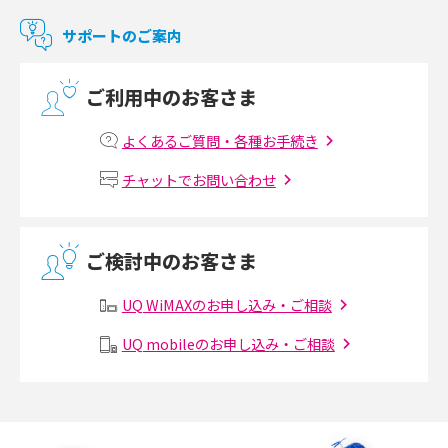
マンションで使えるWi-Fiは？種類ごとの特徴や選び方を紹介
サポートのご案内
光回線の速度の目安は？測定方法や遅い時の対策方法も紹介
ご利用中のお客さま
マンションで光回線の利用を始める手順は？設備状況の確認方法も解説
よくあるご質問・各種お手続き
Wi-Fiルーターの設定方法をわかりやすく解説！事前に準備すべきものも紹
チャットでお問い合わせ
介
無線LANとは？メリット・デメリットや接続方法を解説
ご検討中のお客さま
有線LANとは？無線LANとの違いやメリット・デメリットを解説
UQ WiMAXのお申し込み・ご相談
メッシュWi-Fiとは？仕組みやメリット・デメリット、中継機との違いを解
UQ mobileのお申し込み・ご相談
説
ポケット型Wi-Fiの使い方は？基本的な手順やつながらない時の対処法を紹
介