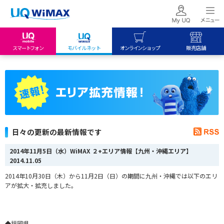
スマートフォン
モバイルネット
オンラインショップ
販売店舗
my UQ WiMAX
UQ mobile
UQ mobile
UQ WiMAX ご契約の方
オンラインショップ
販売店舗
My UQ mobile
UQ WiMAX
UQ WiMAX
UQ mobile ご契約の方
オンラインショップ
販売店舗
UQ mobile
日々の更新の最新情報です
データチャージサイト
2014年11月5日（水）WiMAX ２+エリア情報【九州・沖縄エリア】
2014.11.05
2014年10月30日（木）から11月2日（日）
の期間に九州・沖縄では以下のエリ
アが拡大・拡充しました。
◆福岡県