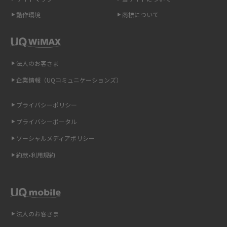
ポケット型Wi-Fi（モバイルWi-Fi）とは？おススメする方の特徴や選び方を
動作環境
商標について
解説
即日受け取りできるポケット型Wi-Fiはある？すぐに使うための方法や注意
点も解説
法人のお客さま
企業情報（UQコミュニケーションズ）
ONU（光回線終端装置）とは？モデム・ルーター・ホームゲートウェイと
の違いを解説
プライバシーポリシー
ギガバイト（GB）とは？1GBの目安やギガが足りない時の対処法を紹介
プライバシーポータル
ソーシャルメディアポリシー
Wi-Fi 6とは？Wi-Fi 5との違いやメリットと注意点、規格の種類も解説
約款•利用規約
テザリングはWi-Fiとどう違う？接続方法や注意点を解説！
Wi-Fiを自宅に設置する方法は？必要なことやポイントも紹介
法人のお客さま
光ファイバーとは？仕組みやメリット・デメリットを初心者向けにわかり