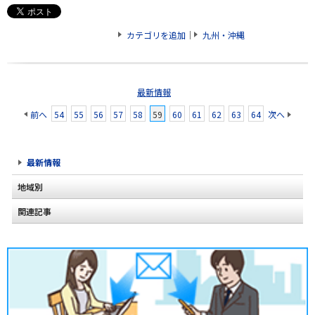
カテゴリを追加
｜
九州・沖縄
最新情報
前へ
54
55
56
57
58
59
60
61
62
63
64
次へ
最新情報
地域別
関連記事
北海道
東北
関東
甲信越