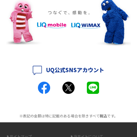
ポケット型Wi-Fiをレンタルするメリットとは？選び方や向いている方の特
徴も紹介
持ち運びできるポケット型Wi-Fiのおススメの選び方は？メリット・デメリ
ットも紹介
ポケット型Wi-Fiはクレカなしでも利用できる？口座振替の方法や注意点も
解説
UQ公式SNSアカウント
ポケット型Wi-Fiとは？通信の仕組みやメリット・デメリットを解説
工事不要！置くだけWi-Fiの特徴は？メリット・デメリットや選び方を解説
ポケット型Wi-Fiを月額なしで利用できるのはなぜ？メリット・デメリット
も紹介
※表記の金額は特に記載のある場合を除きすべて
税込
です。
無制限で利用できるポケット型Wi-Fiは？選び方や通信費を抑える方法も紹
介
サイトマップ
当サイトについて