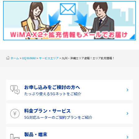
関東
甲信越
北陸
東海
近畿
ホーム
UQ WiMAX
サービスエリア
九州・沖縄エリア速報！エリア拡充情報！
中国
四国
お申し込みをご検討の方へ
九州・沖縄
たっぷり使える
5Gネットをご紹介
料金プラン・サービス
5G対応ルーターの
ご契約プランをご紹介
製品・端末