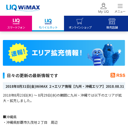
スマートフォン
モバイルネット
オンラインショップ
販売店舗
my UQ WiMAX
UQ mobile
UQ mobile
UQ WiMAX ご契約の方
オンラインショップ
販売店舗
My UQ mobile
UQ WiMAX
UQ WiMAX
UQ mobile ご契約の方
オンラインショップ
販売店舗
UQ mobile
日々の更新の最新情報です
データチャージサイト
2018年8月31日(金)WiMAX ２+エリア情報【九州・沖縄エリア】
2018.08.31
2018年8月23日(木) ～ 8月29日(水)の期間に九州・沖縄では以下のエリアが拡
大・拡充しました。
■沖縄県
・沖縄県那覇市久茂地２丁目 周辺