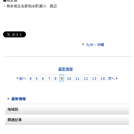
■熊本県
・熊本県玉名郡和水町瀬川 周辺
九州・沖縄
最新情報
前へ
4
5
6
7
8
9
10
11
12
13
14
次へ
最新情報
地域別
関連記事
北海道
東北