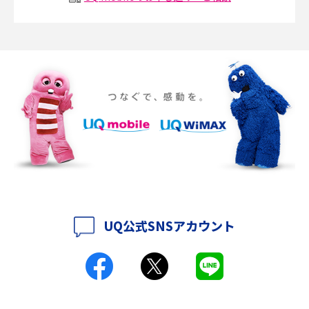
説
ポケット型Wi-Fiの使い方は？基本的な手順やつながらない時の対処法を紹
介
ポケット型Wi-Fiをレンタルするメリットとは？選び方や向いている方の特
徴も紹介
持ち運びできるポケット型Wi-Fiのおススメの選び方は？メリット・デメリ
ットも紹介
ポケット型Wi-Fiはクレカなしでも利用できる？口座振替の方法や注意点も
解説
UQ公式SNSアカウント
ポケット型Wi-Fiとは？通信の仕組みやメリット・デメリットを解説
工事不要！置くだけWi-Fiの特徴は？メリット・デメリットや選び方を解説
ポケット型Wi-Fiを月額なしで利用できるのはなぜ？メリット・デメリット