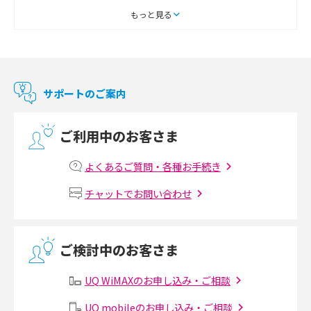
スマートテレビとは？特徴や選び方、使い方をわかりやすく解説
もっと見る
Chromecast（クロームキャスト）とは？接続方法や基本的な使い方を解説
マンションで使えるWi-Fiは？種類ごとの特徴や選び方を紹介
サポートのご案内
光回線の速度の目安は？測定方法や遅い時の対策方法も紹介
ご利用中のお客さま
マンションで光回線の利用を始める手順は？設備状況の確認方法も解説
よくあるご質問・各種お手続き
Wi-Fiルーターの設定方法をわかりやすく解説！事前に準備すべきものも紹
チャットでお問い合わせ
介
無線LANとは？メリット・デメリットや接続方法を解説
ご検討中のお客さま
有線LANとは？無線LANとの違いやメリット・デメリットを解説
UQ WiMAXのお申し込み・ご相談
メッシュWi-Fiとは？仕組みやメリット・デメリット、中継機との違いを解
UQ mobileのお申し込み・ご相談