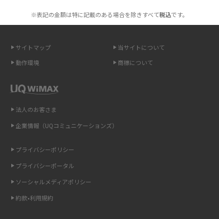
も紹介
※表記の金額は特に記載のある場合を除きすべて
税込
です。
無制限で利用できるポケット型Wi-Fiは？選び方や通信費を抑える方法も紹
介
サイトマップ
当サイトについて
ポケット型Wi-Fi（モバイルWi-Fi）とは？おススメする方の特徴や選び方を
動作環境
商標について
解説
即日受け取りできるポケット型Wi-Fiはある？すぐに使うための方法や注意
点も解説
法人のお客さま
企業情報（UQコミュニケーションズ）
ONU（光回線終端装置）とは？モデム・ルーター・ホームゲートウェイと
の違いを解説
プライバシーポリシー
ギガバイト（GB）とは？1GBの目安やギガが足りない時の対処法を紹介
プライバシーポータル
ソーシャルメディアポリシー
Wi-Fi 6とは？Wi-Fi 5との違いやメリットと注意点、規格の種類も解説
約款•利用規約
テザリングはWi-Fiとどう違う？接続方法や注意点を解説！