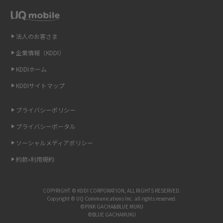
Wi-Fiを自宅に設置する方法は？必要なことやポイントも紹介
法人のお客さま
光ファイバーとは？仕組みやメリット・デメリットを初心者向けにわかり
やすく解説
企業情報（KDDI）
KDDIホーム
ストリーミング再生とは？ダウンロードとの違いやメリット・デメリット
KDDIサイトマップ
を解説
プライバシーポリシー
6Gとはどんな通信技術？Beyond 5Gや実用化の課題などを解説
プライバシーポータル
引っ越し費用の相場は？ひとり暮らしや家族の場合の目安や費用を抑える
ソーシャルメディアポリシー
方法を解説
約款•利用規約
スマホがWi-Fiにつながらない原因は？すぐに試せる対処法も紹介！
COPYRIGHT © KDDI CORPORATION, ALL RIGHTS RESERVED.
UQ WiMAXの評判は？特徴やメリット・デメリットを口コミと併せて紹介
Copyright © UQ Communications Inc. all rights reserved.
©PINK GACHA&BLUE MUKU
©BLUE GACHAMUKU
アップロードが遅い原因とは？起こり得る問題と解決方法を解説