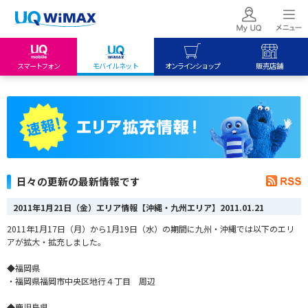
スマートフォン
モバイルネット
オンラインショップ
販売店舗
my UQ WiMAX
UQ mobile
UQ mobile
UQ WiMAX ご契約の方
オンラインショップ
販売店舗
My UQ mobile
UQ WiMAX
UQ WiMAX
UQ mobile ご契約の方
オンラインショップ
販売店舗
UQ mobile
日々の更新の最新情報です
データチャージサイト
2011年1月21日（金）エリア情報【沖縄・九州エリア】
2011.01.21
2011年1月17日（月）から1月19日（水）の期間に九州・沖縄では以下のエリ
アが拡大・拡充しました。
◆福岡県
・福岡県福岡市中央区地行４丁目 周辺
◆鹿児島県