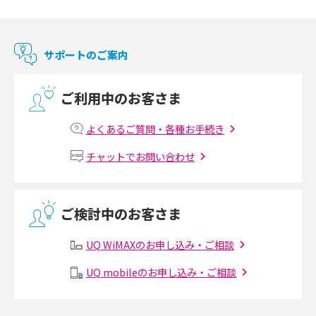
Chromecast（クロームキャスト）とは？接続方法や基本的な使い方を解説
マンションで使えるWi-Fiは？種類ごとの特徴や選び方を紹介
サポートのご案内
光回線の速度の目安は？測定方法や遅い時の対策方法も紹介
ご利用中のお客さま
マンションで光回線の利用を始める手順は？設備状況の確認方法も解説
よくあるご質問・各種お手続き
Wi-Fiルーターの設定方法をわかりやすく解説！事前に準備すべきものも紹
チャットでお問い合わせ
介
無線LANとは？メリット・デメリットや接続方法を解説
ご検討中のお客さま
有線LANとは？無線LANとの違いやメリット・デメリットを解説
UQ WiMAXのお申し込み・ご相談
メッシュWi-Fiとは？仕組みやメリット・デメリット、中継機との違いを解
UQ mobileのお申し込み・ご相談
説