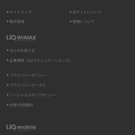
介
サイトマップ
当サイトについて
ポケット型Wi-Fi（モバイルWi-Fi）とは？おススメする方の特徴や選び方を
動作環境
商標について
解説
即日受け取りできるポケット型Wi-Fiはある？すぐに使うための方法や注意
点も解説
法人のお客さま
企業情報（UQコミュニケーションズ）
ONU（光回線終端装置）とは？モデム・ルーター・ホームゲートウェイと
の違いを解説
プライバシーポリシー
ギガバイト（GB）とは？1GBの目安やギガが足りない時の対処法を紹介
プライバシーポータル
ソーシャルメディアポリシー
Wi-Fi 6とは？Wi-Fi 5との違いやメリットと注意点、規格の種類も解説
約款•利用規約
テザリングはWi-Fiとどう違う？接続方法や注意点を解説！
Wi-Fiを自宅に設置する方法は？必要なことやポイントも紹介