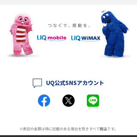
ポケット型Wi-Fiの使い方は？基本的な手順やつながらない時の対処法を紹
介
ポケット型Wi-Fiをレンタルするメリットとは？選び方や向いている方の特
徴も紹介
持ち運びできるポケット型Wi-Fiのおススメの選び方は？メリット・デメリ
ットも紹介
ポケット型Wi-Fiはクレカなしでも利用できる？口座振替の方法や注意点も
解説
UQ公式SNSアカウント
ポケット型Wi-Fiとは？通信の仕組みやメリット・デメリットを解説
工事不要！置くだけWi-Fiの特徴は？メリット・デメリットや選び方を解説
ポケット型Wi-Fiを月額なしで利用できるのはなぜ？メリット・デメリット
も紹介
※表記の金額は特に記載のある場合を除きすべて
税込
です。
無制限で利用できるポケット型Wi-Fiは？選び方や通信費を抑える方法も紹