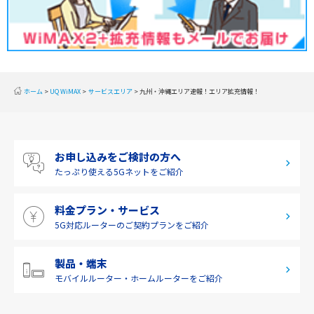
甲信越
北陸
東海
近畿
ホーム
UQ WiMAX
サービスエリア
九州・沖縄エリア速報！エリア拡充情報！
中国
四国
お申し込みをご検討の方へ
九州・沖縄
たっぷり使える
5Gネットをご紹介
料金プラン・サービス
5G対応ルーターの
ご契約プランをご紹介
製品・端末
モバイルルーター・
ホームルーターをご紹介