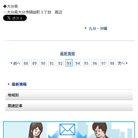
◆大分県
・大分県大分市碩田町３丁目 周辺
九州・沖縄
最新情報
前へ
88
89
90
91
92
93
94
95
96
97
98
次へ
最新情報
地域別
関連記事
北海道
東北
関東