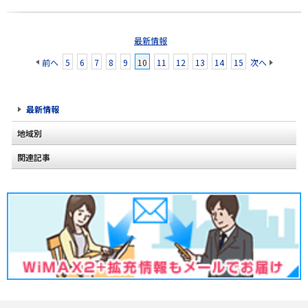
最新情報
前へ
5
6
7
8
9
10
11
12
13
14
15
次へ
最新情報
地域別
関連記事
北海道
東北
関東
甲信越
北陸
東海