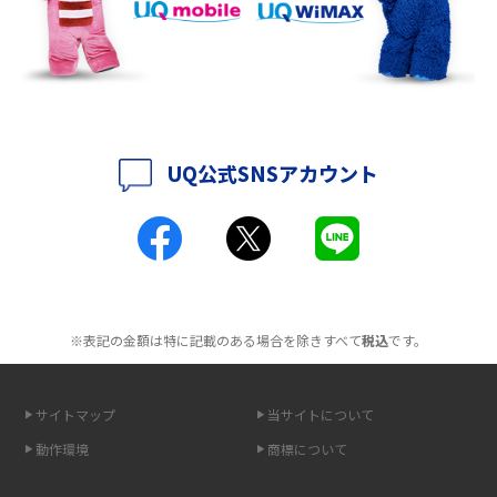
持ち運びできるポケット型Wi-Fiのおススメの選び方は？メリット・デメリ
ットも紹介
ポケット型Wi-Fiはクレカなしでも利用できる？口座振替の方法や注意点も
解説
UQ公式SNSアカウント
ポケット型Wi-Fiとは？通信の仕組みやメリット・デメリットを解説
工事不要！置くだけWi-Fiの特徴は？メリット・デメリットや選び方を解説
ポケット型Wi-Fiを月額なしで利用できるのはなぜ？メリット・デメリット
も紹介
※表記の金額は特に記載のある場合を除きすべて
税込
です。
無制限で利用できるポケット型Wi-Fiは？選び方や通信費を抑える方法も紹
介
サイトマップ
当サイトについて
ポケット型Wi-Fi（モバイルWi-Fi）とは？おススメする方の特徴や選び方を
動作環境
商標について
解説