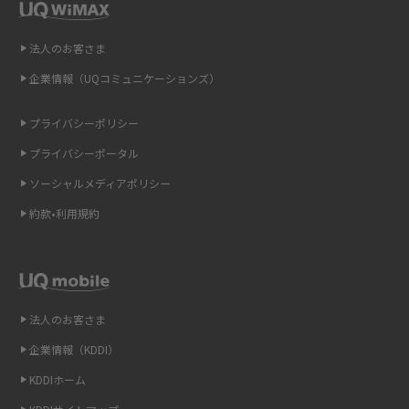
即日受け取りできるポケット型Wi-Fiはある？すぐに使うための方法や注意
点も解説
法人のお客さま
企業情報（UQコミュニケーションズ）
ONU（光回線終端装置）とは？モデム・ルーター・ホームゲートウェイと
の違いを解説
プライバシーポリシー
ギガバイト（GB）とは？1GBの目安やギガが足りない時の対処法を紹介
プライバシーポータル
ソーシャルメディアポリシー
Wi-Fi 6とは？Wi-Fi 5との違いやメリットと注意点、規格の種類も解説
約款•利用規約
テザリングはWi-Fiとどう違う？接続方法や注意点を解説！
Wi-Fiを自宅に設置する方法は？必要なことやポイントも紹介
法人のお客さま
光ファイバーとは？仕組みやメリット・デメリットを初心者向けにわかり
やすく解説
企業情報（KDDI）
KDDIホーム
ストリーミング再生とは？ダウンロードとの違いやメリット・デメリット