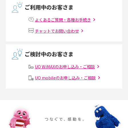
ご利用中のお客さま
マンションで光回線の利用を始める手順は？設備状況の確認方法も解説
よくあるご質問・各種お手続き
Wi-Fiルーターの設定方法をわかりやすく解説！事前に準備すべきものも紹
チャットでお問い合わせ
介
無線LANとは？メリット・デメリットや接続方法を解説
ご検討中のお客さま
有線LANとは？無線LANとの違いやメリット・デメリットを解説
UQ WiMAXのお申し込み・ご相談
メッシュWi-Fiとは？仕組みやメリット・デメリット、中継機との違いを解
UQ mobileのお申し込み・ご相談
説
ポケット型Wi-Fiの使い方は？基本的な手順やつながらない時の対処法を紹
介
ポケット型Wi-Fiをレンタルするメリットとは？選び方や向いている方の特
徴も紹介