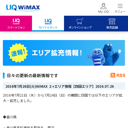
スマートフォン
モバイルネット
オンラインショップ
販売店舗
my UQ WiMAX
UQ mobile
UQ mobile
UQ WiMAX ご契約の方
オンラインショップ
販売店舗
My UQ mobile
UQ WiMAX
UQ WiMAX
UQ mobile ご契約の方
オンラインショップ
販売店舗
UQ mobile
日々の更新の最新情報です
データチャージサイト
2016年7月26日(火)WiMAX ２+エリア情報【四国エリア】
2016.07.26
2016年7月21日（木）から7月24日（日）の期間に四国では以下のエリアが拡
大・拡充しました。
◆香川県
・香川県高松市牟礼町牟礼 周辺