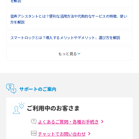
を解説
音声アシスタントとは？便利な活用方法や代表的なサービスの特徴、使い
方を解説
スマートロックとは？導入するメリットやデメリット、選び方を解説
スマートテレビとは？特徴や選び方、使い方をわかりやすく解説
もっと見る
Chromecast（クロームキャスト）とは？接続方法や基本的な使い方を解説
マンションで使えるWi-Fiは？種類ごとの特徴や選び方を紹介
サポートのご案内
光回線の速度の目安は？測定方法や遅い時の対策方法も紹介
ご利用中のお客さま
マンションで光回線の利用を始める手順は？設備状況の確認方法も解説
よくあるご質問・各種お手続き
Wi-Fiルーターの設定方法をわかりやすく解説！事前に準備すべきものも紹
チャットでお問い合わせ
介