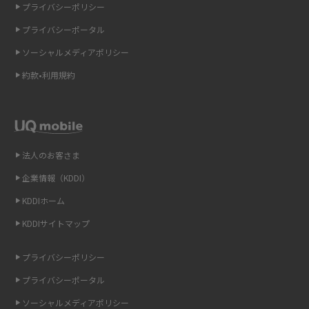
プライバシーポリシー
ギガバイト（GB）とは？1GBの目安やギガが足りない時の対処法を紹介
プライバシーポータル
ソーシャルメディアポリシー
Wi-Fi 6とは？Wi-Fi 5との違いやメリットと注意点、規格の種類も解説
約款•利用規約
テザリングはWi-Fiとどう違う？接続方法や注意点を解説！
Wi-Fiを自宅に設置する方法は？必要なことやポイントも紹介
法人のお客さま
光ファイバーとは？仕組みやメリット・デメリットを初心者向けにわかり
やすく解説
企業情報（KDDI）
KDDIホーム
ストリーミング再生とは？ダウンロードとの違いやメリット・デメリット
KDDIサイトマップ
を解説
プライバシーポリシー
6Gとはどんな通信技術？Beyond 5Gや実用化の課題などを解説
プライバシーポータル
引っ越し費用の相場は？ひとり暮らしや家族の場合の目安や費用を抑える
ソーシャルメディアポリシー
方法を解説