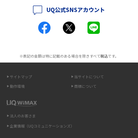
UQ公式SNSアカウント
ポケット型Wi-Fiとは？通信の仕組みやメリット・デメリットを解説
工事不要！置くだけWi-Fiの特徴は？メリット・デメリットや選び方を解説
ポケット型Wi-Fiを月額なしで利用できるのはなぜ？メリット・デメリット
も紹介
※表記の金額は特に記載のある場合を除きすべて
税込
です。
無制限で利用できるポケット型Wi-Fiは？選び方や通信費を抑える方法も紹
介
サイトマップ
当サイトについて
ポケット型Wi-Fi（モバイルWi-Fi）とは？おススメする方の特徴や選び方を
動作環境
商標について
解説
即日受け取りできるポケット型Wi-Fiはある？すぐに使うための方法や注意
点も解説
法人のお客さま
企業情報（UQコミュニケーションズ）
ONU（光回線終端装置）とは？モデム・ルーター・ホームゲートウェイと
の違いを解説