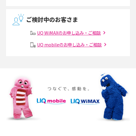
無線LANとは？メリット・デメリットや接続方法を解説
ご検討中のお客さま
有線LANとは？無線LANとの違いやメリット・デメリットを解説
UQ WiMAXのお申し込み・ご相談
メッシュWi-Fiとは？仕組みやメリット・デメリット、中継機との違いを解
UQ mobileのお申し込み・ご相談
説
ポケット型Wi-Fiの使い方は？基本的な手順やつながらない時の対処法を紹
介
ポケット型Wi-Fiをレンタルするメリットとは？選び方や向いている方の特
徴も紹介
持ち運びできるポケット型Wi-Fiのおススメの選び方は？メリット・デメリ
ットも紹介
ポケット型Wi-Fiはクレカなしでも利用できる？口座振替の方法や注意点も
解説