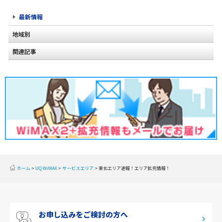
最新情報
地域別
関連記事
北海道
東北
関東
甲信越
北陸
東海
近畿
ホーム
UQ WiMAX
サービスエリア
東北エリア速報！エリア拡充情報！
中国
四国
お申し込みをご検討の方へ
九州・沖縄