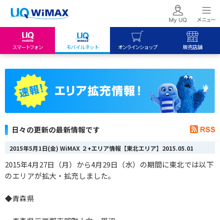
スマートフォン
モバイルネット
オンラインショップ
販売店舗
my UQ WiMAX
UQ mobile
UQ mobile
UQ WiMAX ご契約の方
オンラインショップ
販売店舗
My UQ mobile
UQ WiMAX
UQ WiMAX
UQ mobile ご契約の方
オンラインショップ
販売店舗
UQ mobile
日々の更新の最新情報です
データチャージサイト
2015年5月1日(金) WiMAX ２+エリア情報【東北エリア】
2015.05.01
2015年4月27日（月）から4月29日（水）の期間に東北では以下
のエリアが拡大・拡充しました。
◆青森県