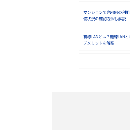
マンションで光回線の利用
備状況の確認方法も解説
有線LANとは？無線LAN
デメリットを解説
ポケット型Wi-Fiをレン
は？選び方や向いている方
ポケット型Wi-Fiとは？
ト・デメリットを解説
無制限で利用できるポケット
方や通信費を抑える方法も