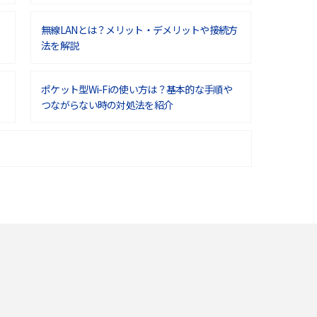
無線LANとは？メリット・デメリットや接続方
法を解説
ポケット型Wi-Fiの使い方は？基本的な手順や
つながらない時の対処法を紹介
ポケット型Wi-Fiはクレカなしでも利用でき
る？口座振替の方法や注意点も解説
ポケット型Wi-Fiを月額なしで利用できるのは
なぜ？メリット・デメリットも紹介
即日受け取りできるポケット型Wi-Fiはある？
すぐに使うための方法や注意点も解説