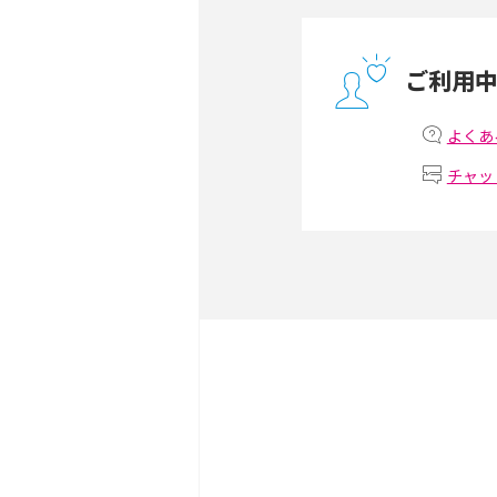
ONU（光回線終端装置）
ー・ホームゲートウェイと
ご利用
テザリングはWi-Fiとど
意点を解説！
よくあ
チャッ
ストリーミング再生とは？
いやメリット・デメリット
スマホがWi-Fiにつなが
試せる対処法も紹介！
ネットフリックスに適した
視聴するための方法も解説