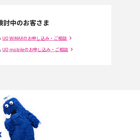
Wi-Fi 6とは？Wi-Fi 5との違いやメリットと注意
点、規格の種類も解説
検討中のお客さま
光ファイバーとは？仕組みやメリット・デメリ
ットを初心者向けにわかりやすく解説
UQ WiMAXのお申し込み・ご相談
UQ mobileのお申し込み・ご相談
の
引っ越し費用の相場は？ひとり暮らしや家族の
場合の目安や費用を抑える方法を解説
アップロードが遅い原因とは？起こり得る問題
と解決方法を解説
5Gの「ミリ波」ってどんな電波？Sub6との違
解
い・利用の注意点を解説