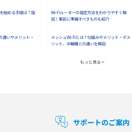
を始める手順は？設
Wi-Fiルーターの設定方法をわかりやすく解
説！事前に準備すべきものも紹介
との違いやメリット・
メッシュWi-Fiとは？仕組みやメリット・デメ
リット、中継機との違いを解説
タルするメリットと
持ち運びできるポケット型Wi-Fiのおススメの
もっと見る
の特徴も紹介
選び方は？メリット・デメリットも紹介
通信の仕組みやメリッ
工事不要！置くだけWi-Fiの特徴は？メリッ
ト・デメリットや選び方を解説
型Wi-Fiは？選び
ポケット型Wi-Fi（モバイルWi-Fi）とは？おス
紹介
スメする方の特徴や選び方を解説
サポートのご案内