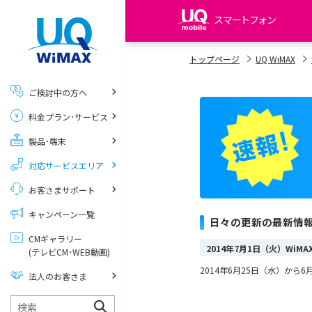
スマートフォン
my UQ WiMAX
トップページ
UQ WiMAX
UQ WiMAX ご契約の方
ご検討中の方へ
My UQ mobile
料金プラン･サービス
UQ mobile ご契約の方
製品･端末
UQ mobile
データチャージサイト
対応サービスエリア
お客さまサポート
キャンペーン一覧
日々の更新の最新情
CMギャラリー
2014年7月1日（火）WiM
(テレビCM･WEB動画)
2014年6月25日（水）から6月
法人のお客さま