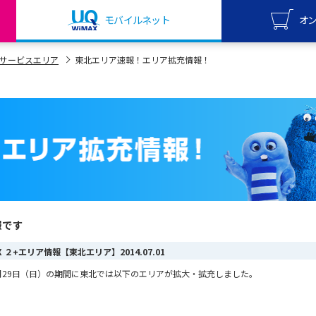
モバイルネット
オ
UQ mo
サービスエリア
東北エリア速報！エリア拡充情報！
オンライ
UQ Wi
オンライ
報です
AX ２+エリア情報【東北エリア】
2014.07.01
29
日（日）の期間に東北では以下のエリアが拡大・拡充しました。