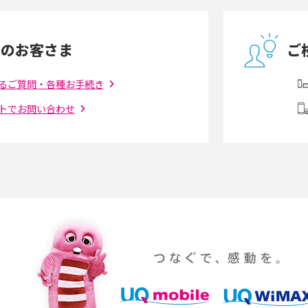
とは？モデム・ルータ
ギガバイト（GB）とは？1GBの目安やギガが
の違いを解説
足りない時の対処法を紹介
中のお客さま
ご
う違う？接続方法や注
Wi-Fiを自宅に設置する方法は？必要なことや
ポイントも紹介
るご質問・各種お手続き
トでお問い合わせ
ダウンロードとの違
6Gとはどんな通信技術？Beyond 5Gや実用化
を解説
課題などを解説
らない原因は？すぐに
UQ WiMAXの評判は？特徴やメリット・デメリ
ットを口コミと併せて紹介
YouTubeの音が出ない原因とは？スマホ
通信速度は？快適に
（iPhone・Android）とパソコンの対処法を
説