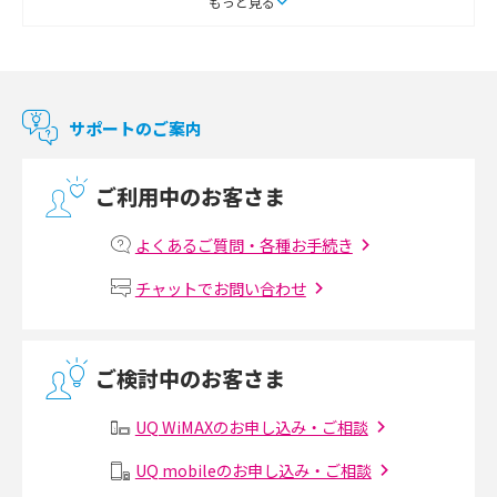
もっと見る
Chromecast（クロームキャスト）とは？接続方法や基本的な使い方を解説
マンションで使えるWi-Fiは？種類ごとの特徴や選び方を紹介
サポートのご案内
光回線の速度の目安は？測定方法や遅い時の対策方法も紹介
ご利用中のお客さま
マンションで光回線の利用を始める手順は？設備状況の確認方法も解説
よくあるご質問・各種お手続き
Wi-Fiルーターの設定方法をわかりやすく解説！事前に準備すべきものも紹
チャットでお問い合わせ
介
無線LANとは？メリット・デメリットや接続方法を解説
ご検討中のお客さま
有線LANとは？無線LANとの違いやメリット・デメリットを解説
UQ WiMAXのお申し込み・ご相談
メッシュWi-Fiとは？仕組みやメリット・デメリット、中継機との違いを解
UQ mobileのお申し込み・ご相談
説