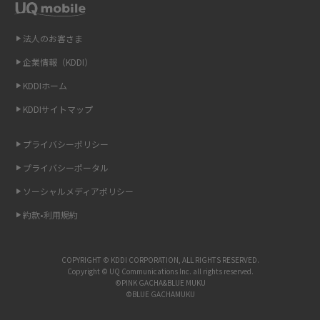
Wi-Fiを自宅に設置する方法は？必要なことやポイントも紹介
法人のお客さま
光ファイバーとは？仕組みやメリット・デメリットを初心者向けにわかり
やすく解説
企業情報（KDDI）
KDDIホーム
ストリーミング再生とは？ダウンロードとの違いやメリット・デメリット
KDDIサイトマップ
を解説
プライバシーポリシー
6Gとはどんな通信技術？Beyond 5Gや実用化の課題などを解説
プライバシーポータル
引っ越し費用の相場は？ひとり暮らしや家族の場合の目安や費用を抑える
ソーシャルメディアポリシー
方法を解説
約款•利用規約
スマホがWi-Fiにつながらない原因は？すぐに試せる対処法も紹介！
COPYRIGHT © KDDI CORPORATION, ALL RIGHTS RESERVED.
UQ WiMAXの評判は？特徴やメリット・デメリットを口コミと併せて紹介
Copyright © UQ Communications Inc. all rights reserved.
©PINK GACHA&BLUE MUKU
©BLUE GACHAMUKU
アップロードが遅い原因とは？起こり得る問題と解決方法を解説