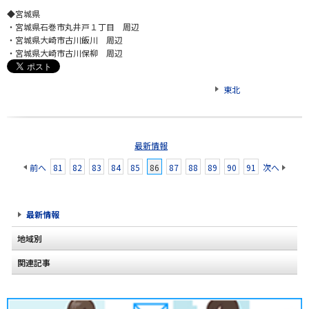
◆宮城県
・宮城県石巻市丸井戸１丁目 周辺
・宮城県大崎市古川飯川 周辺
・宮城県大崎市古川保柳 周辺
東北
最新情報
前へ
81
82
83
84
85
86
87
88
89
90
91
次へ
最新情報
地域別
関連記事
北海道
東北