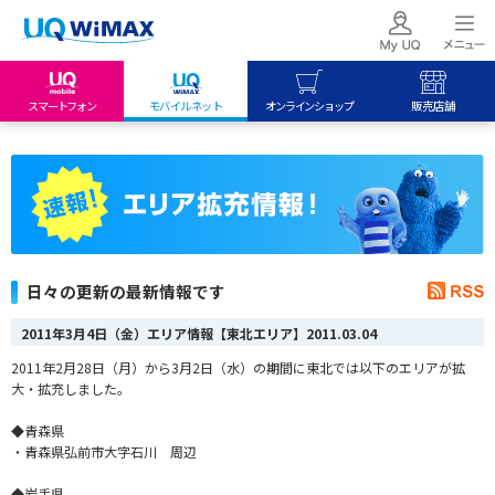
スマートフォン
モバイルネット
オンラインショップ
販売店舗
my UQ WiMAX
UQ mobile
UQ mobile
UQ WiMAX ご契約の方
オンラインショップ
販売店舗
My UQ mobile
UQ WiMAX
UQ WiMAX
UQ mobile ご契約の方
オンラインショップ
販売店舗
UQ mobile
日々の更新の最新情報です
データチャージサイト
2011年3月4日（金）エリア情報【東北エリア】
2011.03.04
2011年2月28日（月）から3月2日（水）の期間に東北では以下のエリアが拡
大・拡充しました。
◆青森県
・青森県弘前市大字石川 周辺
◆岩手県