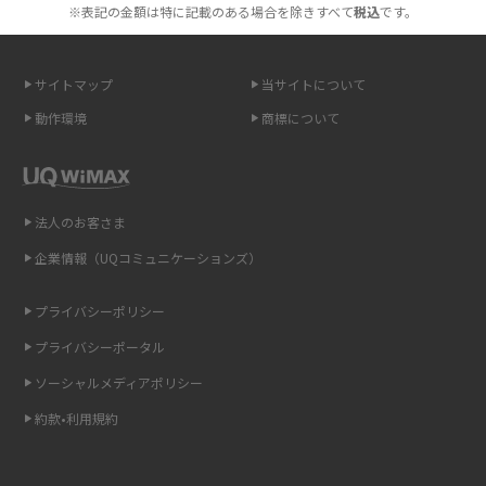
※表記の金額は特に記載のある場合を除きすべて
税込
です。
無制限で利用できるポケット型Wi-Fiは？選び方や通信費を抑える方法も紹
介
サイトマップ
当サイトについて
ポケット型Wi-Fi（モバイルWi-Fi）とは？おススメする方の特徴や選び方を
動作環境
商標について
解説
即日受け取りできるポケット型Wi-Fiはある？すぐに使うための方法や注意
点も解説
法人のお客さま
企業情報（UQコミュニケーションズ）
ONU（光回線終端装置）とは？モデム・ルーター・ホームゲートウェイと
の違いを解説
プライバシーポリシー
ギガバイト（GB）とは？1GBの目安やギガが足りない時の対処法を紹介
プライバシーポータル
ソーシャルメディアポリシー
Wi-Fi 6とは？Wi-Fi 5との違いやメリットと注意点、規格の種類も解説
約款•利用規約
テザリングはWi-Fiとどう違う？接続方法や注意点を解説！