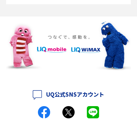
ポケット型Wi-Fiの使い方は？基本的な手順やつながらない時の対処法を紹
介
ポケット型Wi-Fiをレンタルするメリットとは？選び方や向いている方の特
徴も紹介
持ち運びできるポケット型Wi-Fiのおススメの選び方は？メリット・デメリ
ットも紹介
ポケット型Wi-Fiはクレカなしでも利用できる？口座振替の方法や注意点も
解説
UQ公式SNSアカウント
ポケット型Wi-Fiとは？通信の仕組みやメリット・デメリットを解説
工事不要！置くだけWi-Fiの特徴は？メリット・デメリットや選び方を解説
ポケット型Wi-Fiを月額なしで利用できるのはなぜ？メリット・デメリット
も紹介