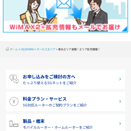
関東
甲信越
北陸
東海
近畿
ホーム
UQ WiMAX
サービスエリア
東北エリア速報！エリア拡充情報！
中国
四国
お申し込みをご検討の方へ
九州・沖縄
たっぷり使える
5Gネットをご紹介
料金プラン・サービス
5G対応ルーターの
ご契約プランをご紹介
製品・端末
モバイルルーター・
ホームルーターをご紹介