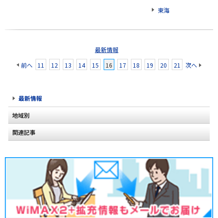
東海
最新情報
前へ
11
12
13
14
15
16
17
18
19
20
21
次へ
最新情報
地域別
関連記事
北海道
東北
関東
甲信越
北陸