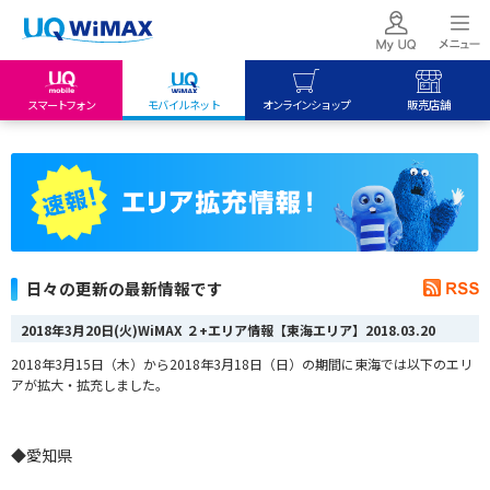
スマートフォン
モバイルネット
オンラインショップ
販売店舗
my UQ WiMAX
UQ mobile
UQ mobile
UQ WiMAX ご契約の方
オンラインショップ
販売店舗
My UQ mobile
UQ WiMAX
UQ WiMAX
UQ mobile ご契約の方
オンラインショップ
販売店舗
UQ mobile
日々の更新の最新情報です
データチャージサイト
2018年3月20日(火)WiMAX ２+エリア情報【東海エリア】
2018.03.20
2018年3月15日（木）から2018年3月18日（日）の期間に東海では以下のエリ
アが拡大・拡充しました。
◆愛知県