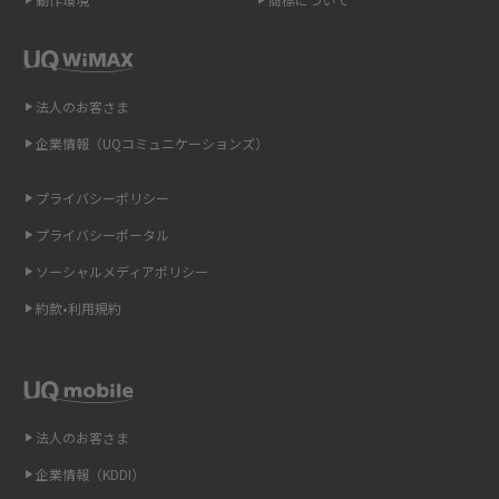
解説
即日受け取りできるポケット型Wi-Fiはある？すぐに使うための方法や注意
点も解説
法人のお客さま
企業情報（UQコミュニケーションズ）
ONU（光回線終端装置）とは？モデム・ルーター・ホームゲートウェイと
の違いを解説
プライバシーポリシー
ギガバイト（GB）とは？1GBの目安やギガが足りない時の対処法を紹介
プライバシーポータル
ソーシャルメディアポリシー
Wi-Fi 6とは？Wi-Fi 5との違いやメリットと注意点、規格の種類も解説
約款•利用規約
テザリングはWi-Fiとどう違う？接続方法や注意点を解説！
Wi-Fiを自宅に設置する方法は？必要なことやポイントも紹介
法人のお客さま
光ファイバーとは？仕組みやメリット・デメリットを初心者向けにわかり
やすく解説
企業情報（KDDI）