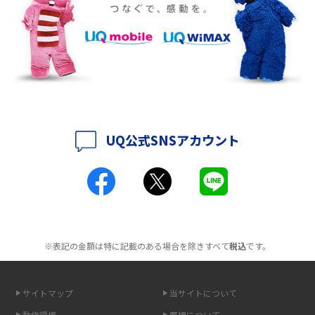
徴も紹介
持ち運びできるポケット型Wi-Fiのおススメの選び方は？メリット・デメリ
ットも紹介
ポケット型Wi-Fiはクレカなしでも利用できる？口座振替の方法や注意点も
解説
UQ公式SNSアカウント
ポケット型Wi-Fiとは？通信の仕組みやメリット・デメリットを解説
工事不要！置くだけWi-Fiの特徴は？メリット・デメリットや選び方を解説
ポケット型Wi-Fiを月額なしで利用できるのはなぜ？メリット・デメリット
も紹介
※表記の金額は特に記載のある場合を除きすべて
税込
です。
無制限で利用できるポケット型Wi-Fiは？選び方や通信費を抑える方法も紹
介
サイトマップ
当サイトについて
ポケット型Wi-Fi（モバイルWi-Fi）とは？おススメする方の特徴や選び方を
動作環境
商標について