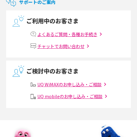
サポートのご案内
光回線の速度の目安は？測定方法や遅い時の対策方法も紹介
ご利用中のお客さま
マンションで光回線の利用を始める手順は？設備状況の確認方法も解説
よくあるご質問・各種お手続き
Wi-Fiルーターの設定方法をわかりやすく解説！事前に準備すべきものも紹
チャットでお問い合わせ
介
無線LANとは？メリット・デメリットや接続方法を解説
ご検討中のお客さま
有線LANとは？無線LANとの違いやメリット・デメリットを解説
UQ WiMAXのお申し込み・ご相談
メッシュWi-Fiとは？仕組みやメリット・デメリット、中継機との違いを解
UQ mobileのお申し込み・ご相談
説
ポケット型Wi-Fiの使い方は？基本的な手順やつながらない時の対処法を紹
介
ポケット型Wi-Fiをレンタルするメリットとは？選び方や向いている方の特