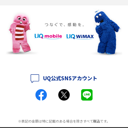
ポケット型Wi-Fiの使い方は？基本的な手順やつながらない時の対処法を紹
介
ポケット型Wi-Fiをレンタルするメリットとは？選び方や向いている方の特
徴も紹介
持ち運びできるポケット型Wi-Fiのおススメの選び方は？メリット・デメリ
ットも紹介
ポケット型Wi-Fiはクレカなしでも利用できる？口座振替の方法や注意点も
解説
UQ公式SNSアカウント
ポケット型Wi-Fiとは？通信の仕組みやメリット・デメリットを解説
工事不要！置くだけWi-Fiの特徴は？メリット・デメリットや選び方を解説
ポケット型Wi-Fiを月額なしで利用できるのはなぜ？メリット・デメリット
も紹介
※表記の金額は特に記載のある場合を除きすべて
税込
です。