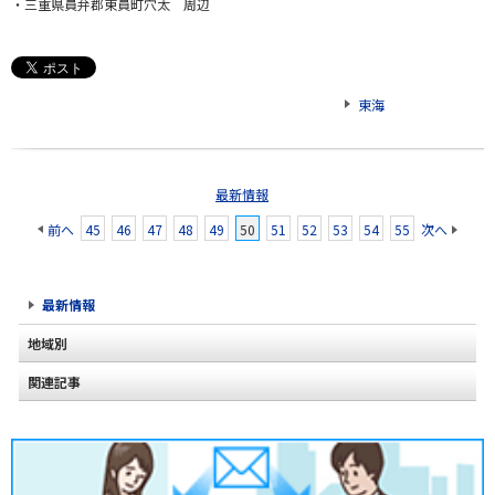
・三重県員弁郡東員町穴太 周辺
東海
最新情報
前へ
45
46
47
48
49
50
51
52
53
54
55
次へ
最新情報
地域別
関連記事
北海道
東北
関東