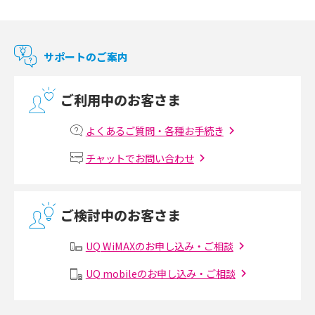
Chromecast（クロームキャスト）とは？接続方法や基本的な使い方を解説
マンションで使えるWi-Fiは？種類ごとの特徴や選び方を紹介
サポートのご案内
光回線の速度の目安は？測定方法や遅い時の対策方法も紹介
ご利用中のお客さま
マンションで光回線の利用を始める手順は？設備状況の確認方法も解説
よくあるご質問・各種お手続き
Wi-Fiルーターの設定方法をわかりやすく解説！事前に準備すべきものも紹
チャットでお問い合わせ
介
無線LANとは？メリット・デメリットや接続方法を解説
ご検討中のお客さま
有線LANとは？無線LANとの違いやメリット・デメリットを解説
UQ WiMAXのお申し込み・ご相談
メッシュWi-Fiとは？仕組みやメリット・デメリット、中継機との違いを解
UQ mobileのお申し込み・ご相談
説