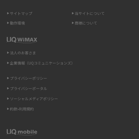
無制限で利用できるポケット型Wi-Fiは？選び方や通信費を抑える方法も紹
介
サイトマップ
当サイトについて
ポケット型Wi-Fi（モバイルWi-Fi）とは？おススメする方の特徴や選び方を
動作環境
商標について
解説
即日受け取りできるポケット型Wi-Fiはある？すぐに使うための方法や注意
点も解説
法人のお客さま
企業情報（UQコミュニケーションズ）
ONU（光回線終端装置）とは？モデム・ルーター・ホームゲートウェイと
の違いを解説
プライバシーポリシー
ギガバイト（GB）とは？1GBの目安やギガが足りない時の対処法を紹介
プライバシーポータル
ソーシャルメディアポリシー
Wi-Fi 6とは？Wi-Fi 5との違いやメリットと注意点、規格の種類も解説
約款•利用規約
テザリングはWi-Fiとどう違う？接続方法や注意点を解説！
Wi-Fiを自宅に設置する方法は？必要なことやポイントも紹介