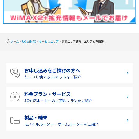
甲信越
北陸
東海
近畿
ホーム
UQ WiMAX
サービスエリア
東海エリア速報！エリア拡充情報！
中国
四国
お申し込みをご検討の方へ
九州・沖縄
たっぷり使える
5Gネットをご紹介
料金プラン・サービス
5G対応ルーターの
ご契約プランをご紹介
製品・端末
モバイルルーター・
ホームルーターをご紹介