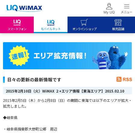
スマートフォン
モバイルネット
オンラインショップ
販売店舗
my UQ WiMAX
UQ mobile
UQ mobile
UQ WiMAX ご契約の方
オンラインショップ
販売店舗
My UQ mobile
UQ WiMAX
UQ WiMAX
UQ mobile ご契約の方
オンラインショップ
販売店舗
UQ mobile
日々の更新の最新情報です
データチャージサイト
2015年2月10日（火）WiMAX ２+エリア情報【東海エリア】
2015.02.10
2015年2月5日（木）から2月8日（日）の期間に東海では以下のエリアが拡大・
拡充しました。
◆岐阜県
・岐阜県揖斐郡大野町公郷 周辺