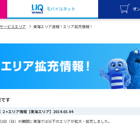
モバイルネット
オ
UQ mo
サービスエリア
東海エリア速報！エリア拡充情報！
オンライ
UQ Wi
オンライ
報です
AX ２+エリア情報【東海エリア】
2014.03.04
ら3月2日（日）の期間に東海では以下のエリアが拡大・拡充しました。