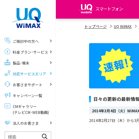
スマートフォン
my UQ WiMAX
トップページ
UQ WiMAX
UQ WiMAX ご契約の方
ご検討中の方へ
My UQ mobile
料金プラン･サービス
UQ mobile ご契約の方
製品･端末
UQ mobile
データチャージサイト
対応サービスエリア
お客さまサポート
キャンペーン一覧
日々の更新の最新情
CMギャラリー
2014年3月4日（火）WiM
(テレビCM･WEB動画)
2014年2月27日（木）か
法人のお客さま