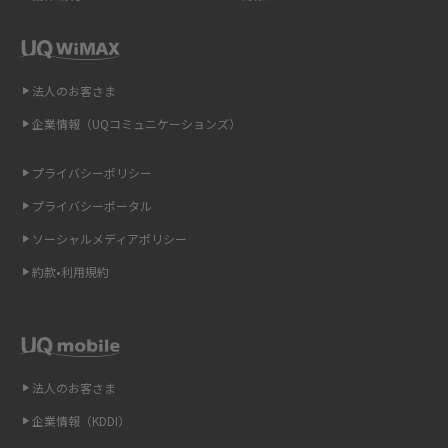
解説
即日受け取りできるポケット型Wi-Fiはある？すぐに使うための方法や注意
点も解説
法人のお客さま
企業情報（UQコミュニケーションズ）
ONU（光回線終端装置）とは？モデム・ルーター・ホームゲートウェイと
の違いを解説
プライバシーポリシー
ギガバイト（GB）とは？1GBの目安やギガが足りない時の対処法を紹介
プライバシーポータル
ソーシャルメディアポリシー
Wi-Fi 6とは？Wi-Fi 5との違いやメリットと注意点、規格の種類も解説
約款•利用規約
テザリングはWi-Fiとどう違う？接続方法や注意点を解説！
Wi-Fiを自宅に設置する方法は？必要なことやポイントも紹介
法人のお客さま
光ファイバーとは？仕組みやメリット・デメリットを初心者向けにわかり
やすく解説
企業情報（KDDI）