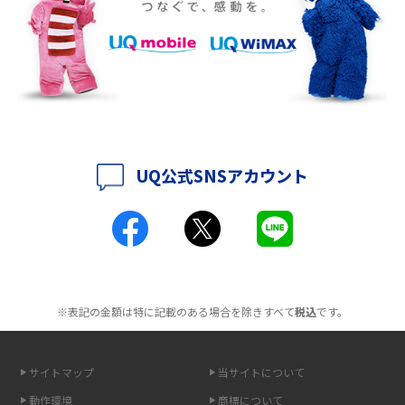
徴も紹介
持ち運びできるポケット型Wi-Fiのおススメの選び方は？メリット・デメリ
ットも紹介
ポケット型Wi-Fiはクレカなしでも利用できる？口座振替の方法や注意点も
解説
UQ公式SNSアカウント
ポケット型Wi-Fiとは？通信の仕組みやメリット・デメリットを解説
工事不要！置くだけWi-Fiの特徴は？メリット・デメリットや選び方を解説
ポケット型Wi-Fiを月額なしで利用できるのはなぜ？メリット・デメリット
も紹介
※表記の金額は特に記載のある場合を除きすべて
税込
です。
無制限で利用できるポケット型Wi-Fiは？選び方や通信費を抑える方法も紹
介
サイトマップ
当サイトについて
ポケット型Wi-Fi（モバイルWi-Fi）とは？おススメする方の特徴や選び方を
動作環境
商標について