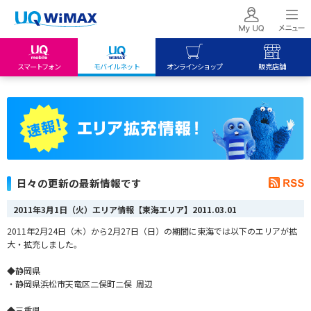
スマートフォン
モバイルネット
オンラインショップ
販売店舗
my UQ WiMAX
UQ mobile
UQ mobile
UQ WiMAX ご契約の方
オンラインショップ
販売店舗
My UQ mobile
UQ WiMAX
UQ WiMAX
UQ mobile ご契約の方
オンラインショップ
販売店舗
UQ mobile
日々の更新の最新情報です
データチャージサイト
2011年3月1日（火）エリア情報【東海エリア】
2011.03.01
2011年2月24日（木）から2月27日（日）の期間に東海では以下のエリアが拡
大・拡充しました。
◆静岡県
・静岡県浜松市天竜区二俣町二俣 周辺
◆三重県