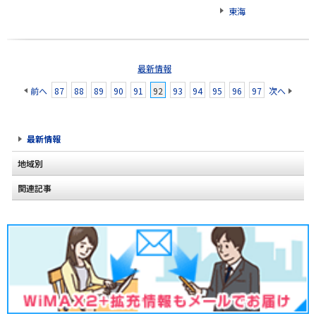
東海
最新情報
前へ
87
88
89
90
91
92
93
94
95
96
97
次へ
最新情報
地域別
関連記事
北海道
東北
関東
甲信越
北陸