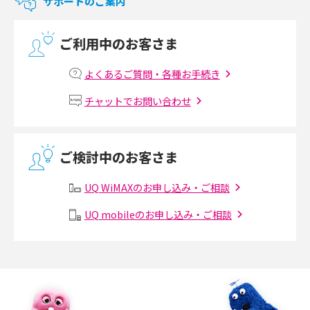
サポートのご案内
光回線の速度の目安は？測定方法や遅い時の対策方法も紹介
ご利用中のお客さま
マンションで光回線の利用を始める手順は？設備状況の確認方法も解説
よくあるご質問・各種お手続き
Wi-Fiルーターの設定方法をわかりやすく解説！事前に準備すべきものも紹
チャットでお問い合わせ
介
無線LANとは？メリット・デメリットや接続方法を解説
ご検討中のお客さま
有線LANとは？無線LANとの違いやメリット・デメリットを解説
UQ WiMAXのお申し込み・ご相談
メッシュWi-Fiとは？仕組みやメリット・デメリット、中継機との違いを解
UQ mobileのお申し込み・ご相談
説
ポケット型Wi-Fiの使い方は？基本的な手順やつながらない時の対処法を紹
介
ポケット型Wi-Fiをレンタルするメリットとは？選び方や向いている方の特