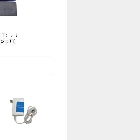
1用）／ナ
X12用）