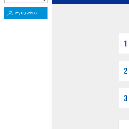
my UQ WiMAX