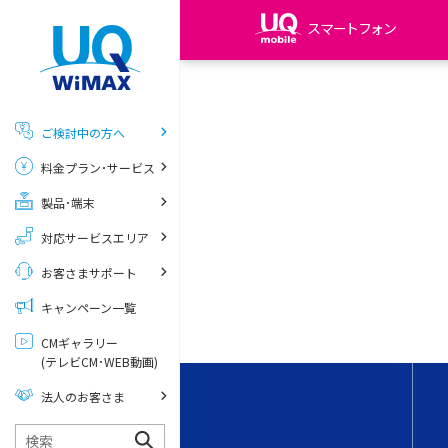
スマートフォン
my UQ WiMAX
UQ WiMAX ご契約の方
ご検討中の方へ
My UQ mobile
料金プラン･サービス
UQ mobile ご契約の方
製品･端末
UQ mobile
データチャージサイト
対応サービスエリア
お客さまサポート
キャンペーン一覧
CMギャラリー
(テレビCM･WEB動画)
法人のお客さま