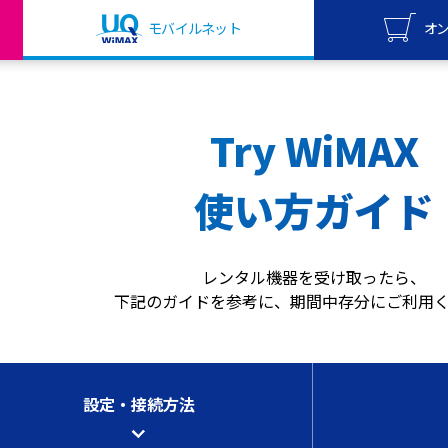
モバイルネット
オ
UQ mo
オンライ
Try WiMAX
UQ Wi
オンライ
使い方ガイド
レンタル機器を受け取ったら、
下記のガイドを参考に、
期間中存分にご利用
設定・接続方法