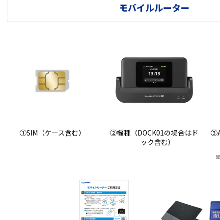
モバイルルーター
①SIM（ケース含む）
②機種（DOCK01の場合はド
③
ック含む）