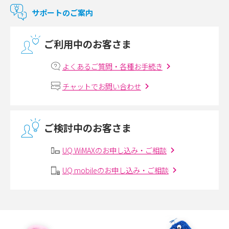
マンションで使えるWi-Fiは？種類ごとの特徴や選び方を紹介
サポートのご案内
光回線の速度の目安は？測定方法や遅い時の対策方法も紹介
ご利用中のお客さま
マンションで光回線の利用を始める手順は？設備状況の確認方法も解説
よくあるご質問・各種お手続き
Wi-Fiルーターの設定方法をわかりやすく解説！事前に準備すべきものも紹
チャットでお問い合わせ
介
無線LANとは？メリット・デメリットや接続方法を解説
ご検討中のお客さま
有線LANとは？無線LANとの違いやメリット・デメリットを解説
UQ WiMAXのお申し込み・ご相談
メッシュWi-Fiとは？仕組みやメリット・デメリット、中継機との違いを解
UQ mobileのお申し込み・ご相談
説
ポケット型Wi-Fiの使い方は？基本的な手順やつながらない時の対処法を紹
介