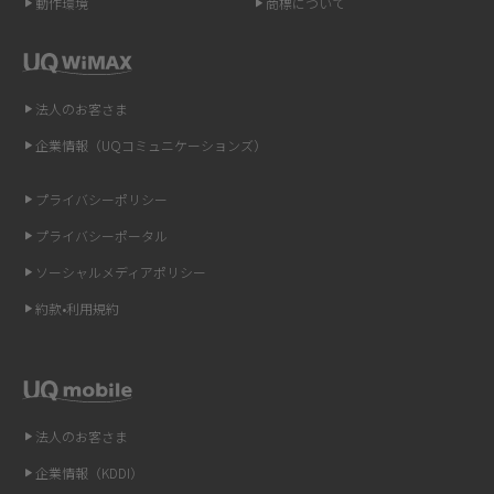
動作環境
商標について
ポケット型Wi-Fi（モバイルWi-Fi）とは？おススメする方の特徴や選び方を
解説
即日受け取りできるポケット型Wi-Fiはある？すぐに使うための方法や注意
法人のお客さま
点も解説
企業情報（UQコミュニケーションズ）
ONU（光回線終端装置）とは？モデム・ルーター・ホームゲートウェイと
の違いを解説
プライバシーポリシー
プライバシーポータル
ギガバイト（GB）とは？1GBの目安やギガが足りない時の対処法を紹介
ソーシャルメディアポリシー
Wi-Fi 6とは？Wi-Fi 5との違いやメリットと注意点、規格の種類も解説
約款•利用規約
テザリングはWi-Fiとどう違う？接続方法や注意点を解説！
Wi-Fiを自宅に設置する方法は？必要なことやポイントも紹介
法人のお客さま
光ファイバーとは？仕組みやメリット・デメリットを初心者向けにわかり
企業情報（KDDI）
やすく解説