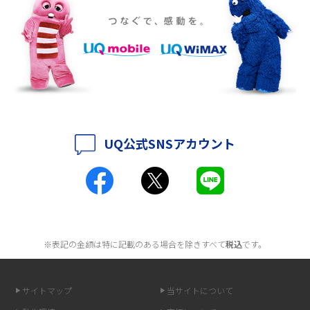
ポケット型Wi-Fiをレンタルするメリットとは？選び方や向いている方の特
徴も紹介
持ち運びできるポケット型Wi-Fiのおススメの選び方は？メリット・デメリ
ットも紹介
ポケット型Wi-Fiはクレカなしでも利用できる？口座振替の方法や注意点も
解説
UQ公式SNSアカウント
ポケット型Wi-Fiとは？通信の仕組みやメリット・デメリットを解説
工事不要！置くだけWi-Fiの特徴は？メリット・デメリットや選び方を解説
ポケット型Wi-Fiを月額なしで利用できるのはなぜ？メリット・デメリット
も紹介
※表記の金額は特に記載のある場合を除きすべて
税込
です。
無制限で利用できるポケット型Wi-Fiは？選び方や通信費を抑える方法も紹
介
サイトマップ
当サイトについて