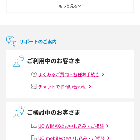
スマートテレビとは？特徴や選び方、使い方をわかりやすく解説
もっと見る
Chromecast（クロームキャスト）とは？接続方法や基本的な使い方を解説
マンションで使えるWi-Fiは？種類ごとの特徴や選び方を紹介
サポートのご案内
光回線の速度の目安は？測定方法や遅い時の対策方法も紹介
ご利用中のお客さま
マンションで光回線の利用を始める手順は？設備状況の確認方法も解説
よくあるご質問・各種お手続き
Wi-Fiルーターの設定方法をわかりやすく解説！事前に準備すべきものも紹
チャットでお問い合わせ
介
無線LANとは？メリット・デメリットや接続方法を解説
ご検討中のお客さま
有線LANとは？無線LANとの違いやメリット・デメリットを解説
UQ WiMAXのお申し込み・ご相談
メッシュWi-Fiとは？仕組みやメリット・デメリット、中継機との違いを解
UQ mobileのお申し込み・ご相談