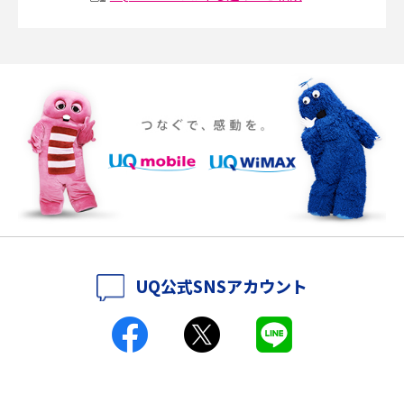
説
ポケット型Wi-Fiの使い方は？基本的な手順やつながらない時の対処法を紹
介
ポケット型Wi-Fiをレンタルするメリットとは？選び方や向いている方の特
徴も紹介
持ち運びできるポケット型Wi-Fiのおススメの選び方は？メリット・デメリ
ットも紹介
ポケット型Wi-Fiはクレカなしでも利用できる？口座振替の方法や注意点も
解説
UQ公式SNSアカウント
ポケット型Wi-Fiとは？通信の仕組みやメリット・デメリットを解説
工事不要！置くだけWi-Fiの特徴は？メリット・デメリットや選び方を解説
ポケット型Wi-Fiを月額なしで利用できるのはなぜ？メリット・デメリット