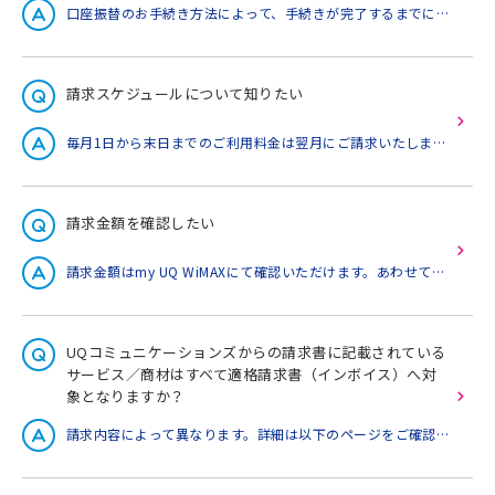
口座振替のお手続き方法によって、手続きが完了するまでにかかる期間が異なります。 口座振替の申込書を記入し郵送で手続きをされた場合 弊社および金融機関の手続きの関係で、ご記入済みの口座振替申込書をご返送いただいてから、約1～2カ月かかります。※手続きが完了するまで、1回～2回目のお支払いにつきましては、振込用紙を送付いたしますので、指定のコンビニエンスストアでお支払いをお願いします。 2026年5月27日以前にWebで口座振替の手続きをされた場合 月末までに口座振替のお手続きが完了すれば、翌月から口座振替でのお支払いとなります。 2026年5月28日以降に新規でUQ WiMAXをご契約された場合 弊社より送付する、口座振替のWeb手続き用のEメールに記載のURLからお手続きをされると、最短で2026年9月のお支払い分から口座振替でのお支払いとなります。 メールは新規ご契約完了後、おおよそ1週間以内に送付いたします。 送信元メールアドレス：uq_info@mail.uqwimax.jp メール件名：UQ WiMAX契約の口座振替登録についてのご案内 これから口座振替の手続きをご希望のお客さまへ 2026年5月28日より、システム変更に伴い、Webでの口座振替のお手続きを一時停止しております。 口座振替ご希望の場合は、口座振替依頼書にてお手続きをお願いいたします。 口座振替依頼書をお持ちでない場合は、my UQ WiMAXより資料請求をお願いいたします。 my UQ WiMAXのログインはこちら 資料請求方法の手順は以下をご確認ください。 my UQ WiMAXへログインします。トップページ画面下部の「契約内容の変更・確認」の［請求先情報照会/変更］を押下します。ページ下部の［お支払い方法を変更する］を押下します。「変更後お支払方法選択」で［口座振替］を選択して［次へ］を押下します。［変更する］ボタンを押下します。 ※口座振替依頼書はご契約住所に送付いたしますので、住所に変更がある場合は、事前に必ず住所変更のお手続きをお願いいたします。
請求スケジュールについて知りたい
毎月1日から末日までのご利用料金は翌月にご請求いたします。お支払期限は、毎月27日（金融機関休業日の場合は翌営業日）となります。クレジットカードでお支払いの場合は、カード会社指定日となります。 請求スケジュールの詳細はこちら
請求金額を確認したい
請求金額はmy UQ WiMAXにて確認いただけます。あわせて請求内訳（基本使用料および各種オプション料金）についてもご確認可能です。また、「ご利用金額確定のお知らせメール」でも「請求金額」がご確認いただけます。詳細な手順は、以下をご確認ください。 「my UQ WiMAX」にアクセスし、my UQ WiMAX ID、パスワードでログインします。［料金案内］をタップします。［請求金額詳細］をタップします。月ごとの請求金額の一覧を確認できます。 詳細を見たい月の［詳細へ］をタップします。請求金額の詳細をご確認ください。
UQコミュニケーションズからの請求書に記載されている
サービス／商材はすべて適格請求書（インボイス）へ対
象となりますか？
請求内容によって異なります。詳細は以下のページをご確認ください。通信料金や各種サービスご利用料金のインボイス制度対応についてはこちら