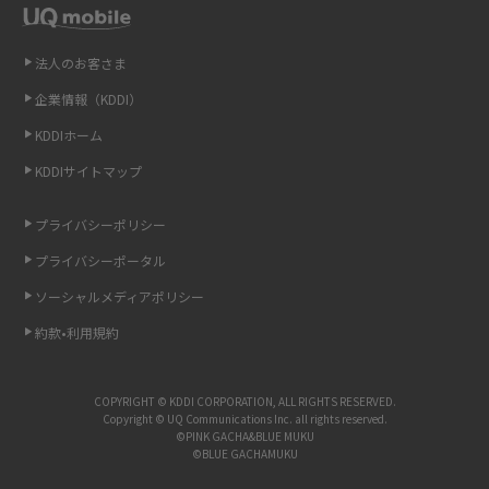
Wi-Fiを自宅に設置する方法は？必要なことやポイントも紹介
法人のお客さま
光ファイバーとは？仕組みやメリット・デメリットを初心者向けにわかり
企業情報（KDDI）
やすく解説
KDDIホーム
ストリーミング再生とは？ダウンロードとの違いやメリット・デメリット
KDDIサイトマップ
を解説
プライバシーポリシー
6Gとはどんな通信技術？Beyond 5Gや実用化の課題などを解説
プライバシーポータル
引っ越し費用の相場は？ひとり暮らしや家族の場合の目安や費用を抑える
ソーシャルメディアポリシー
方法を解説
約款•利用規約
スマホがWi-Fiにつながらない原因は？すぐに試せる対処法も紹介！
COPYRIGHT © KDDI CORPORATION, ALL RIGHTS RESERVED.
Copyright © UQ Communications Inc. all rights reserved.
UQ WiMAXの評判は？特徴やメリット・デメリットを口コミと併せて紹介
©PINK GACHA&BLUE MUKU
©BLUE GACHAMUKU
アップロードが遅い原因とは？起こり得る問題と解決方法を解説