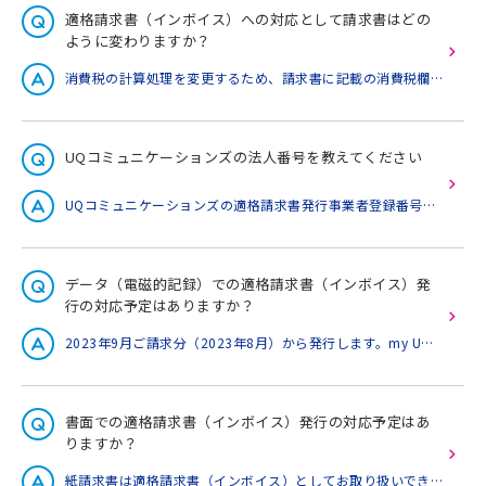
適格請求書（インボイス）への対応として請求書はどの
ように変わりますか？
消費税の計算処理を変更するため、請求書に記載の消費税欄等が変更になります。 2023年8月請求まで 料金項目単位で、消費税の端数を切り捨て 2023年9月請求より 契約単位で、消費税の端数を切り捨て※日割り等のケースを除いては、計算方法変更による請求額変更の影響は受けません。
UQコミュニケーションズの法人番号を教えてください
UQコミュニケーションズの適格請求書発行事業者登録番号は、「T2010401075423」です。※上記登録番号は、国税庁の適格請求書発行事業者公表サイトからもご確認いただけます。適格請求書発行事業者公表サイトはこちら
データ（電磁的記録）での適格請求書（インボイス）発
行の対応予定はありますか？
2023年9月ご請求分（2023年8月）から発行します。my UQ WiMAXに掲載するPDFをご利用ください。my UQ WiMAXはこちらmy UQ WiMAXへのログイン方法や、ID・パスワードが不明の場合はこちら
書面での適格請求書（インボイス）発行の対応予定はあ
りますか？
紙請求書は適格請求書（インボイス）としてお取り扱いできません。my UQ WiMAXに掲載するPDFをご利用ください。my UQ WiMAXはこちらmy UQ WiMAXへのログイン方法や、ID・パスワードが不明の場合はこちら