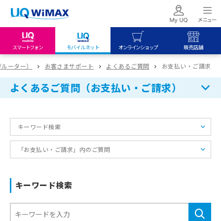
スマートフォン
モバイルネット
オンラインショップ
販売店舗
my UQ WiMAX
UQ mobile
UQ mobile
fi/ルーター）
お客さまサポート
よくあるご質問
お支払い・ご請求
UQ WiMAX ご契約の方
オンラインショップ
販売店舗
よくあるご質問（お支払い・ご請求）
My UQ mobile
UQ WiMAX
UQ WiMAX
UQ mobile ご契約の方
オンラインショップ
販売店舗
キーワード検索
UQ mobile
データチャージサイト
「お支払い・ご請求」内のご質問
キーワード検索