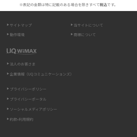
も紹介
※表記の金額は特に記載のある場合を除きすべて
税込
です。
無制限で利用できるポケット型Wi-Fiは？選び方や通信費を抑える方法も紹
介
サイトマップ
当サイトについて
動作環境
商標について
ポケット型Wi-Fi（モバイルWi-Fi）とは？おススメする方の特徴や選び方を
解説
即日受け取りできるポケット型Wi-Fiはある？すぐに使うための方法や注意
法人のお客さま
点も解説
企業情報（UQコミュニケーションズ）
ONU（光回線終端装置）とは？モデム・ルーター・ホームゲートウェイと
の違いを解説
プライバシーポリシー
プライバシーポータル
ギガバイト（GB）とは？1GBの目安やギガが足りない時の対処法を紹介
ソーシャルメディアポリシー
Wi-Fi 6とは？Wi-Fi 5との違いやメリットと注意点、規格の種類も解説
約款•利用規約
テザリングはWi-Fiとどう違う？接続方法や注意点を解説！