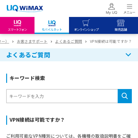
スマートフォン
モバイルネット
オンラインショップ
販売店舗
my UQ WiMAX
UQ mobile
UQ mobile
ーター）
お客さまサポート
よくあるご質問
VPN接続は可能ですか？
UQ WiMAX ご契約の方
オンラインショップ
販売店舗
よくあるご質問
My UQ mobile
UQ WiMAX
UQ WiMAX
UQ mobile ご契約の方
オンラインショップ
販売店舗
キーワード検索
UQ mobile
データチャージサイト
VPN接続は可能ですか？
ご利用可能なVPN種別については、各機種の取扱説明書をご確