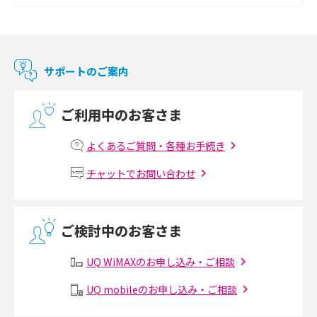
Chromecast（クロームキャスト）とは？接続方法や基本的な使い方を解説
マンションで使えるWi-Fiは？種類ごとの特徴や選び方を紹介
サポートのご案内
光回線の速度の目安は？測定方法や遅い時の対策方法も紹介
ご利用中のお客さま
マンションで光回線の利用を始める手順は？設備状況の確認方法も解説
よくあるご質問・各種お手続き
Wi-Fiルーターの設定方法をわかりやすく解説！事前に準備すべきものも紹
チャットでお問い合わせ
介
無線LANとは？メリット・デメリットや接続方法を解説
ご検討中のお客さま
有線LANとは？無線LANとの違いやメリット・デメリットを解説
UQ WiMAXのお申し込み・ご相談
メッシュWi-Fiとは？仕組みやメリット・デメリット、中継機との違いを解
UQ mobileのお申し込み・ご相談
説