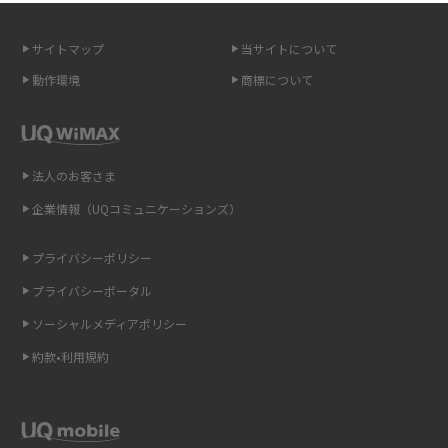
無制限で利用できるポケット型Wi-Fiは？選び方や通信費を抑える方法も紹
介
サイトマップ
当サイトについて
動作環境
商標について
ポケット型Wi-Fi（モバイルWi-Fi）とは？おススメする方の特徴や選び方を
解説
即日受け取りできるポケット型Wi-Fiはある？すぐに使うための方法や注意
法人のお客さま
点も解説
企業情報（UQコミュニケーションズ）
ONU（光回線終端装置）とは？モデム・ルーター・ホームゲートウェイと
の違いを解説
プライバシーポリシー
プライバシーポータル
ギガバイト（GB）とは？1GBの目安やギガが足りない時の対処法を紹介
ソーシャルメディアポリシー
Wi-Fi 6とは？Wi-Fi 5との違いやメリットと注意点、規格の種類も解説
約款•利用規約
テザリングはWi-Fiとどう違う？接続方法や注意点を解説！
Wi-Fiを自宅に設置する方法は？必要なことやポイントも紹介