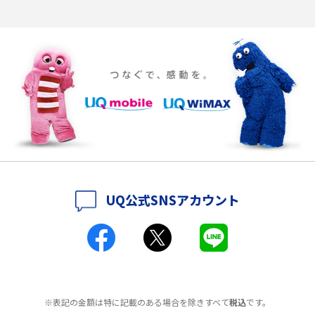
ポケット型Wi-Fiの使い方は？基本的な手順やつながらない時の対処法を紹
介
ポケット型Wi-Fiをレンタルするメリットとは？選び方や向いている方の特
徴も紹介
持ち運びできるポケット型Wi-Fiのおススメの選び方は？メリット・デメリ
ットも紹介
ポケット型Wi-Fiはクレカなしでも利用できる？口座振替の方法や注意点も
解説
UQ公式SNSアカウント
ポケット型Wi-Fiとは？通信の仕組みやメリット・デメリットを解説
工事不要！置くだけWi-Fiの特徴は？メリット・デメリットや選び方を解説
ポケット型Wi-Fiを月額なしで利用できるのはなぜ？メリット・デメリット
も紹介
※表記の金額は特に記載のある場合を除きすべて
税込
です。