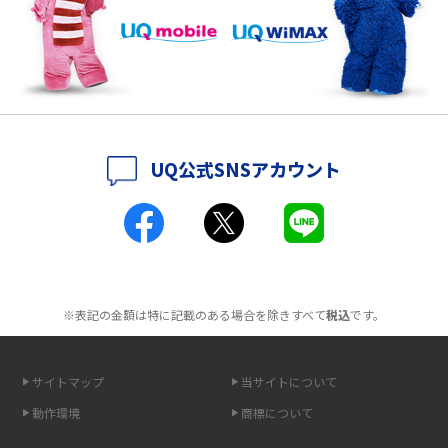
持ち運びできるポケット型Wi-Fiのおススメの選び方は？メリット・デメリ
ットも紹介
ポケット型Wi-Fiはクレカなしでも利用できる？口座振替の方法や注意点も
解説
UQ公式SNSアカウント
ポケット型Wi-Fiとは？通信の仕組みやメリット・デメリットを解説
工事不要！置くだけWi-Fiの特徴は？メリット・デメリットや選び方を解説
ポケット型Wi-Fiを月額なしで利用できるのはなぜ？メリット・デメリット
も紹介
※表記の金額は特に記載のある場合を除きすべて
税込
です。
無制限で利用できるポケット型Wi-Fiは？選び方や通信費を抑える方法も紹
介
サイトマップ
当サイトについて
動作環境
商標について
ポケット型Wi-Fi（モバイルWi-Fi）とは？おススメする方の特徴や選び方を
解説