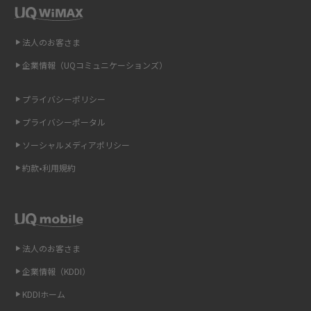
即日受け取りできるポケット型Wi-Fiはある？すぐに使うための方法や注意
法人のお客さま
点も解説
企業情報（UQコミュニケーションズ）
ONU（光回線終端装置）とは？モデム・ルーター・ホームゲートウェイと
の違いを解説
プライバシーポリシー
プライバシーポータル
ギガバイト（GB）とは？1GBの目安やギガが足りない時の対処法を紹介
ソーシャルメディアポリシー
Wi-Fi 6とは？Wi-Fi 5との違いやメリットと注意点、規格の種類も解説
約款•利用規約
テザリングはWi-Fiとどう違う？接続方法や注意点を解説！
Wi-Fiを自宅に設置する方法は？必要なことやポイントも紹介
法人のお客さま
光ファイバーとは？仕組みやメリット・デメリットを初心者向けにわかり
企業情報（KDDI）
やすく解説
KDDIホーム