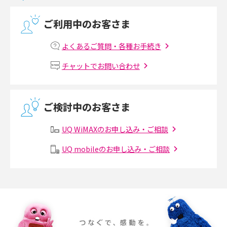
光回線の速度の目安は？測定方法や遅い時の対策方法も紹介
ご利用中のお客さま
マンションで光回線の利用を始める手順は？設備状況の確認方法も解説
よくあるご質問・各種お手続き
Wi-Fiルーターの設定方法をわかりやすく解説！事前に準備すべきものも紹
チャットでお問い合わせ
介
無線LANとは？メリット・デメリットや接続方法を解説
ご検討中のお客さま
有線LANとは？無線LANとの違いやメリット・デメリットを解説
UQ WiMAXのお申し込み・ご相談
メッシュWi-Fiとは？仕組みやメリット・デメリット、中継機との違いを解
UQ mobileのお申し込み・ご相談
説
ポケット型Wi-Fiの使い方は？基本的な手順やつながらない時の対処法を紹
介
ポケット型Wi-Fiをレンタルするメリットとは？選び方や向いている方の特
徴も紹介