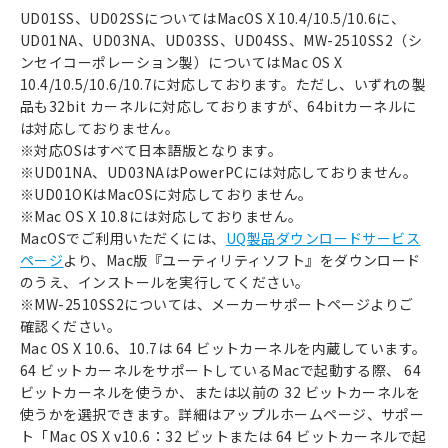
UD01SS、UD02SSについてはMacOS X 10.4/10.5/10.6に、
UD01NA、UD03NA、UD03SS、UD04SS、MW-2510SS2（シ
ンセイコーポレーション製）についてはMac OS X
10.4/10.5/10.6/10.7に対応しております。ただし、いずれの製
品も32bit カーネルに対応しておりますが、64bitカーネルに
は対応しておりません。
※対応OSはすべて日本語版となります。
※UD01NA、UD03NAはPowerPCには対応しておりません。
※UD01OKはMacOSに対応しておりません。
※Mac OS X 10.8には対応しておりません。
MacOSでご利用いただくには、
UQ製品ダウンロードサービス
ページ
より、Mac版『ユーティリティソフト』をダウンロード
のうえ、インストールを実行してください。
※MW-2510SS2については、メーカーサポートページよりご
確認ください。
Mac OS X 10.6、10.7は 64 ビットカーネルを内蔵しています。
64 ビットカーネルをサポートしているMacで起動する際、 64
ビットカーネルを使うか、または以前の 32 ビットカーネルを
使うかを選択できます。詳細はアップルホームページ、サポー
ト「Mac OS X v10.6：32 ビットまたは 64 ビットカーネルで起