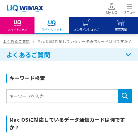
スマートフォン
モバイルネット
オンラインショップ
販売店舗
my UQ WiMAX
UQ mobile
UQ mobile
よくあるご質問
Mac OSに対応しているデータ通信カードは何ですか？
UQ WiMAX ご契約の方
オンラインショップ
販売店舗
よくあるご質問
My UQ mobile
UQ WiMAX
UQ WiMAX
UQ mobile ご契約の方
オンラインショップ
販売店舗
キーワード検索
UQ mobile
データチャージサイト
Mac OSに対応しているデータ通信カードは何です
か？