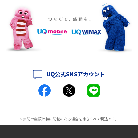
ポケット型Wi-Fiをレンタルするメリットとは？選び方や向いている方の特
徴も紹介
持ち運びできるポケット型Wi-Fiのおススメの選び方は？メリット・デメリ
ットも紹介
ポケット型Wi-Fiはクレカなしでも利用できる？口座振替の方法や注意点も
解説
UQ公式SNSアカウント
ポケット型Wi-Fiとは？通信の仕組みやメリット・デメリットを解説
工事不要！置くだけWi-Fiの特徴は？メリット・デメリットや選び方を解説
ポケット型Wi-Fiを月額なしで利用できるのはなぜ？メリット・デメリット
も紹介
※表記の金額は特に記載のある場合を除きすべて
税込
です。
無制限で利用できるポケット型Wi-Fiは？選び方や通信費を抑える方法も紹
介