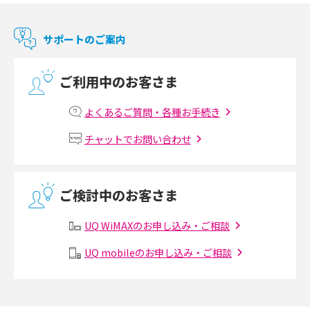
マンションで使えるWi-Fiは？種類ごとの特徴や選び方を紹介
サポートのご案内
光回線の速度の目安は？測定方法や遅い時の対策方法も紹介
ご利用中のお客さま
マンションで光回線の利用を始める手順は？設備状況の確認方法も解説
よくあるご質問・各種お手続き
Wi-Fiルーターの設定方法をわかりやすく解説！事前に準備すべきものも紹
チャットでお問い合わせ
介
無線LANとは？メリット・デメリットや接続方法を解説
ご検討中のお客さま
有線LANとは？無線LANとの違いやメリット・デメリットを解説
UQ WiMAXのお申し込み・ご相談
メッシュWi-Fiとは？仕組みやメリット・デメリット、中継機との違いを解
UQ mobileのお申し込み・ご相談
説
ポケット型Wi-Fiの使い方は？基本的な手順やつながらない時の対処法を紹
介