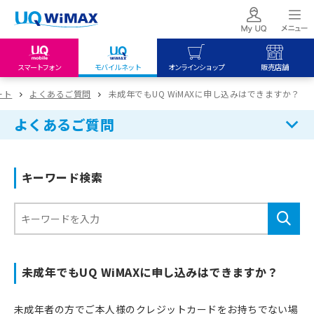
スマートフォン
モバイルネット
オンラインショップ
販売店舗
my UQ WiMAX
UQ mobile
UQ mobile
ート
よくあるご質問
未成年でもUQ WiMAXに申し込みはできますか？
UQ WiMAX ご契約の方
オンラインショップ
販売店舗
よくあるご質問
My UQ mobile
UQ WiMAX
UQ WiMAX
UQ mobile ご契約の方
オンラインショップ
販売店舗
キーワード検索
UQ mobile
データチャージサイト
未成年でもUQ WiMAXに申し込みはできますか？
未成年者の方でご本人様のクレジットカードをお持ちでない場