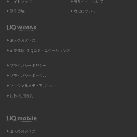
サイトマップ
当サイトについて
動作環境
商標について
ポケット型Wi-Fi（モバイルWi-Fi）とは？おススメする方の特徴や選び方を
解説
即日受け取りできるポケット型Wi-Fiはある？すぐに使うための方法や注意
法人のお客さま
点も解説
企業情報（UQコミュニケーションズ）
ONU（光回線終端装置）とは？モデム・ルーター・ホームゲートウェイと
の違いを解説
プライバシーポリシー
プライバシーポータル
ギガバイト（GB）とは？1GBの目安やギガが足りない時の対処法を紹介
ソーシャルメディアポリシー
Wi-Fi 6とは？Wi-Fi 5との違いやメリットと注意点、規格の種類も解説
約款•利用規約
テザリングはWi-Fiとどう違う？接続方法や注意点を解説！
Wi-Fiを自宅に設置する方法は？必要なことやポイントも紹介
法人のお客さま