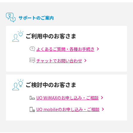
マンションで使えるWi-Fiは？種類ごとの特徴や選び方を紹介
サポートのご案内
光回線の速度の目安は？測定方法や遅い時の対策方法も紹介
ご利用中のお客さま
マンションで光回線の利用を始める手順は？設備状況の確認方法も解説
よくあるご質問・各種お手続き
Wi-Fiルーターの設定方法をわかりやすく解説！事前に準備すべきものも紹
チャットでお問い合わせ
介
無線LANとは？メリット・デメリットや接続方法を解説
ご検討中のお客さま
有線LANとは？無線LANとの違いやメリット・デメリットを解説
UQ WiMAXのお申し込み・ご相談
メッシュWi-Fiとは？仕組みやメリット・デメリット、中継機との違いを解
UQ mobileのお申し込み・ご相談
説
ポケット型Wi-Fiの使い方は？基本的な手順やつながらない時の対処法を紹