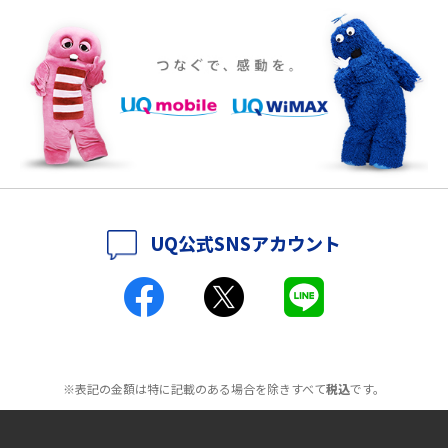
介
ポケット型Wi-Fiをレンタルするメリットとは？選び方や向いている方の特
徴も紹介
持ち運びできるポケット型Wi-Fiのおススメの選び方は？メリット・デメリ
ットも紹介
ポケット型Wi-Fiはクレカなしでも利用できる？口座振替の方法や注意点も
解説
UQ公式SNSアカウント
ポケット型Wi-Fiとは？通信の仕組みやメリット・デメリットを解説
工事不要！置くだけWi-Fiの特徴は？メリット・デメリットや選び方を解説
ポケット型Wi-Fiを月額なしで利用できるのはなぜ？メリット・デメリット
も紹介
※表記の金額は特に記載のある場合を除きすべて
税込
です。
無制限で利用できるポケット型Wi-Fiは？選び方や通信費を抑える方法も紹
介