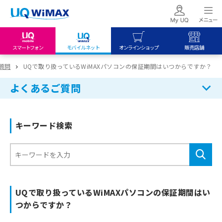
スマートフォン
モバイルネット
オンラインショップ
販売店舗
my UQ WiMAX
UQ mobile
UQ mobile
質問
UQで取り扱っているWiMAXパソコンの保証期間はいつからですか？
UQ WiMAX ご契約の方
オンラインショップ
販売店舗
よくあるご質問
My UQ mobile
UQ WiMAX
UQ WiMAX
UQ mobile ご契約の方
オンラインショップ
販売店舗
キーワード検索
UQ mobile
データチャージサイト
UQで取り扱っているWiMAXパソコンの保証期間はい
つからですか？