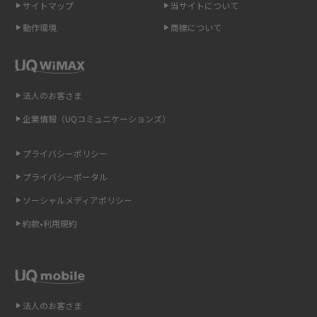
サイトマップ
当サイトについて
動作環境
商標について
ポケット型Wi-Fi（モバイルWi-Fi）とは？おススメする方の特徴や選び方を
解説
即日受け取りできるポケット型Wi-Fiはある？すぐに使うための方法や注意
法人のお客さま
点も解説
企業情報（UQコミュニケーションズ）
ONU（光回線終端装置）とは？モデム・ルーター・ホームゲートウェイと
の違いを解説
プライバシーポリシー
プライバシーポータル
ギガバイト（GB）とは？1GBの目安やギガが足りない時の対処法を紹介
ソーシャルメディアポリシー
Wi-Fi 6とは？Wi-Fi 5との違いやメリットと注意点、規格の種類も解説
約款•利用規約
テザリングはWi-Fiとどう違う？接続方法や注意点を解説！
Wi-Fiを自宅に設置する方法は？必要なことやポイントも紹介
法人のお客さま