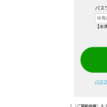
2.［
ご契約内容
］を