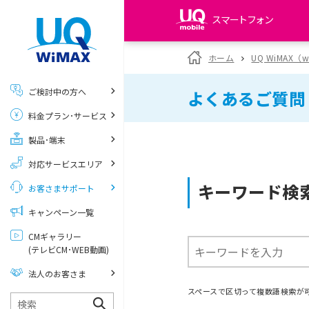
スマートフォン
my UQ WiMAX
ホーム
UQ WiMAX（
UQ WiMAX ご契約の方
ご検討中の方へ
よくあるご質問
My UQ mobile
料金プラン･サービス
UQ mobile ご契約の方
製品･端末
UQ mobile
データチャージサイト
対応サービスエリア
キーワード検
お客さまサポート
キャンペーン一覧
CMギャラリー
(テレビCM･WEB動画)
法人のお客さま
スペースで区切って複数語検索が