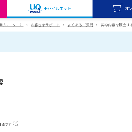
モバイルネット
オ
UQ mo
wifi/ルーター）
お客さまサポート
よくあるご質問
契約内容を照会す
オンライ
UQ Wi
オンライ
索
可能です