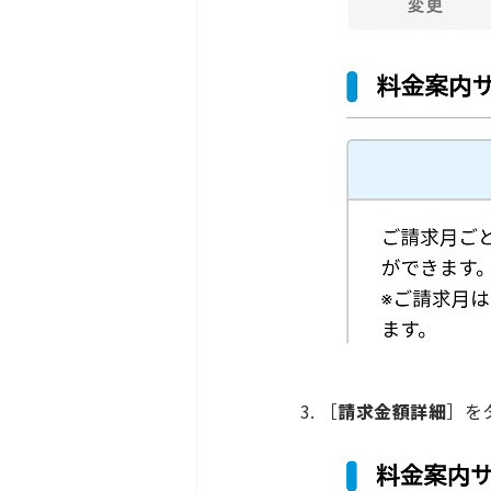
［
請求金額詳細
］を