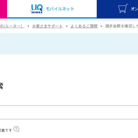
モバイルネット
オ
UQ mo
wifi/ルーター）
お客さまサポート
よくあるご質問
請求金額を確認し
オンライ
UQ Wi
オンライ
索
可能です