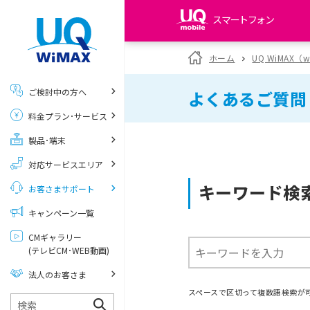
スマートフォン
my UQ WiMAX
ホーム
UQ WiMAX（
UQ WiMAX ご契約の方
ご検討中の方へ
よくあるご質問
My UQ mobile
料金プラン･サービス
UQ mobile ご契約の方
製品･端末
UQ mobile
データチャージサイト
対応サービスエリア
キーワード検
お客さまサポート
キャンペーン一覧
CMギャラリー
(テレビCM･WEB動画)
法人のお客さま
スペースで区切って複数語検索が