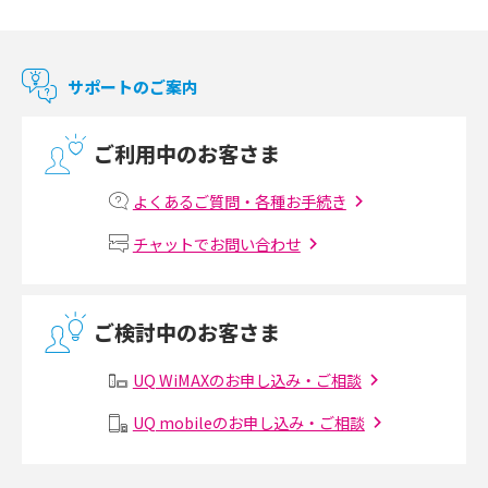
Chromecast（クロームキャスト）とは？接続方法や基本的な使い方を解説
マンションで使えるWi-Fiは？種類ごとの特徴や選び方を紹介
サポートのご案内
光回線の速度の目安は？測定方法や遅い時の対策方法も紹介
ご利用中のお客さま
マンションで光回線の利用を始める手順は？設備状況の確認方法も解説
よくあるご質問・各種お手続き
Wi-Fiルーターの設定方法をわかりやすく解説！事前に準備すべきものも紹
チャットでお問い合わせ
介
無線LANとは？メリット・デメリットや接続方法を解説
ご検討中のお客さま
有線LANとは？無線LANとの違いやメリット・デメリットを解説
UQ WiMAXのお申し込み・ご相談
メッシュWi-Fiとは？仕組みやメリット・デメリット、中継機との違いを解
UQ mobileのお申し込み・ご相談
説