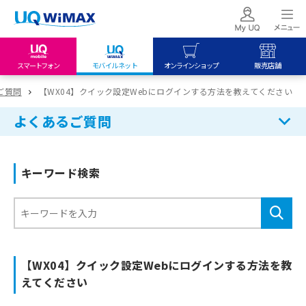
スマートフォン
モバイルネット
オンラインショップ
販売店舗
my UQ WiMAX
UQ mobile
UQ mobile
ご質問
【WX04】クイック設定Webにログインする方法を教えてください
UQ WiMAX ご契約の方
オンラインショップ
販売店舗
よくあるご質問
My UQ mobile
UQ WiMAX
UQ WiMAX
UQ mobile ご契約の方
オンラインショップ
販売店舗
キーワード検索
UQ mobile
データチャージサイト
【WX04】クイック設定Webにログインする方法を教
えてください