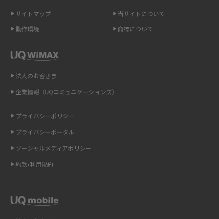
無制限で利用できるポケット型Wi-Fiは？選び方や通信費を抑える方法も紹
介
サイトマップ
当サイトについて
動作環境
商標について
ポケット型Wi-Fi（モバイルWi-Fi）とは？おススメする方の特徴や選び方を
解説
即日受け取りできるポケット型Wi-Fiはある？すぐに使うための方法や注意
法人のお客さま
点も解説
企業情報（UQコミュニケーションズ）
ONU（光回線終端装置）とは？モデム・ルーター・ホームゲートウェイと
の違いを解説
プライバシーポリシー
プライバシーポータル
ギガバイト（GB）とは？1GBの目安やギガが足りない時の対処法を紹介
ソーシャルメディアポリシー
Wi-Fi 6とは？Wi-Fi 5との違いやメリットと注意点、規格の種類も解説
約款•利用規約
テザリングはWi-Fiとどう違う？接続方法や注意点を解説！
Wi-Fiを自宅に設置する方法は？必要なことやポイントも紹介