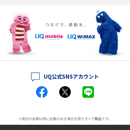
ポケット型Wi-Fiの使い方は？基本的な手順やつながらない時の対処法を紹
介
ポケット型Wi-Fiをレンタルするメリットとは？選び方や向いている方の特
徴も紹介
持ち運びできるポケット型Wi-Fiのおススメの選び方は？メリット・デメリ
ットも紹介
ポケット型Wi-Fiはクレカなしでも利用できる？口座振替の方法や注意点も
解説
UQ公式SNSアカウント
ポケット型Wi-Fiとは？通信の仕組みやメリット・デメリットを解説
工事不要！置くだけWi-Fiの特徴は？メリット・デメリットや選び方を解説
ポケット型Wi-Fiを月額なしで利用できるのはなぜ？メリット・デメリット
も紹介
※表記の金額は特に記載のある場合を除きすべて
税込
です。