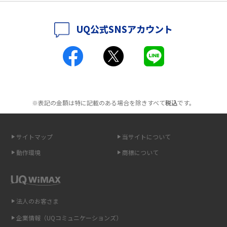
ポケット型Wi-Fiはクレカなしでも利用できる？口座振替の方法や注意点も
解説
UQ公式SNSアカウント
ポケット型Wi-Fiとは？通信の仕組みやメリット・デメリットを解説
工事不要！置くだけWi-Fiの特徴は？メリット・デメリットや選び方を解説
ポケット型Wi-Fiを月額なしで利用できるのはなぜ？メリット・デメリット
も紹介
※表記の金額は特に記載のある場合を除きすべて
税込
です。
無制限で利用できるポケット型Wi-Fiは？選び方や通信費を抑える方法も紹
介
サイトマップ
当サイトについて
動作環境
商標について
ポケット型Wi-Fi（モバイルWi-Fi）とは？おススメする方の特徴や選び方を
解説
即日受け取りできるポケット型Wi-Fiはある？すぐに使うための方法や注意
法人のお客さま
点も解説
企業情報（UQコミュニケーションズ）