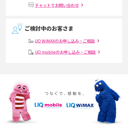
Wi-Fiルーターの設定方法をわかりやすく解説！事前に準備すべきものも紹
チャットでお問い合わせ
介
無線LANとは？メリット・デメリットや接続方法を解説
ご検討中のお客さま
有線LANとは？無線LANとの違いやメリット・デメリットを解説
UQ WiMAXのお申し込み・ご相談
メッシュWi-Fiとは？仕組みやメリット・デメリット、中継機との違いを解
UQ mobileのお申し込み・ご相談
説
ポケット型Wi-Fiの使い方は？基本的な手順やつながらない時の対処法を紹
介
ポケット型Wi-Fiをレンタルするメリットとは？選び方や向いている方の特
徴も紹介
持ち運びできるポケット型Wi-Fiのおススメの選び方は？メリット・デメリ
ットも紹介