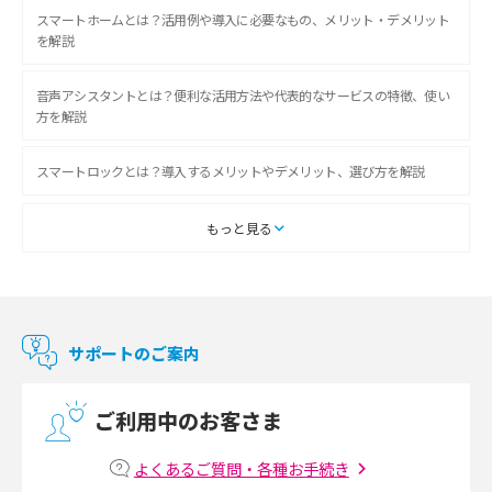
スマートホームとは？活用例や導入に必要なもの、メリット・デメリット
を解説
音声アシスタントとは？便利な活用方法や代表的なサービスの特徴、使い
方を解説
スマートロックとは？導入するメリットやデメリット、選び方を解説
スマートテレビとは？特徴や選び方、使い方をわかりやすく解説
もっと見る
Chromecast（クロームキャスト）とは？接続方法や基本的な使い方を解説
マンションで使えるWi-Fiは？種類ごとの特徴や選び方を紹介
サポートのご案内
光回線の速度の目安は？測定方法や遅い時の対策方法も紹介
ご利用中のお客さま
マンションで光回線の利用を始める手順は？設備状況の確認方法も解説
よくあるご質問・各種お手続き