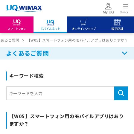
スマートフォン
モバイルネット
オンラインショップ
販売店舗
my UQ WiMAX
UQ mobile
UQ mobile
くあるご質問
【W05】スマートフォン用のモバイルアプリはありますか？
UQ WiMAX ご契約の方
オンラインショップ
販売店舗
よくあるご質問
My UQ mobile
UQ WiMAX
UQ WiMAX
UQ mobile ご契約の方
オンラインショップ
販売店舗
キーワード検索
UQ mobile
データチャージサイト
【W05】スマートフォン用のモバイルアプリはあり
ますか？