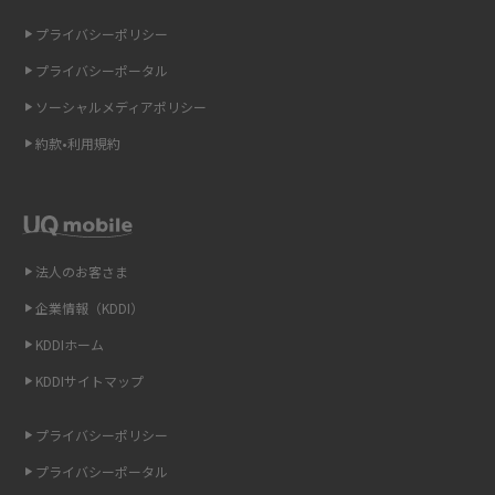
ONU（光回線終端装置）とは？モデム・ルーター・ホームゲートウェイと
の違いを解説
プライバシーポリシー
プライバシーポータル
ギガバイト（GB）とは？1GBの目安やギガが足りない時の対処法を紹介
ソーシャルメディアポリシー
Wi-Fi 6とは？Wi-Fi 5との違いやメリットと注意点、規格の種類も解説
約款•利用規約
テザリングはWi-Fiとどう違う？接続方法や注意点を解説！
Wi-Fiを自宅に設置する方法は？必要なことやポイントも紹介
法人のお客さま
光ファイバーとは？仕組みやメリット・デメリットを初心者向けにわかり
企業情報（KDDI）
やすく解説
KDDIホーム
ストリーミング再生とは？ダウンロードとの違いやメリット・デメリット
KDDIサイトマップ
を解説
プライバシーポリシー
6Gとはどんな通信技術？Beyond 5Gや実用化の課題などを解説
プライバシーポータル