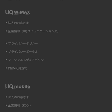
ポケット型Wi-Fi（モバイルWi-Fi）とは？おススメする方の特徴や選び方を
解説
即日受け取りできるポケット型Wi-Fiはある？すぐに使うための方法や注意
法人のお客さま
点も解説
企業情報（UQコミュニケーションズ）
ONU（光回線終端装置）とは？モデム・ルーター・ホームゲートウェイと
の違いを解説
プライバシーポリシー
プライバシーポータル
ギガバイト（GB）とは？1GBの目安やギガが足りない時の対処法を紹介
ソーシャルメディアポリシー
Wi-Fi 6とは？Wi-Fi 5との違いやメリットと注意点、規格の種類も解説
約款•利用規約
テザリングはWi-Fiとどう違う？接続方法や注意点を解説！
Wi-Fiを自宅に設置する方法は？必要なことやポイントも紹介
法人のお客さま
光ファイバーとは？仕組みやメリット・デメリットを初心者向けにわかり
企業情報（KDDI）
やすく解説