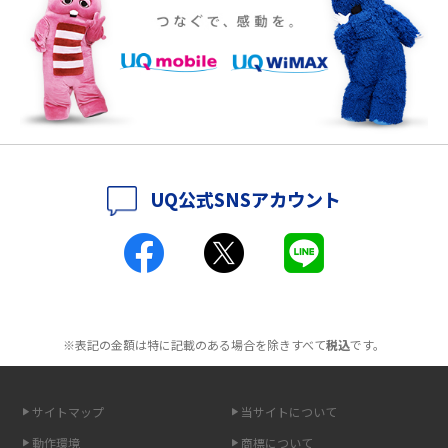
ポケット型Wi-Fiをレンタルするメリットとは？選び方や向いている方の特
徴も紹介
持ち運びできるポケット型Wi-Fiのおススメの選び方は？メリット・デメリ
ットも紹介
ポケット型Wi-Fiはクレカなしでも利用できる？口座振替の方法や注意点も
解説
UQ公式SNSアカウント
ポケット型Wi-Fiとは？通信の仕組みやメリット・デメリットを解説
工事不要！置くだけWi-Fiの特徴は？メリット・デメリットや選び方を解説
ポケット型Wi-Fiを月額なしで利用できるのはなぜ？メリット・デメリット
も紹介
※表記の金額は特に記載のある場合を除きすべて
税込
です。
無制限で利用できるポケット型Wi-Fiは？選び方や通信費を抑える方法も紹
介
サイトマップ
当サイトについて
動作環境
商標について