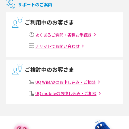
サポートのご案内
光回線の速度の目安は？測定方法や遅い時の対策方法も紹介
ご利用中のお客さま
マンションで光回線の利用を始める手順は？設備状況の確認方法も解説
よくあるご質問・各種お手続き
Wi-Fiルーターの設定方法をわかりやすく解説！事前に準備すべきものも紹
チャットでお問い合わせ
介
無線LANとは？メリット・デメリットや接続方法を解説
ご検討中のお客さま
有線LANとは？無線LANとの違いやメリット・デメリットを解説
UQ WiMAXのお申し込み・ご相談
メッシュWi-Fiとは？仕組みやメリット・デメリット、中継機との違いを解
UQ mobileのお申し込み・ご相談
説
ポケット型Wi-Fiの使い方は？基本的な手順やつながらない時の対処法を紹
介