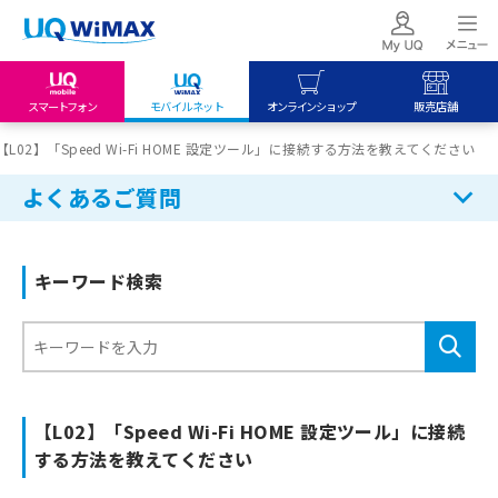
スマートフォン
モバイルネット
オンラインショップ
販売店舗
my UQ WiMAX
UQ mobile
UQ mobile
【L02】「Speed Wi-Fi HOME 設定ツール」に接続する方法を教えてください
UQ WiMAX ご契約の方
オンラインショップ
販売店舗
よくあるご質問
My UQ mobile
UQ WiMAX
UQ WiMAX
UQ mobile ご契約の方
オンラインショップ
販売店舗
キーワード検索
UQ mobile
データチャージサイト
【L02】「Speed Wi-Fi HOME 設定ツール」に接続
する方法を教えてください