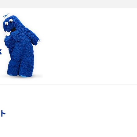
アップロードが遅い原因とは？起こり得る問題
と解決方法を解説
5Gの「ミリ波」ってどんな電波？Sub6との違
解
い・利用の注意点を解説
リモートワークの環境を整える3つのポイン
ト！おススメのアイテムも紹介
YouTubeが重い・遅い・止まるのはなぜ？原因
と9つの対処法を解説
ント
Wi-Fiの認証エラーとは？認証できない主な原
因と7つの対処方を紹介
Wi-Fiルーターを再起動する2つの方法！メリッ