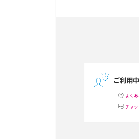
ポケット型Wi-Fiとは？
ト・デメリットを解説
無制限で利用できるポケット
方や通信費を抑える方法も
ONU（光回線終端装置）
ー・ホームゲートウェイと
ご利用
テザリングはWi-Fiとど
意点を解説！
よくあ
チャッ
ストリーミング再生とは？
いやメリット・デメリット