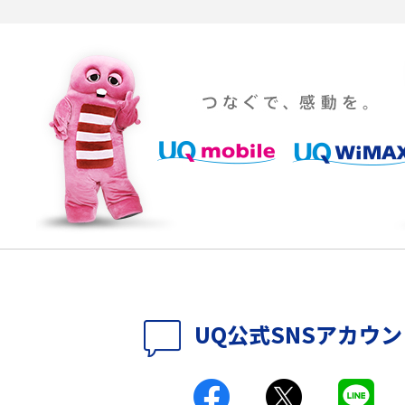
らない原因は？すぐに
UQ WiMAXの評判は？特徴やメリット・デメリ
ットを口コミと併せて紹介
YouTubeの音が出ない原因とは？スマホ
通信速度は？快適に
（iPhone・Android）とパソコンの対処法を
説
パソコンやスマホで確
テレワークに必要なもの4選！充実させるため
のアイテムや継続のポイントも解説
時に考えられる原因9つ
LINEで動画が送れない7つの原因と対処法を紹
介！長さ・容量についても解説
時に考えられる10の原
UQ WiMAXがつながらないのはなぜ？12個の原
UQ公式SNSアカウ
因と対処法、改善されない時の手段を解説
付きアクセス）とは？
Wi-Fiの速度を上げる方法13選！遅い原因と対