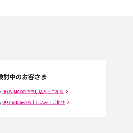
ポケット型Wi-Fiを月額なしで利用できるのは
なぜ？メリット・デメリットも紹介
即日受け取りできるポケット型Wi-Fiはある？
すぐに使うための方法や注意点も解説
Wi-Fi 6とは？Wi-Fi 5との違いやメリットと注意
点、規格の種類も解説
検討中のお客さま
光ファイバーとは？仕組みやメリット・デメリ
ットを初心者向けにわかりやすく解説
UQ WiMAXのお申し込み・ご相談
UQ mobileのお申し込み・ご相談
の
引っ越し費用の相場は？ひとり暮らしや家族の
場合の目安や費用を抑える方法を解説