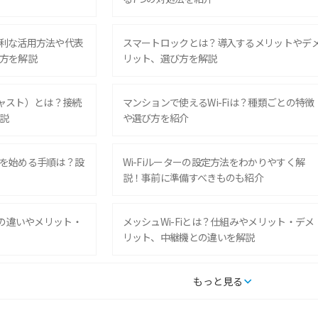
利な活用方法や代表
スマートロックとは？導入するメリットやデ
方を解説
リット、選び方を解説
ムキャスト）とは？接続
マンションで使えるWi-Fiは？種類ごとの特徴
説
や選び方を紹介
を始める手順は？設
Wi-Fiルーターの設定方法をわかりやすく解
説！事前に準備すべきものも紹介
との違いやメリット・
メッシュWi-Fiとは？仕組みやメリット・デメ
リット、中継機との違いを解説
タルするメリットと
持ち運びできるポケット型Wi-Fiのおススメの
もっと見る
の特徴も紹介
選び方は？メリット・デメリットも紹介