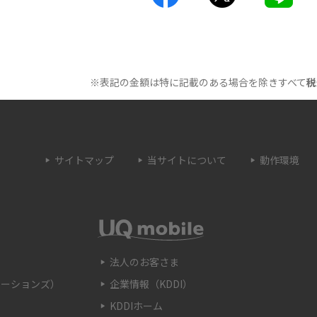
処法を紹介
原因は？自宅でできる
Wi-Fiのバンドステアリング機能とは？メリッ
トやデメリット、接続方法を解説
※表記の金額は特に記載のある場合を除きすべて
税
とは？うまくいかない
Wi-Fi接続が簡単にできるWPSボタンとは？接
続手順や利用シーンを紹介
サイトマップ
当サイトについて
動作環境
トとは？ルーターとの
Wi-Fiのブリッジモードとは？特徴やメリッ
解説
ト、使用する時の注意点などを解説
OSSとの違いや接続方
Wi-Fiのaとgの違いとは？それぞれの特徴や主
を解説
に使うシーンを解説
法人のお客さま
ケーションズ）
企業情報（KDDI）
認する方法を解説！確
Wi-Fiの自動接続方法をわかりやすく解説！注
KDDIホーム
も紹介
意点や接続できない際の対処法も紹介