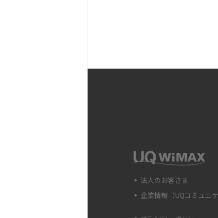
原因と解決法を詳しく解説
Wi-Fiが頻繁に途切れる
対処法を解説
Wi-Fi中継器の設定方法
時の原因や対処法も解説
Wi-Fiのアクセスポイン
違いや接続手順、注意点も
Wi-FiのWPS機能とは？A
法、接続できない時の対処
法人のお客さま
企業情報（UQコミュニ
Wi-Fiのパスワードを確
認ができない場合の対処法