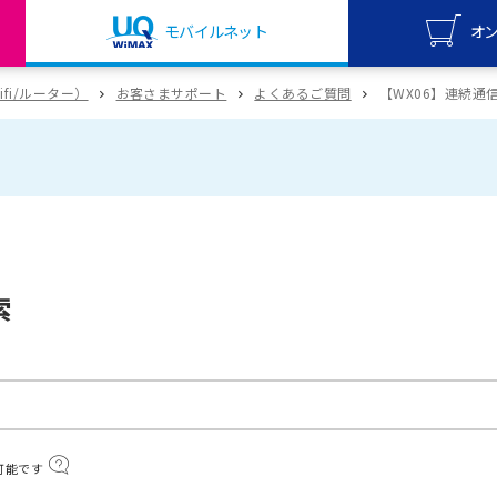
モバイルネット
オ
UQ mo
wifi/ルーター）
お客さまサポート
よくあるご質問
【WX06】連続通
オンライ
UQ Wi
オンライ
索
可能です