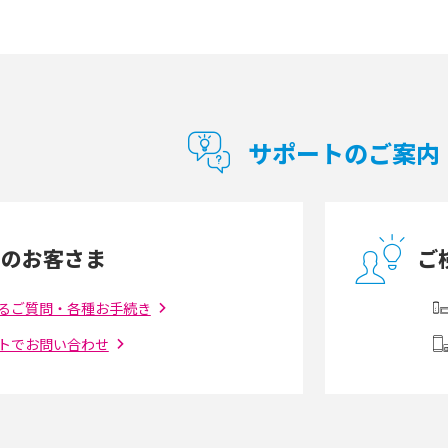
通信の仕組みやメリッ
工事不要！置くだけWi-Fiの特徴は？メリッ
ト・デメリットや選び方を解説
型Wi-Fiは？選び
ポケット型Wi-Fi（モバイルWi-Fi）とは？おス
紹介
スメする方の特徴や選び方を解説
サポートのご案内
とは？モデム・ルータ
ギガバイト（GB）とは？1GBの目安やギガが
の違いを解説
足りない時の対処法を紹介
中のお客さま
ご
う違う？接続方法や注
Wi-Fiを自宅に設置する方法は？必要なことや
ポイントも紹介
るご質問・各種お手続き
トでお問い合わせ
ダウンロードとの違
6Gとはどんな通信技術？Beyond 5Gや実用化
を解説
課題などを解説