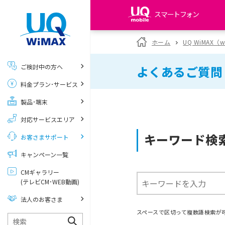
スマートフォン
my UQ WiMAX
ホーム
UQ WiMAX（
UQ WiMAX ご契約の方
ご検討中の方へ
よくあるご質問
My UQ mobile
料金プラン･サービス
UQ mobile ご契約の方
製品･端末
UQ mobile
データチャージサイト
対応サービスエリア
キーワード検
お客さまサポート
キャンペーン一覧
CMギャラリー
(テレビCM･WEB動画)
法人のお客さま
スペースで区切って複数語検索が