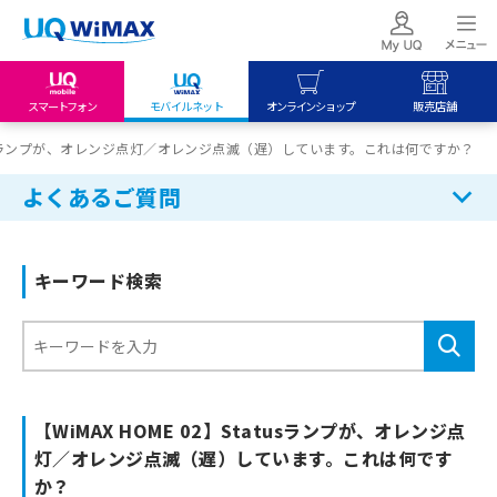
スマートフォン
モバイルネット
オンラインショップ
販売店舗
my UQ WiMAX
UQ mobile
UQ mobile
Statusランプが、オレンジ点灯／オレンジ点滅（遅）しています。これは何ですか？
UQ WiMAX ご契約の方
オンラインショップ
販売店舗
よくあるご質問
My UQ mobile
UQ WiMAX
UQ WiMAX
UQ mobile ご契約の方
オンラインショップ
販売店舗
キーワード検索
UQ mobile
データチャージサイト
【WiMAX HOME 02】Statusランプが、オレンジ点
灯／オレンジ点滅（遅）しています。これは何です
か？