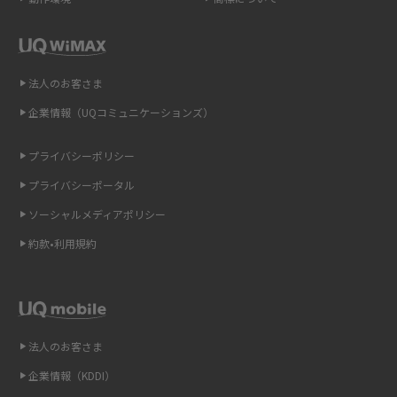
ポケット型Wi-Fi（モバイルWi-Fi）とは？おススメする方の特徴や選び方を
解説
即日受け取りできるポケット型Wi-Fiはある？すぐに使うための方法や注意
法人のお客さま
点も解説
企業情報（UQコミュニケーションズ）
ONU（光回線終端装置）とは？モデム・ルーター・ホームゲートウェイと
の違いを解説
プライバシーポリシー
プライバシーポータル
ギガバイト（GB）とは？1GBの目安やギガが足りない時の対処法を紹介
ソーシャルメディアポリシー
Wi-Fi 6とは？Wi-Fi 5との違いやメリットと注意点、規格の種類も解説
約款•利用規約
テザリングはWi-Fiとどう違う？接続方法や注意点を解説！
Wi-Fiを自宅に設置する方法は？必要なことやポイントも紹介
法人のお客さま
光ファイバーとは？仕組みやメリット・デメリットを初心者向けにわかり
企業情報（KDDI）
やすく解説