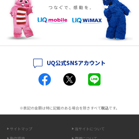
ポケット型Wi-Fiをレンタルするメリットとは？選び方や向いている方の特
徴も紹介
持ち運びできるポケット型Wi-Fiのおススメの選び方は？メリット・デメリ
ットも紹介
ポケット型Wi-Fiはクレカなしでも利用できる？口座振替の方法や注意点も
解説
UQ公式SNSアカウント
ポケット型Wi-Fiとは？通信の仕組みやメリット・デメリットを解説
工事不要！置くだけWi-Fiの特徴は？メリット・デメリットや選び方を解説
ポケット型Wi-Fiを月額なしで利用できるのはなぜ？メリット・デメリット
も紹介
※表記の金額は特に記載のある場合を除きすべて
税込
です。
無制限で利用できるポケット型Wi-Fiは？選び方や通信費を抑える方法も紹
介
サイトマップ
当サイトについて
動作環境
商標について