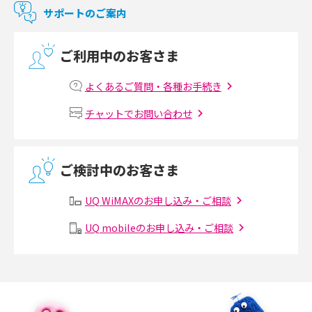
マンションで使えるWi-Fiは？種類ごとの特徴や選び方を紹介
サポートのご案内
光回線の速度の目安は？測定方法や遅い時の対策方法も紹介
ご利用中のお客さま
マンションで光回線の利用を始める手順は？設備状況の確認方法も解説
よくあるご質問・各種お手続き
Wi-Fiルーターの設定方法をわかりやすく解説！事前に準備すべきものも紹
チャットでお問い合わせ
介
無線LANとは？メリット・デメリットや接続方法を解説
ご検討中のお客さま
有線LANとは？無線LANとの違いやメリット・デメリットを解説
UQ WiMAXのお申し込み・ご相談
メッシュWi-Fiとは？仕組みやメリット・デメリット、中継機との違いを解
UQ mobileのお申し込み・ご相談
説
ポケット型Wi-Fiの使い方は？基本的な手順やつながらない時の対処法を紹
介