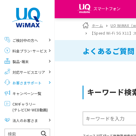
スマートフォン
my UQ WiMAX
ホーム
UQ WiMAX（
UQ WiMAX ご契約の方
【Speed Wi-Fi 5G 
ご検討中の方へ
My UQ mobile
よくあるご質問
料金プラン･サービス
UQ mobile ご契約の方
製品･端末
UQ mobile
データチャージサイト
対応サービスエリア
お客さまサポート
キーワード検
キャンペーン一覧
CMギャラリー
(テレビCM･WEB動画)
法人のお客さま
スペースで区切って複数語検索が