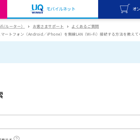
モバイルネット
オ
UQ mo
wifi/ルーター）
お客さまサポート
よくあるご質問
オンライ
X11】スマートフォン（Android／iPhone）を無線LAN（Wi-Fi）接続する方法を教え
UQ Wi
オンライ
索
可能です