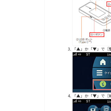
「▲」か「▼」で［
「▲」か「▼」で［