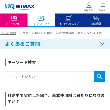
スマートフォン
モバイルネット
オンラインショップ
販売店舗
my UQ WiMAX
UQ mobile
UQ mobile
くあるご質問
月途中で契約した場合、基本使用料は日割りになりますか？
UQ WiMAX ご契約の方
オンラインショップ
販売店舗
よくあるご質問
My UQ mobile
UQ WiMAX
UQ WiMAX
UQ mobile ご契約の方
オンラインショップ
販売店舗
キーワード検索
UQ mobile
データチャージサイト
月途中で契約した場合、基本使用料は日割りになりま
すか？