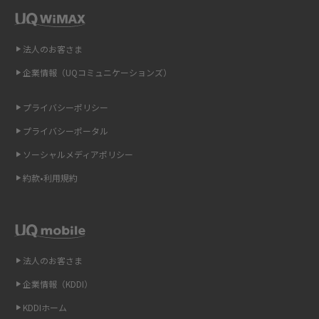
解説
即日受け取りできるポケット型Wi-Fiはある？すぐに使うための方法や注意
法人のお客さま
点も解説
企業情報（UQコミュニケーションズ）
ONU（光回線終端装置）とは？モデム・ルーター・ホームゲートウェイと
の違いを解説
プライバシーポリシー
プライバシーポータル
ギガバイト（GB）とは？1GBの目安やギガが足りない時の対処法を紹介
ソーシャルメディアポリシー
Wi-Fi 6とは？Wi-Fi 5との違いやメリットと注意点、規格の種類も解説
約款•利用規約
テザリングはWi-Fiとどう違う？接続方法や注意点を解説！
Wi-Fiを自宅に設置する方法は？必要なことやポイントも紹介
法人のお客さま
光ファイバーとは？仕組みやメリット・デメリットを初心者向けにわかり
企業情報（KDDI）
やすく解説
KDDIホーム