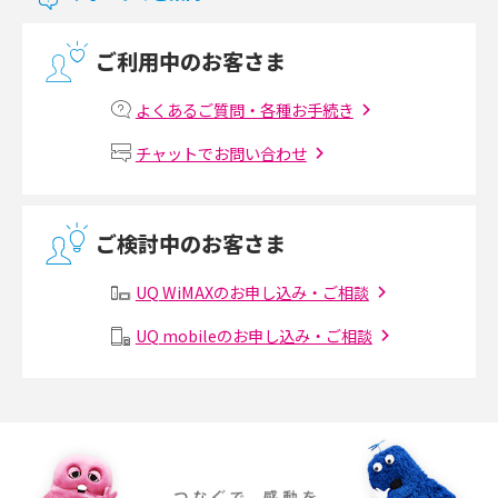
光回線の速度の目安は？測定方法や遅い時の対策方法も紹介
ご利用中のお客さま
マンションで光回線の利用を始める手順は？設備状況の確認方法も解説
よくあるご質問・各種お手続き
Wi-Fiルーターの設定方法をわかりやすく解説！事前に準備すべきものも紹
チャットでお問い合わせ
介
無線LANとは？メリット・デメリットや接続方法を解説
ご検討中のお客さま
有線LANとは？無線LANとの違いやメリット・デメリットを解説
UQ WiMAXのお申し込み・ご相談
メッシュWi-Fiとは？仕組みやメリット・デメリット、中継機との違いを解
UQ mobileのお申し込み・ご相談
説
ポケット型Wi-Fiの使い方は？基本的な手順やつながらない時の対処法を紹
介
ポケット型Wi-Fiをレンタルするメリットとは？選び方や向いている方の特