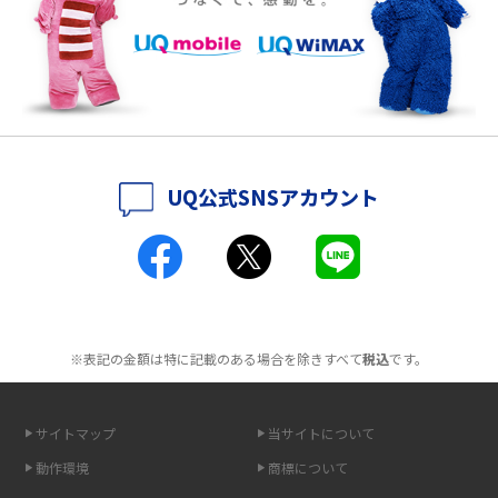
徴も紹介
持ち運びできるポケット型Wi-Fiのおススメの選び方は？メリット・デメリ
ットも紹介
ポケット型Wi-Fiはクレカなしでも利用できる？口座振替の方法や注意点も
解説
UQ公式SNSアカウント
ポケット型Wi-Fiとは？通信の仕組みやメリット・デメリットを解説
工事不要！置くだけWi-Fiの特徴は？メリット・デメリットや選び方を解説
ポケット型Wi-Fiを月額なしで利用できるのはなぜ？メリット・デメリット
も紹介
※表記の金額は特に記載のある場合を除きすべて
税込
です。
無制限で利用できるポケット型Wi-Fiは？選び方や通信費を抑える方法も紹
介
サイトマップ
当サイトについて
動作環境
商標について
ポケット型Wi-Fi（モバイルWi-Fi）とは？おススメする方の特徴や選び方を