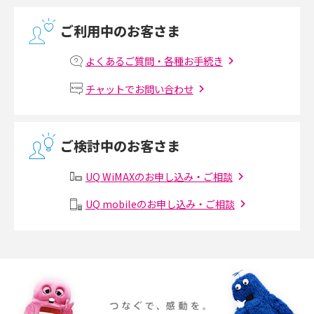
光回線の速度の目安は？測定方法や遅い時の対策方法も紹介
ご利用中のお客さま
マンションで光回線の利用を始める手順は？設備状況の確認方法も解説
よくあるご質問・各種お手続き
Wi-Fiルーターの設定方法をわかりやすく解説！事前に準備すべきものも紹
チャットでお問い合わせ
介
無線LANとは？メリット・デメリットや接続方法を解説
ご検討中のお客さま
有線LANとは？無線LANとの違いやメリット・デメリットを解説
UQ WiMAXのお申し込み・ご相談
メッシュWi-Fiとは？仕組みやメリット・デメリット、中継機との違いを解
UQ mobileのお申し込み・ご相談
説
ポケット型Wi-Fiの使い方は？基本的な手順やつながらない時の対処法を紹
介
ポケット型Wi-Fiをレンタルするメリットとは？選び方や向いている方の特
徴も紹介