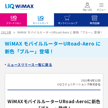
スマートフォン
モバイルネット
オンラインショップ
販売店舗
my UQ WiMAX
UQ mobile
UQ mobile
2013年
WiMAX モバイルルーターURoad-Aero に新色「ブルー」登場！
UQ WiMAX ご契約の方
オンラインショップ
販売店舗
WiMAX モバイルルーターURoad-Aero に
My UQ mobile
UQ WiMAX
UQ WiMAX
新色「ブルー」登場！
UQ mobile ご契約の方
オンラインショップ
販売店舗
UQ mobile
ニュースリリース一覧に戻る
データチャージサイト
2013年6月12日
UQコミュニケーションズ株式会社
WiMAXモバイルルーターURoad-Aeroに新色