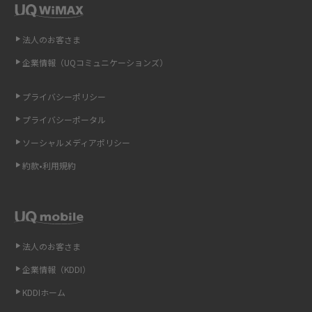
即日受け取りできるポケット型Wi-Fiはある？すぐに使うための方法や注意
法人のお客さま
点も解説
企業情報（UQコミュニケーションズ）
ONU（光回線終端装置）とは？モデム・ルーター・ホームゲートウェイと
の違いを解説
プライバシーポリシー
プライバシーポータル
ギガバイト（GB）とは？1GBの目安やギガが足りない時の対処法を紹介
ソーシャルメディアポリシー
Wi-Fi 6とは？Wi-Fi 5との違いやメリットと注意点、規格の種類も解説
約款•利用規約
テザリングはWi-Fiとどう違う？接続方法や注意点を解説！
Wi-Fiを自宅に設置する方法は？必要なことやポイントも紹介
法人のお客さま
光ファイバーとは？仕組みやメリット・デメリットを初心者向けにわかり
企業情報（KDDI）
やすく解説
KDDIホーム