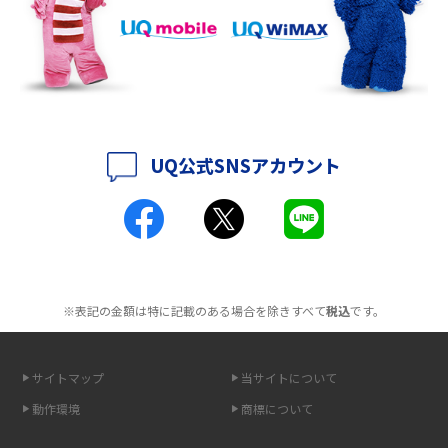
持ち運びできるポケット型Wi-Fiのおススメの選び方は？メリット・デメリ
ットも紹介
ポケット型Wi-Fiはクレカなしでも利用できる？口座振替の方法や注意点も
解説
UQ公式SNSアカウント
ポケット型Wi-Fiとは？通信の仕組みやメリット・デメリットを解説
工事不要！置くだけWi-Fiの特徴は？メリット・デメリットや選び方を解説
ポケット型Wi-Fiを月額なしで利用できるのはなぜ？メリット・デメリット
も紹介
※表記の金額は特に記載のある場合を除きすべて
税込
です。
無制限で利用できるポケット型Wi-Fiは？選び方や通信費を抑える方法も紹
介
サイトマップ
当サイトについて
動作環境
商標について
ポケット型Wi-Fi（モバイルWi-Fi）とは？おススメする方の特徴や選び方を
解説