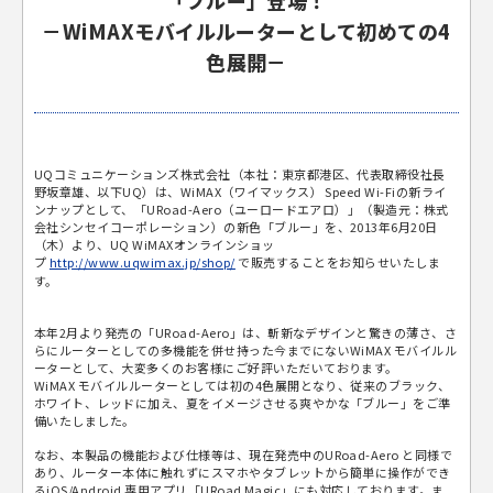
「ブルー」登場！
－WiMAXモバイルルーターとして初めての4
色展開
－
UQコミュニケーションズ株式会社（本社：東京都港区、代表取締役社長
野坂章雄、以下UQ）は、WiMAX（ワイマックス） Speed Wi-Fiの新ライ
ンナップとして、「URoad-Aero（ユーロードエアロ）」（製造元：株式
会社シンセイコーポレーション）の新色「ブルー」を、2013年6月20日
（木）より、UQ WiMAXオンラインショッ
プ
http://www.uqwimax.jp/shop/
で販売することをお知らせいたしま
す。
本年2月より発売の「URoad-Aero」は、斬新なデザインと驚きの薄さ、さ
らにルーターとしての多機能を併せ持った今までにないWiMAX モバイルル
ーターとして、大変多くのお客様にご好評いただいております。
WiMAX モバイルルーターとしては初の4色展開となり、従来のブラック、
ホワイト、レッドに加え、夏をイメージさせる爽やかな「ブルー」をご準
備いたしました。
なお、本製品の機能および仕様等は、現在発売中のURoad-Aero と同様で
あり、ルーター本体に触れずにスマホやタブレットから簡単に操作ができ
るiOS/Android 専用アプリ「URoad Magic」にも対応しております。ま