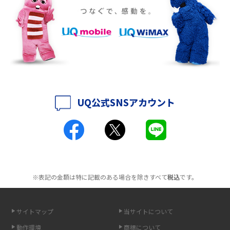
ポケット型Wi-Fiをレンタルするメリットとは？選び方や向いている方の特
徴も紹介
持ち運びできるポケット型Wi-Fiのおススメの選び方は？メリット・デメリ
ットも紹介
ポケット型Wi-Fiはクレカなしでも利用できる？口座振替の方法や注意点も
解説
UQ公式SNSアカウント
ポケット型Wi-Fiとは？通信の仕組みやメリット・デメリットを解説
工事不要！置くだけWi-Fiの特徴は？メリット・デメリットや選び方を解説
ポケット型Wi-Fiを月額なしで利用できるのはなぜ？メリット・デメリット
も紹介
※表記の金額は特に記載のある場合を除きすべて
税込
です。
無制限で利用できるポケット型Wi-Fiは？選び方や通信費を抑える方法も紹
介
サイトマップ
当サイトについて
動作環境
商標について