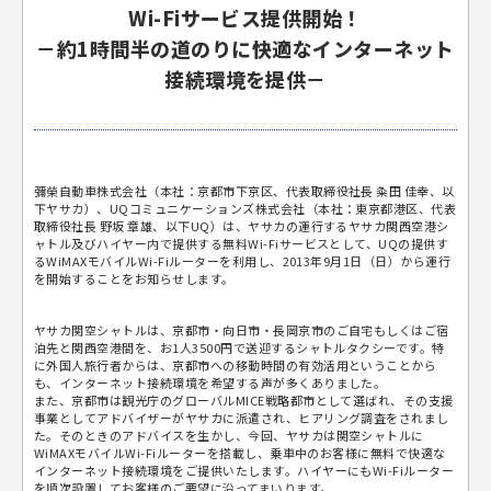
Wi-Fiサービス提供開始！
－約1時間半の道のりに快適なインターネット
接続環境を提供－
彌榮自動車株式会社（本社：京都市下京区、代表取締役社長 粂田 佳幸、以
下ヤサカ）、UQコミュニケーションズ株式会社（本社：東京都港区、代表
取締役社長 野坂 章雄、以下UQ）は、ヤサカの運行するヤサカ関西空港シ
ャトル及びハイヤー内で提供する無料Wi-Fiサービスとして、UQの提供す
るWiMAXモバイルWi-Fiルーターを利用し、2013年9月1日（日）から運行
を開始することをお知らせします。
ヤサカ関空シャトルは、京都市・向日市・長岡京市のご自宅もしくはご宿
泊先と関西空港間を、お1人3500円で送迎するシャトルタクシーです。特
に外国人旅行者からは、京都市への移動時間の有効活用ということから
も、インターネット接続環境を希望する声が多くありました。
また、京都市は観光庁のグローバルMICE戦略都市として選ばれ、その支援
事業としてアドバイザーがヤサカに派遣され、ヒアリング調査をされまし
た。そのときのアドバイスを生かし、今回、ヤサカは関空シャトルに
WiMAXモバイルWi-Fiルーターを搭載し、乗車中のお客様に無料で快適な
インターネット接続環境をご提供いたします。ハイヤーにもWi-Fiルーター
を順次設置してお客様のご要望に沿ってまいります。