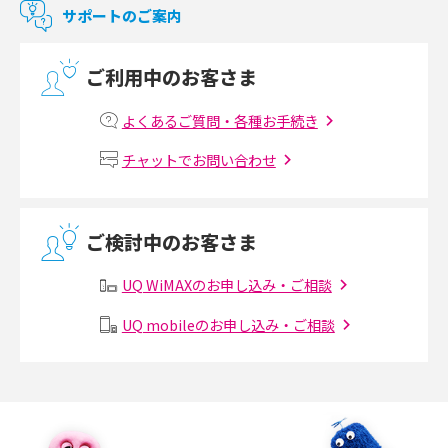
マンションで使えるWi-Fiは？種類ごとの特徴や選び方を紹介
サポートのご案内
光回線の速度の目安は？測定方法や遅い時の対策方法も紹介
ご利用中のお客さま
マンションで光回線の利用を始める手順は？設備状況の確認方法も解説
よくあるご質問・各種お手続き
Wi-Fiルーターの設定方法をわかりやすく解説！事前に準備すべきものも紹
チャットでお問い合わせ
介
無線LANとは？メリット・デメリットや接続方法を解説
ご検討中のお客さま
有線LANとは？無線LANとの違いやメリット・デメリットを解説
UQ WiMAXのお申し込み・ご相談
メッシュWi-Fiとは？仕組みやメリット・デメリット、中継機との違いを解
UQ mobileのお申し込み・ご相談
説
ポケット型Wi-Fiの使い方は？基本的な手順やつながらない時の対処法を紹
介