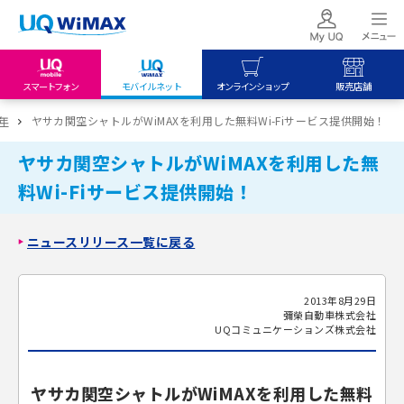
スマートフォン
モバイルネット
オンラインショップ
販売店舗
my UQ WiMAX
UQ mobile
UQ mobile
3年
ヤサカ関空シャトルがWiMAXを利用した無料Wi-Fiサービス提供開始！
UQ WiMAX ご契約の方
オンラインショップ
販売店舗
ヤサカ関空シャトルがWiMAXを利用した無
My UQ mobile
UQ WiMAX
UQ WiMAX
料Wi-Fiサービス提供開始！
UQ mobile ご契約の方
オンラインショップ
販売店舗
UQ mobile
ニュースリリース一覧に戻る
データチャージサイト
2013年8月29日
彌榮自動車株式会社
UQコミュニケーションズ株式会社
ヤサカ関空シャトルがWiMAXを利用した無料