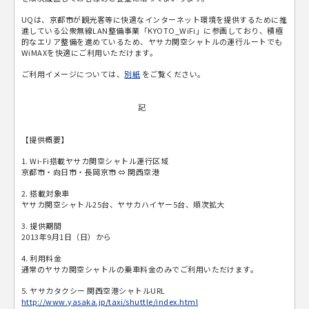
UQは、京都市が観光客等に快適なインターネット環境を提供するために推
進している公衆無線LAN整備事業「KYOTO_WiFi」に参画しており、積極
的なエリア整備を進めているため、ヤサカ関空シャトルの運行ルートでも
WiMAXを快適にご利用いただけます。
ご利用イメージについては、
別紙
をご覧ください。
記
【提供概要】
1. Wi-Fi搭載ヤサカ関空シャトル運行区域
京都市・向日市・長岡京市 ⇔ 関西空港
2. 搭載対象車
ヤサカ関空シャトル25台、ヤサカハイヤー5台、順次拡大
3. 提供期間
2013年9月1日（日）から
4. 利用料金
通常のヤサカ関空シャトルの乗車料金のみでご利用いただけます。
5. ヤサカタクシー 関西空港シャトルURL
http://www.yasaka.jp/taxi/shuttle/index.html