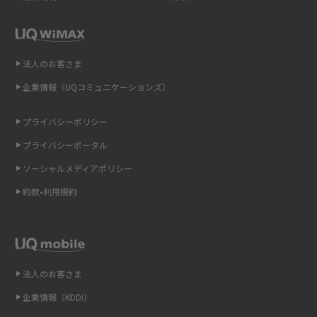
ポケット型Wi-Fi（モバイルWi-Fi）とは？おススメする方の特徴や選び方を
解説
即日受け取りできるポケット型Wi-Fiはある？すぐに使うための方法や注意
法人のお客さま
点も解説
企業情報（UQコミュニケーションズ）
ONU（光回線終端装置）とは？モデム・ルーター・ホームゲートウェイと
の違いを解説
プライバシーポリシー
プライバシーポータル
ギガバイト（GB）とは？1GBの目安やギガが足りない時の対処法を紹介
ソーシャルメディアポリシー
Wi-Fi 6とは？Wi-Fi 5との違いやメリットと注意点、規格の種類も解説
約款•利用規約
テザリングはWi-Fiとどう違う？接続方法や注意点を解説！
Wi-Fiを自宅に設置する方法は？必要なことやポイントも紹介
法人のお客さま
光ファイバーとは？仕組みやメリット・デメリットを初心者向けにわかり
企業情報（KDDI）
やすく解説