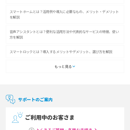
スマートホームとは？活用例や導入に必要なもの、メリット・デメリット
を解説
音声アシスタントとは？便利な活用方法や代表的なサービスの特徴、使い
方を解説
スマートロックとは？導入するメリットやデメリット、選び方を解説
スマートテレビとは？特徴や選び方、使い方をわかりやすく解説
もっと見る
Chromecast（クロームキャスト）とは？接続方法や基本的な使い方を解説
マンションで使えるWi-Fiは？種類ごとの特徴や選び方を紹介
サポートのご案内
光回線の速度の目安は？測定方法や遅い時の対策方法も紹介
ご利用中のお客さま
マンションで光回線の利用を始める手順は？設備状況の確認方法も解説
よくあるご質問・各種お手続き