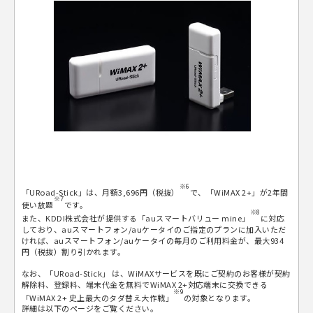
※6
「URoad-Stick」は、月額3,696円（税抜）
で、「WiMAX 2+」が2年間
※7
使い放題
です。
※8
また、KDDI株式会社が提供する「auスマートバリュー mine」
に対応
しており、auスマートフォン/auケータイのご指定のプランに加入いただ
ければ、auスマートフォン/auケータイの毎月のご利用料金が、最大934
円（税抜）割り引かれます。
なお、「URoad-Stick」 は、WiMAXサービスを既にご契約のお客様が契約
解除料、登録料、端末代金を無料でWiMAX 2+対応端末に交換できる
※9
「WiMAX 2+ 史上最大のタダ替え大作戦」
の対象となります。
詳細は以下のページをご覧ください。