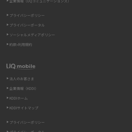
企業情報（UQコミュニケーションズ）
ONU（光回線終端装置）とは？モデム・ルーター・ホームゲートウェイと
の違いを解説
プライバシーポリシー
プライバシーポータル
ギガバイト（GB）とは？1GBの目安やギガが足りない時の対処法を紹介
ソーシャルメディアポリシー
Wi-Fi 6とは？Wi-Fi 5との違いやメリットと注意点、規格の種類も解説
約款•利用規約
テザリングはWi-Fiとどう違う？接続方法や注意点を解説！
Wi-Fiを自宅に設置する方法は？必要なことやポイントも紹介
法人のお客さま
光ファイバーとは？仕組みやメリット・デメリットを初心者向けにわかり
企業情報（KDDI）
やすく解説
KDDIホーム
ストリーミング再生とは？ダウンロードとの違いやメリット・デメリット
KDDIサイトマップ
を解説
プライバシーポリシー
6Gとはどんな通信技術？Beyond 5Gや実用化の課題などを解説
プライバシーポータル