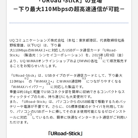
「URoad -Stick」の登場
－下り最大110Mbpsの超高速通信が可能－
UQコミュニケーションズ株式会社（本社：東京都港区、代表取締役社長
野坂章雄、以下UQ）は、下り最
大110MbpsのWiMAX 2+に対応したUSBデータ通信カード「URoad-
Stick」（製造元：シンセイコーポレーション）を、2015年1月9日（金）
※1
より、UQ WiMAXオンラインショップおよびMVNO各社
にて順次販売す
ることをお知らせいたします。
「URoad-Stick」は、USBタイプのデータ通信カードとして、下り最大
※2
※3
110Mbps
の「WiMAX 2+」とWiMAX通信時
につながりやすくなる
※4
「WiMAXハイパワー」
に対応した製品です。
重量は約18gと軽量でUSBコネクタ部を簡単に収納できるコンパクトなス
ティックタイプのため、持ち運びにも大変便利です。
また、「URoad-Stick」は、パソコンからのUSB給電で駆動するためバッ
テリーや電源が不要です。さらに、OS標準搭載のドライバを利用してお
り、パソコンのUSBポートに挿してそのまま使用可能となるゼロインスト
※5
ールに対応
しているため、簡単に快適なインターネット通信がご利用い
ただけます。