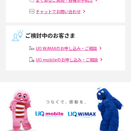
Wi-Fiルーターの設定方法をわかりやすく解説！事前に準備すべきものも紹
チャットでお問い合わせ
介
無線LANとは？メリット・デメリットや接続方法を解説
ご検討中のお客さま
有線LANとは？無線LANとの違いやメリット・デメリットを解説
UQ WiMAXのお申し込み・ご相談
メッシュWi-Fiとは？仕組みやメリット・デメリット、中継機との違いを解
UQ mobileのお申し込み・ご相談
説
ポケット型Wi-Fiの使い方は？基本的な手順やつながらない時の対処法を紹
介
ポケット型Wi-Fiをレンタルするメリットとは？選び方や向いている方の特
徴も紹介
持ち運びできるポケット型Wi-Fiのおススメの選び方は？メリット・デメリ
ットも紹介