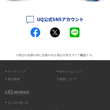
ポケット型Wi-Fiはクレカなしでも利用できる？口座振替の方法や注意点も
解説
UQ公式SNSアカウント
ポケット型Wi-Fiとは？通信の仕組みやメリット・デメリットを解説
工事不要！置くだけWi-Fiの特徴は？メリット・デメリットや選び方を解説
ポケット型Wi-Fiを月額なしで利用できるのはなぜ？メリット・デメリット
も紹介
※表記の金額は特に記載のある場合を除きすべて
税込
です。
無制限で利用できるポケット型Wi-Fiは？選び方や通信費を抑える方法も紹
介
サイトマップ
当サイトについて
動作環境
商標について
ポケット型Wi-Fi（モバイルWi-Fi）とは？おススメする方の特徴や選び方を
解説
即日受け取りできるポケット型Wi-Fiはある？すぐに使うための方法や注意
法人のお客さま
点も解説