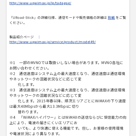
http://www.uqwimax.jp/lp/tadagae/
「URoad-Stick」の詳細仕様、通信モードや販売価格の詳細は
別紙
をご覧
ください。
製品紹介ページ ：
http://www.uqwimax.jp/service/product/model49/
※1 一部のMVNOでは取扱いしない場合があります。MVNO各社に
お問い合わせください。
※2 通信速度はシステム上の最大速度となり、通信速度は通信環境
やネットワークの混雑状況などに応じて変
化します。
※3 通信速度はシステム上の最大速度となり、通信速度は通信環境
やネットワークの混雑状況などに応じて変
化します。2015年春以降、順次エリアごとにWiMAXの下り速度
は最大40Mbpsから最大13.3Mbpsに切り
替わります。
※4 「WiMAXハイパワー」とはWiMAXの送信ならびに受信能力の向
上により、電波の届きにくいエリアにお
いても、より快適に使える機能です。但し、お客様の使用環境
や電波状況により異なります。