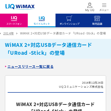
スマートフォン
モバイルネット
オンラインショップ
販売店舗
my UQ WiMAX
UQ mobile
UQ mobile
2014年
WiMAX 2+対応USBデータ通信カード「URoad -Stick」の登場
UQ WiMAX ご契約の方
オンラインショップ
販売店舗
WiMAX 2+対応USBデータ通信カード
My UQ mobile
UQ WiMAX
UQ WiMAX
「URoad -Stick」の登場
UQ mobile ご契約の方
オンラインショップ
販売店舗
UQ mobile
ニュースリリース一覧に戻る
データチャージサイト
2014年12月24日
UQコミュニケーションズ株式会社
WiMAX 2+対応USBデータ通信カード