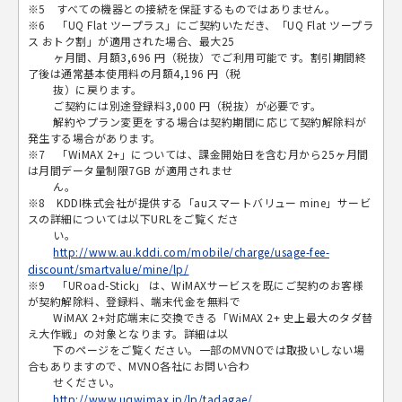
※5 すべての機器との接続を保証するものではありません。
※6 「UQ Flat ツープラス」にご契約いただき、「UQ Flat ツープラ
ス おトク割」が適用された場合、最大25
ヶ月間、月額3,696 円（税抜）でご利用可能です。割引期間終
了後は通常基本使用料の月額4,196 円（税
抜）に戻ります。
ご契約には別途登録料3,000 円（税抜）が必要です。
解約やプラン変更をする場合は契約期間に応じて契約解除料が
発生する場合があります。
※7 「WiMAX 2+」については、課金開始日を含む月から25ヶ月間
は月間データ量制限7GB が適用されませ
ん。
※8 KDDI株式会社が提供する「auスマートバリュー mine」サービ
スの詳細については以下URLをご覧くださ
い。
http://www.au.kddi.com/mobile/charge/usage-fee-
discount/smartvalue/mine/lp/
※9 「URoad-Stick」 は、WiMAXサービスを既にご契約のお客様
が契約解除料、登録料、端末代金を無料で
WiMAX 2+対応端末に交換できる「WiMAX 2+ 史上最大のタダ替
え大作戦」の対象となります。詳細は以
下のページをご覧ください。一部のMVNOでは取扱いしない場
合もありますので、MVNO各社にお問い合わ
せください。
http://www.uqwimax.jp/lp/tadagae/