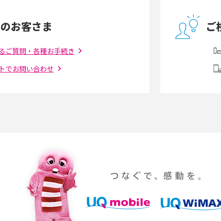
の違いを解説
足りない時の対処法を紹介
中のお客さま
ご
う違う？接続方法や注
Wi-Fiを自宅に設置する方法は？必要なことや
ポイントも紹介
るご質問・各種お手続き
トでお問い合わせ
ダウンロードとの違
6Gとはどんな通信技術？Beyond 5Gや実用化
を解説
課題などを解説
らない原因は？すぐに
UQ WiMAXの評判は？特徴やメリット・デメリ
ットを口コミと併せて紹介
YouTubeの音が出ない原因とは？スマホ
通信速度は？快適に
（iPhone・Android）とパソコンの対処法を
説
パソコンやスマホで確
テレワークに必要なもの4選！充実させるため