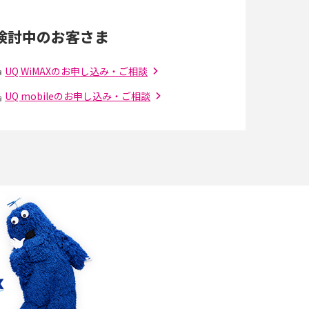
点、規格の種類も解説
検討中のお客さま
光ファイバーとは？仕組みやメリット・デメリ
ットを初心者向けにわかりやすく解説
UQ WiMAXのお申し込み・ご相談
UQ mobileのお申し込み・ご相談
の
引っ越し費用の相場は？ひとり暮らしや家族の
場合の目安や費用を抑える方法を解説
アップロードが遅い原因とは？起こり得る問題
と解決方法を解説
5Gの「ミリ波」ってどんな電波？Sub6との違
解
い・利用の注意点を解説
リモートワークの環境を整える3つのポイン