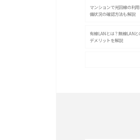
マンションで光回線の利用
備状況の確認方法も解説
有線LANとは？無線LAN
デメリットを解説
ポケット型Wi-Fiをレン
は？選び方や向いている方
ポケット型Wi-Fiとは？
ト・デメリットを解説
無制限で利用できるポケット
方や通信費を抑える方法も
ONU（光回線終端装置）