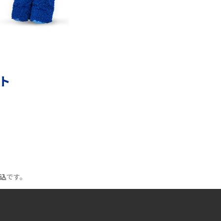
ト！おススメのアイテムも紹介
YouTubeが重い・遅い・止まるのはなぜ？原因
と9つの対処法を解説
ント
Wi-Fiの認証エラーとは？認証できない主な原
因と7つの対処方を紹介
Wi-Fiルーターを再起動する2つの方法！メリッ
トや注意点なども解説
Wi-FiをPPPoE接続する方法は？IPoE接続との
違いや注意点をわかりやすく解説
込
です。
Wi-FiはQRコードで接続できる！メリットや作
成方法などを解説