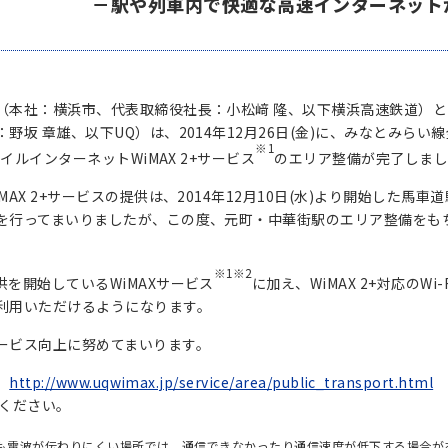
－駅や列車内で快適な高速インターネット
（本社：横浜市、代表取締役社長：小松﨑 隆、以下横浜高速鉄道）と
野坂 章雄、以下UQ）は、2014年12月26日(金)に、みなとみら
※1
バイルインターネットWiMAX 2+サービス
のエリア整備が完了しまし
MAX 2+サービスの提供は、2014年12月10日(水)より開始した
を行ってまいりましたが、この度、元町・中華街駅のエリア整備をもちま
※1※2
を開始しているWiMAXサービス
に加え、WiMAX 2+対応の
利用いただけるようになります。
ービス向上に努めてまいります。
ラ
http://www.uqwimax.jp/service/area/public_transport.html
ください。
も電波が伝わりにくい場所では、通信できなかったり通信速度が低下する場合が