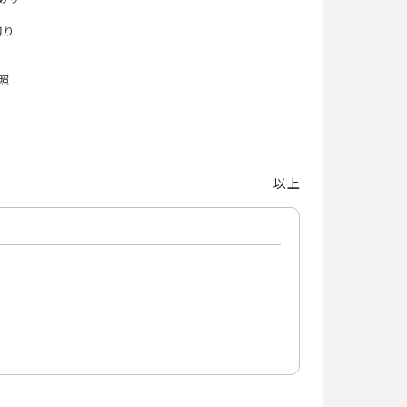
切り
照
以上