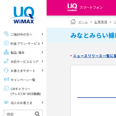
スマートフォン
my UQ WiMAX
ホーム
企業情報
UQ WiMAX ご契約の方
みなとみらい線
ご検討中の方へ
My UQ mobile
料金プラン･サービス
UQ mobile ご契約の方
製品･端末
UQ mobile
ニュースリリース一覧に
データチャージサイト
対応サービスエリア
お客さまサポート
キャンペーン一覧
CMギャラリー
(テレビCM･WEB動画)
法人のお客さま