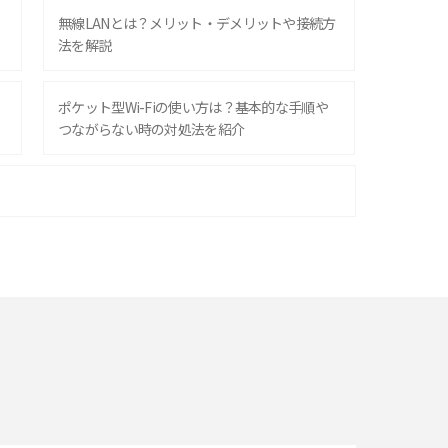
無線LANとは？メリット・デメリットや接続方
法を解説
ポケット型Wi-Fiの使い方は？基本的な手順や
つながらない時の対処法を紹介
ポケット型Wi-Fiはクレカなしでも利用でき
る？口座振替の方法や注意点も解説
ポケット型Wi-Fiを月額なしで利用できるのは
なぜ？メリット・デメリットも紹介
即日受け取りできるポケット型Wi-Fiはある？
すぐに使うための方法や注意点も解説
Wi-Fi 6とは？Wi-Fi 5との違いやメリットと注意