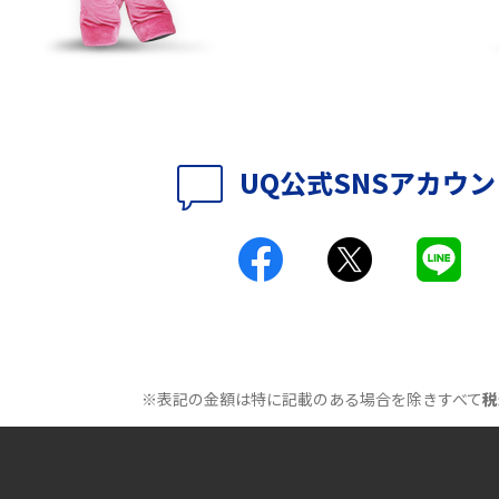
のアイテムや継続のポイントも解説
時に考えられる原因9つ
LINEで動画が送れない7つの原因と対処法を紹
介！長さ・容量についても解説
UQ公式SNSアカウ
時に考えられる10の原
UQ WiMAXがつながらないのはなぜ？12個の原
因と対処法、改善されない時の手段を解説
付きアクセス）とは？
Wi-Fiの速度を上げる方法13選！遅い原因と対
処法を紹介
原因は？自宅でできる
Wi-Fiのバンドステアリング機能とは？メリッ
トやデメリット、接続方法を解説
※表記の金額は特に記載のある場合を除きすべて
税
とは？うまくいかない
Wi-Fi接続が簡単にできるWPSボタンとは？接
続手順や利用シーンを紹介