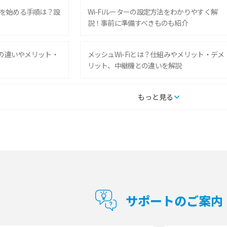
を始める手順は？設
Wi-Fiルーターの設定方法をわかりやすく解
説！事前に準備すべきものも紹介
との違いやメリット・
メッシュWi-Fiとは？仕組みやメリット・デメ
リット、中継機との違いを解説
タルするメリットと
持ち運びできるポケット型Wi-Fiのおススメの
もっと見る
の特徴も紹介
選び方は？メリット・デメリットも紹介
通信の仕組みやメリッ
工事不要！置くだけWi-Fiの特徴は？メリッ
ト・デメリットや選び方を解説
型Wi-Fiは？選び
ポケット型Wi-Fi（モバイルWi-Fi）とは？おス
紹介
スメする方の特徴や選び方を解説
サポートのご案内
とは？モデム・ルータ
ギガバイト（GB）とは？1GBの目安やギガが