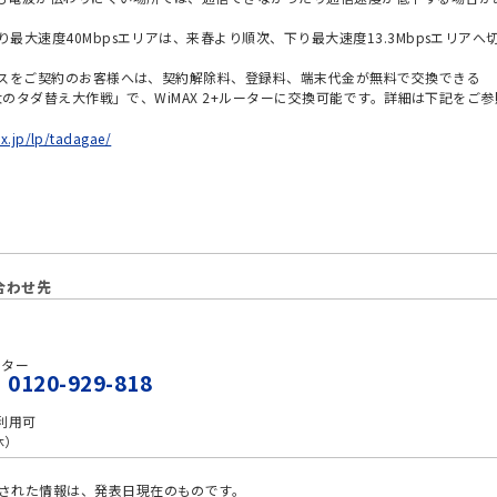
下り最大速度40Mbpsエリアは、来春より順次、下り最大速度13.3Mbpsエリアへ
スをご契約のお客様へは、契約解除料、登録料、端末代金が無料で交換できる
大のタダ替え大作戦」で、WiMAX 2+ルーターに交換可能です。詳細は下記をご参
.jp/lp/tadagae/
合わせ先
ンター
20-929-818
利用可
無休）
された情報は、発表日現在のものです。