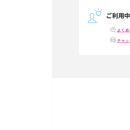
ー・ホームゲートウェイと
ご利用
テザリングはWi-Fiとど
意点を解説！
よくあ
チャッ
ストリーミング再生とは？
いやメリット・デメリット
スマホがWi-Fiにつなが
試せる対処法も紹介！
ネットフリックスに適した
視聴するための方法も解説
IPv6の接続確認方法は？