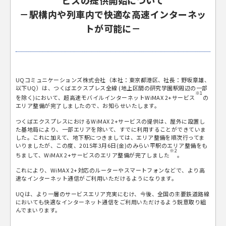
ビスの提供開始について
－駅構内や列車内で快適な高速インターネッ
トが可能に－
UQコミュニケーションズ株式会社（本社：東京都港区、社長：野坂章雄、
以下UQ）は、つくばエクスプレス全線 (地上区間の研究学園駅周辺の一部
※1
を除く)において、超高速モバイルインターネットWiMAX 2+サービス
の
エリア整備が完了しましたので、お知らせいたします。
つくばエクスプレスにおけるWiMAX 2+サービスの提供は、屋外に設置し
た基地局により、一部エリアを除いて、すでに利用することができていま
した。これに加えて、地下駅につきましては、エリア整備を順次行ってま
いりましたが、この度、2015年3月6日(金)のみらい平駅のエリア整備をも
※2
ちまして、WiMAX 2+サービスのエリア整備が完了しました
。
これにより、WiMAX 2+対応のルーターやスマートフォンなどで、より高
速なインターネット通信がご利用いただけるようになります。
UQは、より一層のサービスエリア充実にむけ、今後、全国の主要鉄道路線
においても快適なインターネット通信をご利用いただけるよう鋭意取り組
んでまいります。