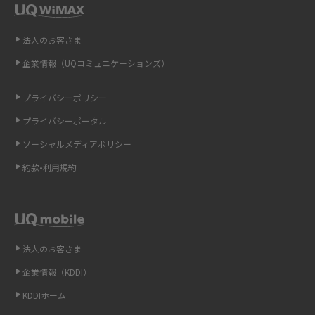
即日受け取りできるポケット型Wi-Fiはある？すぐに使うための方法や注意
法人のお客さま
点も解説
企業情報（UQコミュニケーションズ）
ONU（光回線終端装置）とは？モデム・ルーター・ホームゲートウェイと
の違いを解説
プライバシーポリシー
プライバシーポータル
ギガバイト（GB）とは？1GBの目安やギガが足りない時の対処法を紹介
ソーシャルメディアポリシー
Wi-Fi 6とは？Wi-Fi 5との違いやメリットと注意点、規格の種類も解説
約款•利用規約
テザリングはWi-Fiとどう違う？接続方法や注意点を解説！
Wi-Fiを自宅に設置する方法は？必要なことやポイントも紹介
法人のお客さま
光ファイバーとは？仕組みやメリット・デメリットを初心者向けにわかり
企業情報（KDDI）
やすく解説
KDDIホーム