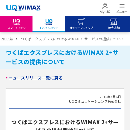
スマートフォン
モバイルネット
オンラインショップ
販売店舗
my UQ WiMAX
UQ mobile
UQ mobile
2015年
つくばエクスプレスにおけるWiMAX 2+サービスの提供について
UQ WiMAX ご契約の方
オンラインショップ
販売店舗
つくばエクスプレスにおけるWiMAX 2+サ
My UQ mobile
UQ WiMAX
UQ WiMAX
ービスの提供について
UQ mobile ご契約の方
オンラインショップ
販売店舗
UQ mobile
ニュースリリース一覧に戻る
データチャージサイト
2015年3月6日
UQコミュニケーションズ株式会社
つくばエクスプレスにおけるWiMAX 2+サー