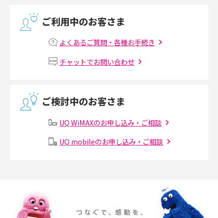
光回線の速度の目安は？測定方法や遅い時の対策方法も紹介
ご利用中のお客さま
マンションで光回線の利用を始める手順は？設備状況の確認方法も解説
よくあるご質問・各種お手続き
Wi-Fiルーターの設定方法をわかりやすく解説！事前に準備すべきものも紹
チャットでお問い合わせ
介
無線LANとは？メリット・デメリットや接続方法を解説
ご検討中のお客さま
有線LANとは？無線LANとの違いやメリット・デメリットを解説
UQ WiMAXのお申し込み・ご相談
メッシュWi-Fiとは？仕組みやメリット・デメリット、中継機との違いを解
UQ mobileのお申し込み・ご相談
説
ポケット型Wi-Fiの使い方は？基本的な手順やつながらない時の対処法を紹
介
ポケット型Wi-Fiをレンタルするメリットとは？選び方や向いている方の特
徴も紹介