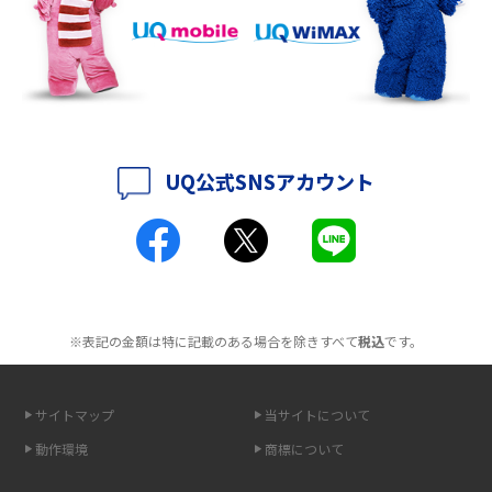
持ち運びできるポケット型Wi-Fiのおススメの選び方は？メリット・デメリ
ットも紹介
ポケット型Wi-Fiはクレカなしでも利用できる？口座振替の方法や注意点も
解説
UQ公式SNSアカウント
ポケット型Wi-Fiとは？通信の仕組みやメリット・デメリットを解説
工事不要！置くだけWi-Fiの特徴は？メリット・デメリットや選び方を解説
ポケット型Wi-Fiを月額なしで利用できるのはなぜ？メリット・デメリット
も紹介
※表記の金額は特に記載のある場合を除きすべて
税込
です。
無制限で利用できるポケット型Wi-Fiは？選び方や通信費を抑える方法も紹
介
サイトマップ
当サイトについて
動作環境
商標について
ポケット型Wi-Fi（モバイルWi-Fi）とは？おススメする方の特徴や選び方を
解説