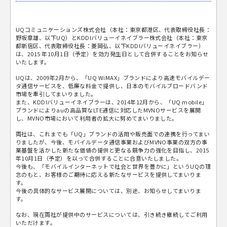
UQコミュニケーションズ株式会社（本社：東京都港区、代表取締役社長：
野坂章雄、以下UQ）とKDDIバリューイネイブラー株式会社（本社：東京
都新宿区、代表取締役社長：菱岡弘、以下KDDIバリューイネイブラー）
は、2015 年10月1日（予定）を効力発生日として合併することをお知らせ
いたします。
UQは、2009年2月から、「UQ WiMAX」ブランドにより高速モバイルデー
タ通信サービスを、低廉な料金で提供し、日本のモバイルブロードバンド
市場を牽引してまいりました。
また、KDDIバリューイネイブラーは、2014年12月から、「UQ mobile」
ブランドによりauの高品質なLTE通信に対応したMVNOサービスを展開
し、MVNO市場において利用者の拡大に努めてまいりました。
両社は、これまでも「UQ」ブランドの活用や販売面での連携を行ってまい
りましたが、今後、モバイルデータ通信事業およびMVNO事業の双方の事
業基盤を活かした新たな価値の提供と更なる競争力の強化を目指し、2015
年10月1日（予定）を以って合併することに合意いたしました。
今後も、「モバイルインターネットで社会と世界を豊かに」というUQの理
念のもと、お客様のご期待に応える新たなサービスを提供してまいりま
す。
今後の具体的なサービス展開については、別途、お知らせしてまいりま
す。
なお、現在両社が提供中のサービスについては、引き続き継続してご利用
いただけます。