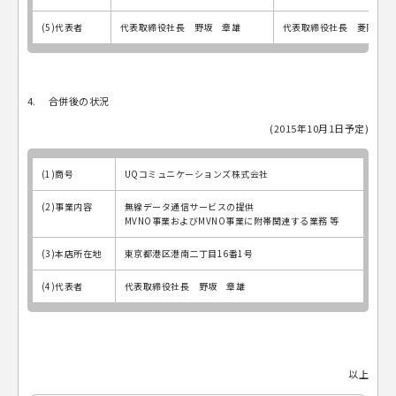
(5)代表者
代表取締役社長 野坂 章雄
代表取締役社長 菱岡 弘
4. 合併後の状況
(2015年10月1日予定)
(1)商号
UQコミュニケーションズ株式会社
(2)事業内容
無線データ通信サービスの提供
MVNO事業およびMVNO事業に附帯関連する業務 等
(3)本店所在地
東京都港区港南二丁目16番1号
(4)代表者
代表取締役社長 野坂 章雄
以上