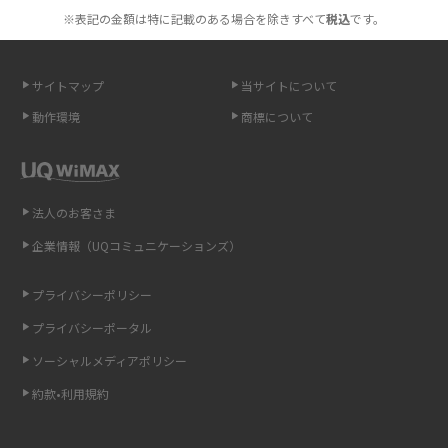
も紹介
※表記の金額は特に記載のある場合を除きすべて
税込
です。
無制限で利用できるポケット型Wi-Fiは？選び方や通信費を抑える方法も紹
介
サイトマップ
当サイトについて
動作環境
商標について
ポケット型Wi-Fi（モバイルWi-Fi）とは？おススメする方の特徴や選び方を
解説
即日受け取りできるポケット型Wi-Fiはある？すぐに使うための方法や注意
法人のお客さま
点も解説
企業情報（UQコミュニケーションズ）
ONU（光回線終端装置）とは？モデム・ルーター・ホームゲートウェイと
の違いを解説
プライバシーポリシー
プライバシーポータル
ギガバイト（GB）とは？1GBの目安やギガが足りない時の対処法を紹介
ソーシャルメディアポリシー
Wi-Fi 6とは？Wi-Fi 5との違いやメリットと注意点、規格の種類も解説
約款•利用規約
テザリングはWi-Fiとどう違う？接続方法や注意点を解説！