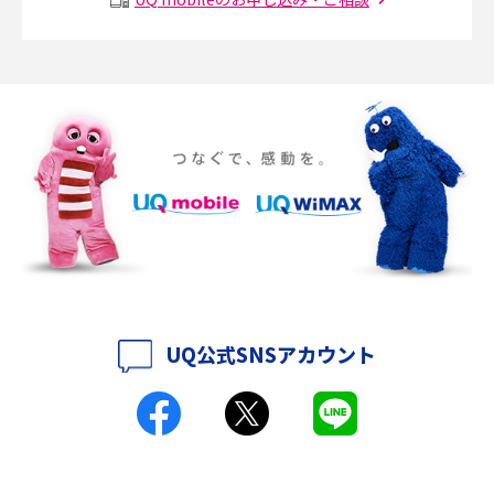
説
ポケット型Wi-Fiの使い方は？基本的な手順やつながらない時の対処法を紹
介
ポケット型Wi-Fiをレンタルするメリットとは？選び方や向いている方の特
徴も紹介
持ち運びできるポケット型Wi-Fiのおススメの選び方は？メリット・デメリ
ットも紹介
ポケット型Wi-Fiはクレカなしでも利用できる？口座振替の方法や注意点も
解説
UQ公式SNSアカウント
ポケット型Wi-Fiとは？通信の仕組みやメリット・デメリットを解説
工事不要！置くだけWi-Fiの特徴は？メリット・デメリットや選び方を解説
ポケット型Wi-Fiを月額なしで利用できるのはなぜ？メリット・デメリット