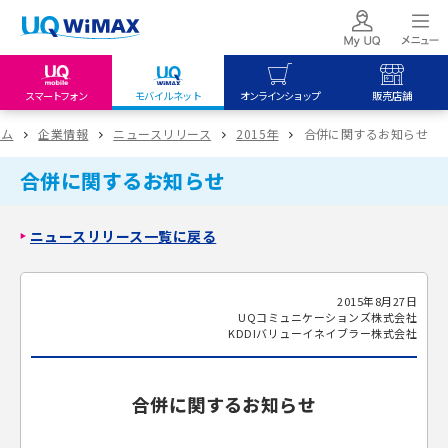
スマートフォン
モバイルネット
オンラインショップ
販売店舗
my UQ WiMAX
UQ mobile
UQ mobile
ーム
企業情報
ニュースリリース
2015年
合併に関するお知らせ
UQ WiMAX ご契約の方
オンラインショップ
販売店舗
合併に関するお知らせ
My UQ mobile
UQ WiMAX
UQ WiMAX
UQ mobile ご契約の方
オンラインショップ
販売店舗
ニュースリリース一覧に戻る
UQ mobile
データチャージサイト
2015年8月27日
UQコミュニケーションズ株式会社
KDDIバリューイネイブラー株式会社
合併に関するお知らせ