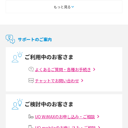
スマートテレビとは？特徴や選び方、使い方をわかりやすく解説
もっと見る
Chromecast（クロームキャスト）とは？接続方法や基本的な使い方を解説
マンションで使えるWi-Fiは？種類ごとの特徴や選び方を紹介
サポートのご案内
光回線の速度の目安は？測定方法や遅い時の対策方法も紹介
ご利用中のお客さま
マンションで光回線の利用を始める手順は？設備状況の確認方法も解説
よくあるご質問・各種お手続き
Wi-Fiルーターの設定方法をわかりやすく解説！事前に準備すべきものも紹
チャットでお問い合わせ
介
無線LANとは？メリット・デメリットや接続方法を解説
ご検討中のお客さま
有線LANとは？無線LANとの違いやメリット・デメリットを解説
UQ WiMAXのお申し込み・ご相談
メッシュWi-Fiとは？仕組みやメリット・デメリット、中継機との違いを解
UQ mobileのお申し込み・ご相談