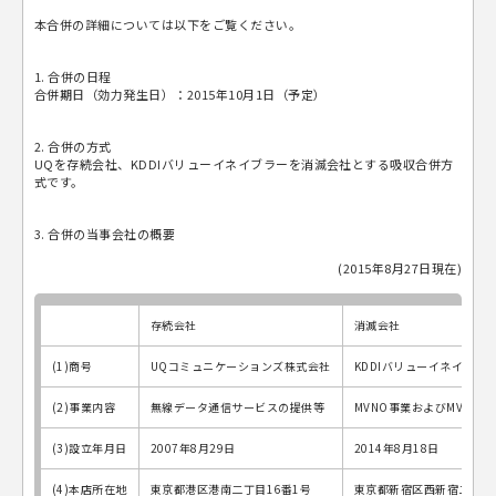
本合併の詳細については以下をご覧ください。
1. 合併の日程
合併期日（効力発生日）：2015年10月1日（予定）
2. 合併の方式
UQを存続会社、KDDIバリューイネイブラーを消滅会社とする吸収合併方
式です。
3. 合併の当事会社の概要
(2015年8月27日現在)
存続会社
消滅会社
(1)商号
UQコミュニケーションズ株式会社
KDDIバリューイネイブラ
(2)事業内容
無線データ通信サービスの提供等
MVNO事業およびMVNO
(3)設立年月日
2007年8月29日
2014年8月18日
(4)本店所在地
東京都港区港南二丁目16番1号
東京都新宿区西新宿二丁目