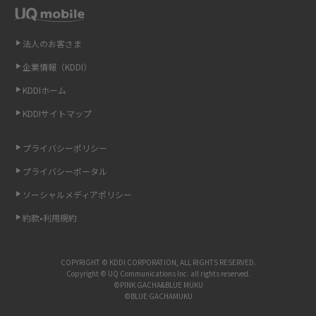
Wi-Fiを自宅に設置する方法は？必要なことやポイントも紹介
法人のお客さま
光ファイバーとは？仕組みやメリット・デメリットを初心者向けにわかり
企業情報（KDDI）
やすく解説
KDDIホーム
ストリーミング再生とは？ダウンロードとの違いやメリット・デメリット
KDDIサイトマップ
を解説
プライバシーポリシー
6Gとはどんな通信技術？Beyond 5Gや実用化の課題などを解説
プライバシーポータル
ソーシャルメディアポリシー
引っ越し費用の相場は？ひとり暮らしや家族の場合の目安や費用を抑える
方法を解説
約款•利用規約
スマホがWi-Fiにつながらない原因は？すぐに試せる対処法も紹介！
COPYRIGHT © KDDI CORPORATION, ALL RIGHTS RESERVED.
Copyright © UQ Communications Inc. all rights reserved.
UQ WiMAXの評判は？特徴やメリット・デメリットを口コミと併せて紹介
©PINK GACHA&BLUE MUKU
©BLUE GACHAMUKU
アップロードが遅い原因とは？起こり得る問題と解決方法を解説