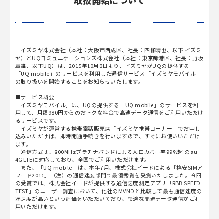
取扱開始について
イズミヤ株式会社（本社：大阪市西成区、社長：四條晴也、以下 イズミ
ヤ）とUQコミュニケーションズ株式会社（本社：東京都港区、社長：野坂
章雄、以下UQ）は、2015年10月8日より、イズミヤがUQの提供する
「UQ mobile」のサービスを利用した通信サービス「イズミヤモバイル」
の取り扱いを開始することをお知らせいたします。
■サービス概要
「イズミヤモバイル」は、UQの提供する「UQ mobile」のサービスを利
用して、月額980円からのおトクな料金で高速データ通信をご利用いただけ
るサービスです。
イズミヤが運営する携帯電話販売店「イズミヤ携帯コーナー」でお申し
込みいただけば、即時開通手続きを行いますので、すぐにお使いいただけ
ます。
通信方式は、800MHzプラチナバンドによる人口カバー率99%超 のau
4G LTEに対応しており、全国でご利用いただけます。
また、「UQ mobile」は、本年7月、株式会社イードによる「格安SIMア
ワード2015」（注）の通信速度部門で最優秀賞を受賞いたしました。今回
の受賞では、株式会社イードが提供する通信速度測定アプリ「RBB SPEED
TEST」のユーザー調査において、他社のMVNOと比較して最も通信速度の
満足度が高いという評価をいただいており、快適な高速データ通信がご利
用いただけます。