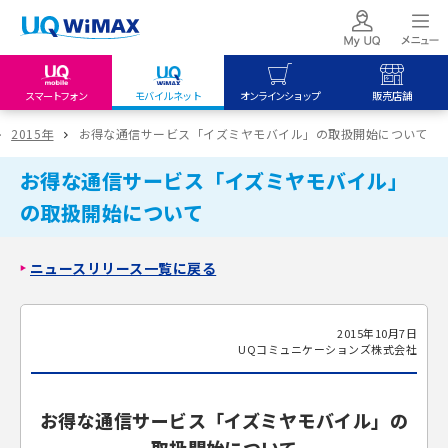
スマートフォン
モバイルネット
オンラインショップ
販売店舗
my UQ WiMAX
UQ mobile
UQ mobile
2015年
お得な通信サービス「イズミヤモバイル」の取扱開始について
UQ WiMAX ご契約の方
オンラインショップ
販売店舗
お得な通信サービス「イズミヤモバイル」
My UQ mobile
UQ WiMAX
UQ WiMAX
の取扱開始について
UQ mobile ご契約の方
オンラインショップ
販売店舗
UQ mobile
ニュースリリース一覧に戻る
データチャージサイト
2015年10月7日
UQコミュニケーションズ株式会社
お得な通信サービス「イズミヤモバイル」の