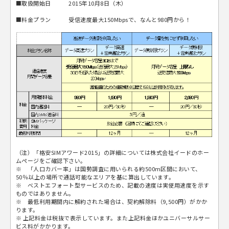
■取扱開始日 2015年10月8日（木）
■料金プラン 受信速度最大150Mbpsで、なんと980円から！
（注）「格安SIMアワード2015」の詳細については株式会社イードのホー
ムページをご確認下さい。
※ 「人口カバー率」は国勢調査に用いられる約500m区間において、
50％以上の場所で通話可能なエリアを基に算出しています。
※ ベストエフォート型サービスのため、記載の速度は実使用速度を示す
ものではありません。
※ 最低利用期間内に解約された場合は、契約解除料（9,500円）がかか
ります。
※ 上記料金は税抜で表示しています。また上記料金ほかユニバーサルサー
ビス料がかかります。