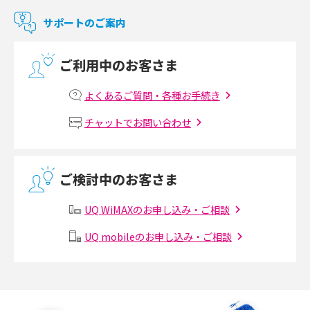
マンションで使えるWi-Fiは？種類ごとの特徴や選び方を紹介
サポートのご案内
光回線の速度の目安は？測定方法や遅い時の対策方法も紹介
ご利用中のお客さま
マンションで光回線の利用を始める手順は？設備状況の確認方法も解説
よくあるご質問・各種お手続き
Wi-Fiルーターの設定方法をわかりやすく解説！事前に準備すべきものも紹
チャットでお問い合わせ
介
無線LANとは？メリット・デメリットや接続方法を解説
ご検討中のお客さま
有線LANとは？無線LANとの違いやメリット・デメリットを解説
UQ WiMAXのお申し込み・ご相談
メッシュWi-Fiとは？仕組みやメリット・デメリット、中継機との違いを解
UQ mobileのお申し込み・ご相談
説
ポケット型Wi-Fiの使い方は？基本的な手順やつながらない時の対処法を紹
介