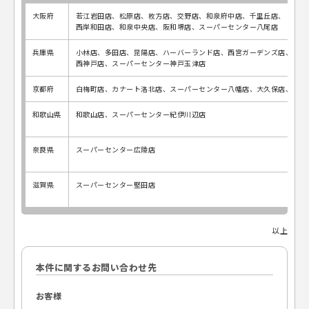
大阪府
若江岩田店、松原店、枚方店、交野店、和泉府中店、千里丘店、
西岸和田店、和泉中央店、阪和堺店、スーパーセンター八尾店
兵庫県
小林店、多田店、昆陽店、ハーバーランド店、西宮ガーデンズ店、
西神戸店、スーパーセンター神戸玉津店
京都府
白梅町店、カナート洛北店、スーパーセンター八幡店、大久保店、長岡
和歌山県
和歌山店、スーパーセンター紀伊川辺店
奈良県
スーパーセンター広陵店
滋賀県
スーパーセンター堅田店
以上
本件に関するお問い合わせ先
お客様