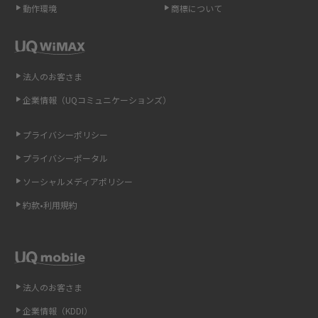
動作環境
商標について
ポケット型Wi-Fi（モバイルWi-Fi）とは？おススメする方の特徴や選び方を
解説
即日受け取りできるポケット型Wi-Fiはある？すぐに使うための方法や注意
法人のお客さま
点も解説
企業情報（UQコミュニケーションズ）
ONU（光回線終端装置）とは？モデム・ルーター・ホームゲートウェイと
の違いを解説
プライバシーポリシー
プライバシーポータル
ギガバイト（GB）とは？1GBの目安やギガが足りない時の対処法を紹介
ソーシャルメディアポリシー
Wi-Fi 6とは？Wi-Fi 5との違いやメリットと注意点、規格の種類も解説
約款•利用規約
テザリングはWi-Fiとどう違う？接続方法や注意点を解説！
Wi-Fiを自宅に設置する方法は？必要なことやポイントも紹介
法人のお客さま
光ファイバーとは？仕組みやメリット・デメリットを初心者向けにわかり
企業情報（KDDI）