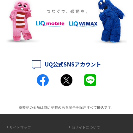
ポケット型Wi-Fiをレンタルするメリットとは？選び方や向いている方の特
徴も紹介
持ち運びできるポケット型Wi-Fiのおススメの選び方は？メリット・デメリ
ットも紹介
ポケット型Wi-Fiはクレカなしでも利用できる？口座振替の方法や注意点も
解説
UQ公式SNSアカウント
ポケット型Wi-Fiとは？通信の仕組みやメリット・デメリットを解説
工事不要！置くだけWi-Fiの特徴は？メリット・デメリットや選び方を解説
ポケット型Wi-Fiを月額なしで利用できるのはなぜ？メリット・デメリット
も紹介
※表記の金額は特に記載のある場合を除きすべて
税込
です。
無制限で利用できるポケット型Wi-Fiは？選び方や通信費を抑える方法も紹
介
サイトマップ
当サイトについて