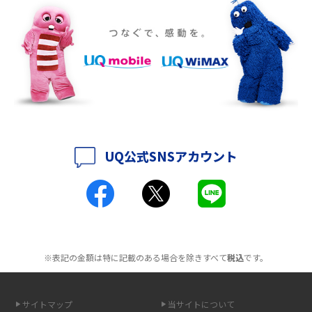
ポケット型Wi-Fiをレンタルするメリットとは？選び方や向いている方の特
徴も紹介
持ち運びできるポケット型Wi-Fiのおススメの選び方は？メリット・デメリ
ットも紹介
ポケット型Wi-Fiはクレカなしでも利用できる？口座振替の方法や注意点も
解説
UQ公式SNSアカウント
ポケット型Wi-Fiとは？通信の仕組みやメリット・デメリットを解説
工事不要！置くだけWi-Fiの特徴は？メリット・デメリットや選び方を解説
ポケット型Wi-Fiを月額なしで利用できるのはなぜ？メリット・デメリット
も紹介
※表記の金額は特に記載のある場合を除きすべて
税込
です。
無制限で利用できるポケット型Wi-Fiは？選び方や通信費を抑える方法も紹
介
サイトマップ
当サイトについて