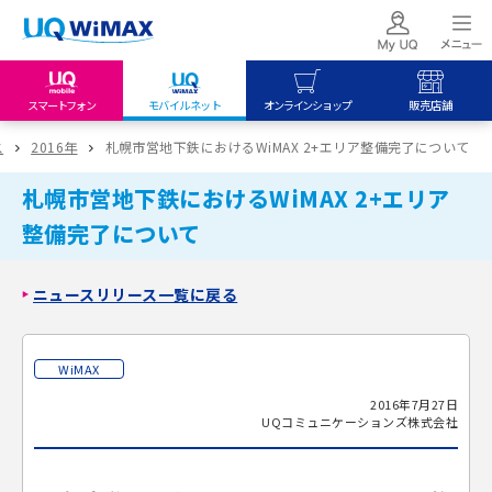
スマートフォン
モバイルネット
オンラインショップ
販売店舗
my UQ WiMAX
UQ mobile
UQ mobile
ス
2016年
札幌市営地下鉄におけるWiMAX 2+エリア整備完了について
UQ WiMAX ご契約の方
オンラインショップ
販売店舗
札幌市営地下鉄におけるWiMAX 2+エリア
My UQ mobile
UQ WiMAX
UQ WiMAX
整備完了について
UQ mobile ご契約の方
オンラインショップ
販売店舗
UQ mobile
ニュースリリース一覧に戻る
データチャージサイト
WiMAX
2016年7月27日
UQコミュニケーションズ株式会社