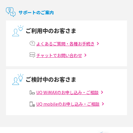
マンションで使えるWi-Fiは？種類ごとの特徴や選び方を紹介
サポートのご案内
光回線の速度の目安は？測定方法や遅い時の対策方法も紹介
ご利用中のお客さま
マンションで光回線の利用を始める手順は？設備状況の確認方法も解説
よくあるご質問・各種お手続き
Wi-Fiルーターの設定方法をわかりやすく解説！事前に準備すべきものも紹
チャットでお問い合わせ
介
無線LANとは？メリット・デメリットや接続方法を解説
ご検討中のお客さま
有線LANとは？無線LANとの違いやメリット・デメリットを解説
UQ WiMAXのお申し込み・ご相談
メッシュWi-Fiとは？仕組みやメリット・デメリット、中継機との違いを解
UQ mobileのお申し込み・ご相談
説
ポケット型Wi-Fiの使い方は？基本的な手順やつながらない時の対処法を紹
介