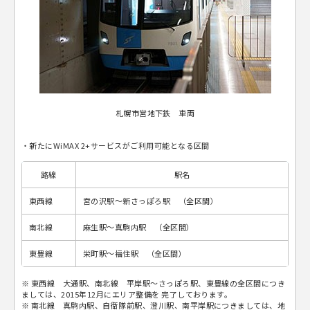
札幌市営地下鉄 車両
・新たにWiMAX 2+サービスがご利用可能となる区間
路線
駅名
東西線
宮の沢駅～新さっぽろ駅 （全区間）
南北線
麻生駅～真駒内駅 （全区間）
東豊線
栄町駅～福住駅 （全区間）
※ 東西線 大通駅、南北線 平岸駅～さっぽろ駅、東豊線の全区間につき
ましては、2015年12月にエリア整備を 完了しております。
※ 南北線 真駒内駅、自衛隊前駅、澄川駅、南平岸駅につきましては、地