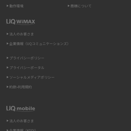
動作環境
商標について
ポケット型Wi-Fi（モバイルWi-Fi）とは？おススメする方の特徴や選び方を
解説
即日受け取りできるポケット型Wi-Fiはある？すぐに使うための方法や注意
法人のお客さま
点も解説
企業情報（UQコミュニケーションズ）
ONU（光回線終端装置）とは？モデム・ルーター・ホームゲートウェイと
の違いを解説
プライバシーポリシー
プライバシーポータル
ギガバイト（GB）とは？1GBの目安やギガが足りない時の対処法を紹介
ソーシャルメディアポリシー
Wi-Fi 6とは？Wi-Fi 5との違いやメリットと注意点、規格の種類も解説
約款•利用規約
テザリングはWi-Fiとどう違う？接続方法や注意点を解説！
Wi-Fiを自宅に設置する方法は？必要なことやポイントも紹介
法人のお客さま
光ファイバーとは？仕組みやメリット・デメリットを初心者向けにわかり
企業情報（KDDI）