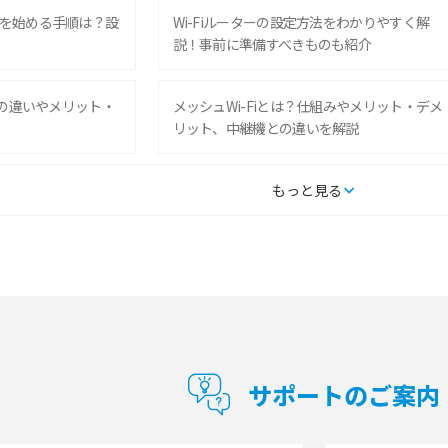
を始める手順は？設
Wi-Fiルーターの設定方法をわかりやすく解
説！事前に準備すべきものも紹介
との違いやメリット・
メッシュWi-Fiとは？仕組みやメリット・デメ
リット、中継機との違いを解説
タルするメリットと
持ち運びできるポケット型Wi-Fiのおススメの
もっと見る
の特徴も紹介
選び方は？メリット・デメリットも紹介
通信の仕組みやメリッ
工事不要！置くだけWi-Fiの特徴は？メリッ
ト・デメリットや選び方を解説
型Wi-Fiは？選び
ポケット型Wi-Fi（モバイルWi-Fi）とは？おス
紹介
スメする方の特徴や選び方を解説
サポートのご案内
とは？モデム・ルータ
ギガバイト（GB）とは？1GBの目安やギガが