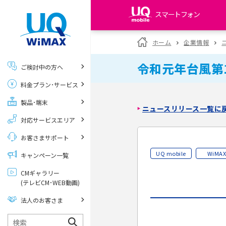
スマートフォン
my UQ WiMAX
ホーム
企業情報
UQ WiMAX ご契約の方
令和元年台風第
ご検討中の方へ
My UQ mobile
料金プラン･サービス
UQ mobile ご契約の方
製品･端末
UQ mobile
ニュースリリース一覧に
データチャージサイト
対応サービスエリア
お客さまサポート
UQ mobile
WiMA
キャンペーン一覧
CMギャラリー
(テレビCM･WEB動画)
法人のお客さま