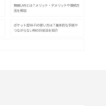
無線LANとは？メリット・デメリットや接続方
法を解説
ポケット型Wi-Fiの使い方は？基本的な手順や
つながらない時の対処法を紹介
ポケット型Wi-Fiはクレカなしでも利用でき
る？口座振替の方法や注意点も解説
ポケット型Wi-Fiを月額なしで利用できるのは
なぜ？メリット・デメリットも紹介
即日受け取りできるポケット型Wi-Fiはある？
すぐに使うための方法や注意点も解説
Wi-Fi 6とは？Wi-Fi 5との違いやメリットと注意