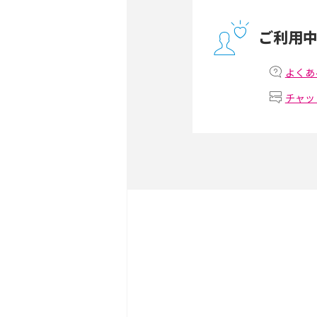
ー・ホームゲートウェイと
ご利用
テザリングはWi-Fiとど
意点を解説！
よくあ
チャッ
ストリーミング再生とは？
いやメリット・デメリット
スマホがWi-Fiにつなが
試せる対処法も紹介！
ネットフリックスに適した
視聴するための方法も解説
IPv6の接続確認方法は？