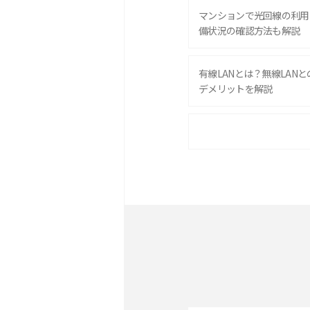
マンションで光回線の利用
備状況の確認方法も解説
有線LANとは？無線LAN
デメリットを解説
ポケット型Wi-Fiをレン
は？選び方や向いている方
ポケット型Wi-Fiとは？
ト・デメリットを解説
無制限で利用できるポケット
方や通信費を抑える方法も
ONU（光回線終端装置）