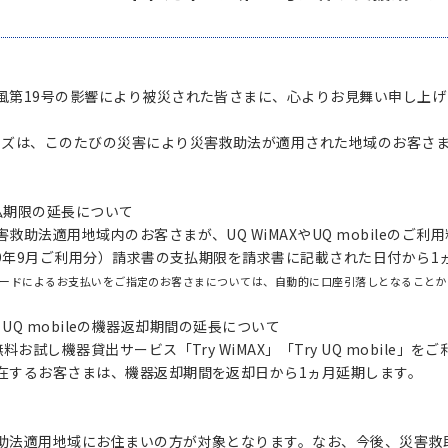
風第19号の影響により被災された皆さまに、心よりお見舞い申し上げ
ンズは、このたびの災害により災害救助法が適用された地域のお客さ
払期限の延長について
救助法適用地域内のお客さまが、UQ WiMAXやUQ mobileのご
19年9月ご利用分）請求書の支払期限を請求書に記載された日付から1
ードによるお支払いをご指定のお客さまについては、自動的に口座引落しとなることか
Try UQ mobileの機器返却期間の延長について
料お試し機器貸出サービス「Try WiMAX」「Try UQ mobil
在するお客さまは、機器返却期間を返却日から1ヵ月延期します。
助法適用地域にお住まいの方が対象となります。なお、今後、災害救