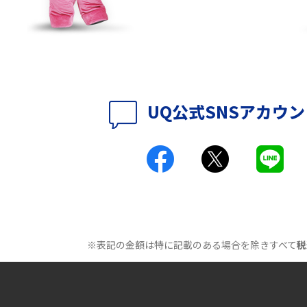
のアイテムや継続のポイントも解説
時に考えられる原因9つ
LINEで動画が送れない7つの原因と対処法を紹
介！長さ・容量についても解説
UQ公式SNSアカウ
時に考えられる10の原
UQ WiMAXがつながらないのはなぜ？12個の原
因と対処法、改善されない時の手段を解説
付きアクセス）とは？
Wi-Fiの速度を上げる方法13選！遅い原因と対
処法を紹介
原因は？自宅でできる
Wi-Fiのバンドステアリング機能とは？メリッ
トやデメリット、接続方法を解説
※表記の金額は特に記載のある場合を除きすべて
税
とは？うまくいかない
Wi-Fi接続が簡単にできるWPSボタンとは？接
続手順や利用シーンを紹介