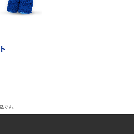
ト！おススメのアイテムも紹介
YouTubeが重い・遅い・止まるのはなぜ？原因
と9つの対処法を解説
ント
Wi-Fiの認証エラーとは？認証できない主な原
因と7つの対処方を紹介
Wi-Fiルーターを再起動する2つの方法！メリッ
トや注意点なども解説
Wi-FiをPPPoE接続する方法は？IPoE接続との
違いや注意点をわかりやすく解説
込
です。
Wi-FiはQRコードで接続できる！メリットや作
成方法などを解説