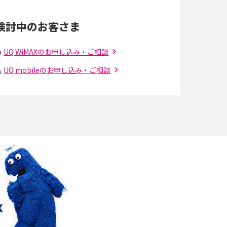
点、規格の種類も解説
検討中のお客さま
光ファイバーとは？仕組みやメリット・デメリ
ットを初心者向けにわかりやすく解説
UQ WiMAXのお申し込み・ご相談
UQ mobileのお申し込み・ご相談
の
引っ越し費用の相場は？ひとり暮らしや家族の
場合の目安や費用を抑える方法を解説
アップロードが遅い原因とは？起こり得る問題
と解決方法を解説
5Gの「ミリ波」ってどんな電波？Sub6との違
解
い・利用の注意点を解説
リモートワークの環境を整える3つのポイン