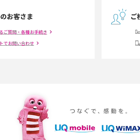
の違いを解説
足りない時の対処法を紹介
中のお客さま
ご
う違う？接続方法や注
Wi-Fiを自宅に設置する方法は？必要なことや
ポイントも紹介
るご質問・各種お手続き
トでお問い合わせ
ダウンロードとの違
6Gとはどんな通信技術？Beyond 5Gや実用化
を解説
課題などを解説
らない原因は？すぐに
UQ WiMAXの評判は？特徴やメリット・デメリ
ットを口コミと併せて紹介
YouTubeの音が出ない原因とは？スマホ
通信速度は？快適に
（iPhone・Android）とパソコンの対処法を
説
パソコンやスマホで確
テレワークに必要なもの4選！充実させるため