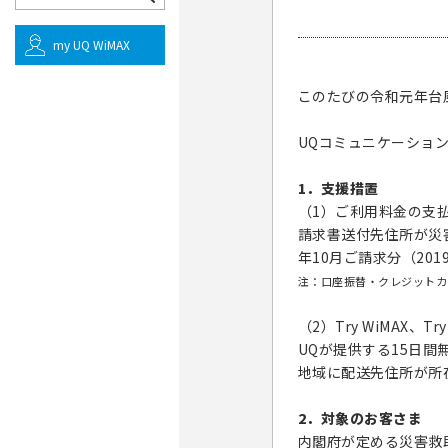
my UQ WiMAX
このたびの令和元年台
UQコミュニケーショ
1．支援措置
（1）ご利用料金の支
請求書送付先住所が災害
年10月ご請求分（20
注：口座振替・クレジットカ
（2）Try WiMAX、
UQが提供する15日間無
地域に配送先住所が所
2．対象のお客さま
内閣府が定める災害救