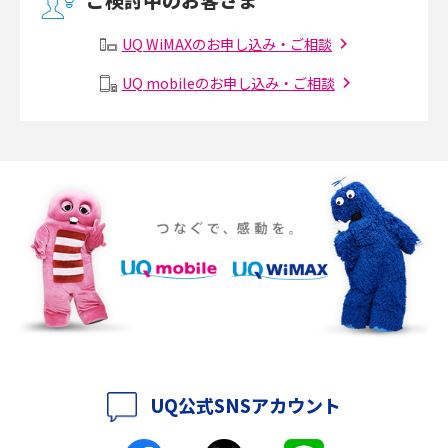
ご検討中のお客さま
有線LANとは？無線LANとの違いやメリット・デメリットを解説
UQ WiMAXのお申し込み・ご相談
メッシュWi-Fiとは？仕組みやメリット・デメリット、中継機との違いを解
UQ mobileのお申し込み・ご相談
説
ポケット型Wi-Fiの使い方は？基本的な手順やつながらない時の対処法を紹
介
ポケット型Wi-Fiをレンタルするメリットとは？選び方や向いている方の特
徴も紹介
持ち運びできるポケット型Wi-Fiのおススメの選び方は？メリット・デメリ
ットも紹介
ポケット型Wi-Fiはクレカなしでも利用できる？口座振替の方法や注意点も
解説
UQ公式SNSアカウント
ポケット型Wi-Fiとは？通信の仕組みやメリット・デメリットを解説