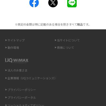
工事不要！置くだけWi-Fiの特徴は？メリット・デメリットや選び方を解説
ポケット型Wi-Fiを月額なしで利用できるのはなぜ？メリット・デメリット
も紹介
※表記の金額は特に記載のある場合を除きすべて
税込
です。
無制限で利用できるポケット型Wi-Fiは？選び方や通信費を抑える方法も紹
介
サイトマップ
当サイトについて
動作環境
商標について
ポケット型Wi-Fi（モバイルWi-Fi）とは？おススメする方の特徴や選び方を
解説
即日受け取りできるポケット型Wi-Fiはある？すぐに使うための方法や注意
法人のお客さま
点も解説
企業情報（UQコミュニケーションズ）
ONU（光回線終端装置）とは？モデム・ルーター・ホームゲートウェイと
の違いを解説
プライバシーポリシー
プライバシーポータル
ギガバイト（GB）とは？1GBの目安やギガが足りない時の対処法を紹介
ソーシャルメディアポリシー