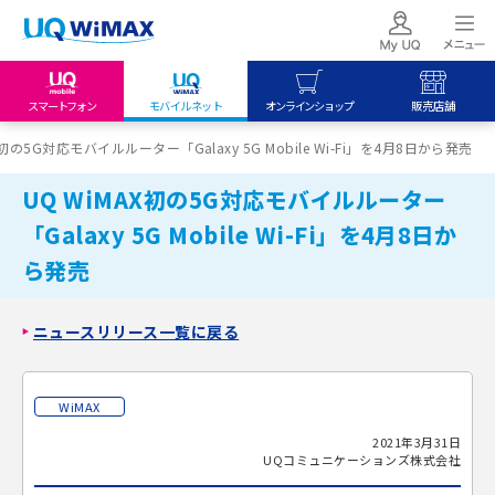
スマートフォン
モバイルネット
オンラインショップ
販売店舗
my UQ WiMAX
UQ mobile
UQ mobile
X初の5G対応モバイルルーター「Galaxy 5G Mobile Wi-Fi」を4月8日から発売
UQ WiMAX ご契約の方
オンラインショップ
販売店舗
UQ WiMAX初の5G対応モバイルルーター
My UQ mobile
UQ WiMAX
UQ WiMAX
「Galaxy 5G Mobile Wi-Fi」を4月8日か
UQ mobile ご契約の方
オンラインショップ
販売店舗
ら発売
UQ mobile
データチャージサイト
ニュースリリース一覧に戻る
WiMAX
2021年3月31日
UQコミュニケーションズ株式会社