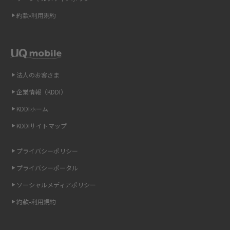
Wi-Fi 6とは？Wi-Fi 5との違いやメリットと注意点、規格の種類も解説
約款•利用規約
テザリングはWi-Fiとどう違う？接続方法や注意点を解説！
Wi-Fiを自宅に設置する方法は？必要なことやポイントも紹介
法人のお客さま
光ファイバーとは？仕組みやメリット・デメリットを初心者向けにわかり
企業情報（KDDI）
やすく解説
KDDIホーム
ストリーミング再生とは？ダウンロードとの違いやメリット・デメリット
KDDIサイトマップ
を解説
プライバシーポリシー
6Gとはどんな通信技術？Beyond 5Gや実用化の課題などを解説
プライバシーポータル
ソーシャルメディアポリシー
引っ越し費用の相場は？ひとり暮らしや家族の場合の目安や費用を抑える
方法を解説
約款•利用規約
スマホがWi-Fiにつながらない原因は？すぐに試せる対処法も紹介！