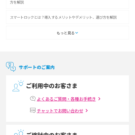
方を解説
スマートロックとは？導入するメリットやデメリット、選び方を解説
スマートテレビとは？特徴や選び方、使い方をわかりやすく解説
もっと見る
Chromecast（クロームキャスト）とは？接続方法や基本的な使い方を解説
マンションで使えるWi-Fiは？種類ごとの特徴や選び方を紹介
サポートのご案内
光回線の速度の目安は？測定方法や遅い時の対策方法も紹介
ご利用中のお客さま
マンションで光回線の利用を始める手順は？設備状況の確認方法も解説
よくあるご質問・各種お手続き
Wi-Fiルーターの設定方法をわかりやすく解説！事前に準備すべきものも紹
チャットでお問い合わせ
介
無線LANとは？メリット・デメリットや接続方法を解説