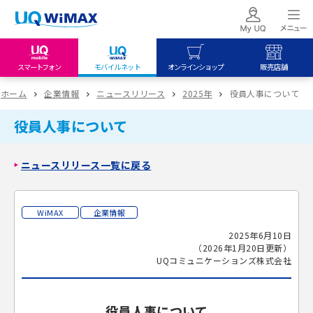
スマートフォン
モバイルネット
オンラインショップ
販売店舗
my UQ WiMAX
UQ mobile
UQ mobile
ホーム
企業情報
ニュースリリース
2025年
役員人事について
UQ WiMAX ご契約の方
オンラインショップ
販売店舗
役員人事について
My UQ mobile
UQ WiMAX
UQ WiMAX
UQ mobile ご契約の方
オンラインショップ
販売店舗
ニュースリリース一覧に戻る
UQ mobile
データチャージサイト
WiMAX
企業情報
2025年6月10日
（2026年1月20日更新）
UQコミュニケーションズ株式会社
役員人事について