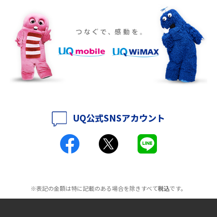
介
ポケット型Wi-Fiをレンタルするメリットとは？選び方や向いている方の特
徴も紹介
持ち運びできるポケット型Wi-Fiのおススメの選び方は？メリット・デメリ
ットも紹介
ポケット型Wi-Fiはクレカなしでも利用できる？口座振替の方法や注意点も
解説
UQ公式SNSアカウント
ポケット型Wi-Fiとは？通信の仕組みやメリット・デメリットを解説
工事不要！置くだけWi-Fiの特徴は？メリット・デメリットや選び方を解説
ポケット型Wi-Fiを月額なしで利用できるのはなぜ？メリット・デメリット
も紹介
※表記の金額は特に記載のある場合を除きすべて
税込
です。
無制限で利用できるポケット型Wi-Fiは？選び方や通信費を抑える方法も紹