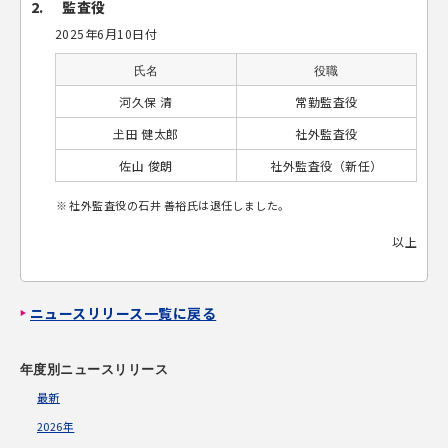
2.
監査役
2025年6月10日付
氏名
役職
河久保 清
常勤監査役
𡈽田 健太郎
社外監査役
佐山 俊朗
社外監査役（新任）
社外監査役の石井 善裕氏は退任しました。
以上
ニュースリリース一覧に戻る
年度別ニュースリリース
最新
2026年