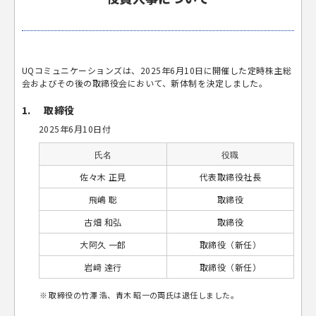
UQコミュニケーションズは、2025年6月10日に開催した定時株主総
会およびその後の取締役会において、新体制を決定しました。
1.
取締役
2025年6月10日付
氏名
役職
佐々木 正見
代表取締役社長
飛嶋 聡
取締役
古畑 和弘
取締役
大阿久 一郎
取締役（新任）
岩﨑 達行
取締役（新任）
取締役の竹澤 浩、青木 昭一の両氏は退任しました。