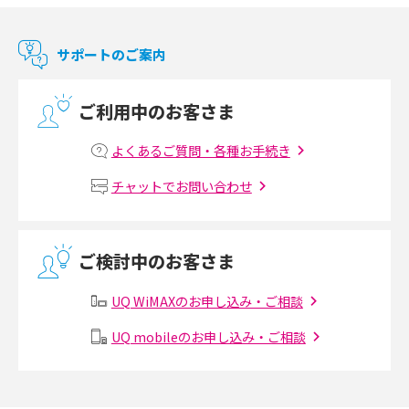
マンションで使えるWi-Fiは？種類ごとの特徴や選び方を紹介
サポートのご案内
光回線の速度の目安は？測定方法や遅い時の対策方法も紹介
ご利用中のお客さま
マンションで光回線の利用を始める手順は？設備状況の確認方法も解説
よくあるご質問・各種お手続き
Wi-Fiルーターの設定方法をわかりやすく解説！事前に準備すべきものも紹
チャットでお問い合わせ
介
無線LANとは？メリット・デメリットや接続方法を解説
ご検討中のお客さま
有線LANとは？無線LANとの違いやメリット・デメリットを解説
UQ WiMAXのお申し込み・ご相談
メッシュWi-Fiとは？仕組みやメリット・デメリット、中継機との違いを解
UQ mobileのお申し込み・ご相談
説
ポケット型Wi-Fiの使い方は？基本的な手順やつながらない時の対処法を紹