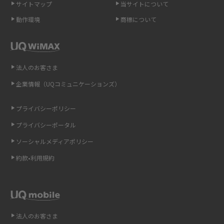
介
サイトマップ
当サイトについて
動作環境
商標について
ポケット型Wi-Fi（モバイルWi-Fi）とは？おススメする方の特徴や選び方を
解説
即日受け取りできるポケット型Wi-Fiはある？すぐに使うための方法や注意
法人のお客さま
点も解説
企業情報（UQコミュニケーションズ）
ONU（光回線終端装置）とは？モデム・ルーター・ホームゲートウェイと
の違いを解説
プライバシーポリシー
プライバシーポータル
ギガバイト（GB）とは？1GBの目安やギガが足りない時の対処法を紹介
ソーシャルメディアポリシー
Wi-Fi 6とは？Wi-Fi 5との違いやメリットと注意点、規格の種類も解説
約款•利用規約
テザリングはWi-Fiとどう違う？接続方法や注意点を解説！
Wi-Fiを自宅に設置する方法は？必要なことやポイントも紹介
法人のお客さま