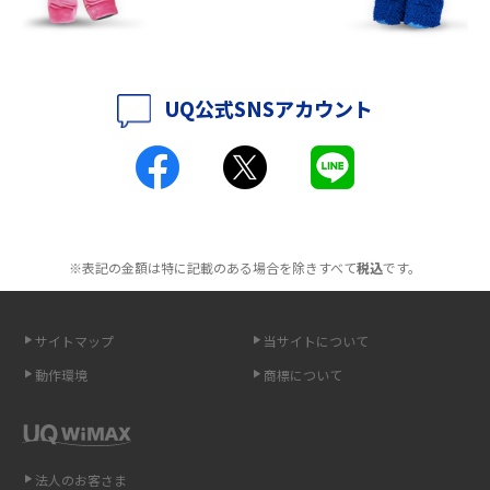
ポケット型Wi-Fiはクレカなしでも利用できる？口座振替の方法や注意点も
解説
UQ公式SNSアカウント
ポケット型Wi-Fiとは？通信の仕組みやメリット・デメリットを解説
工事不要！置くだけWi-Fiの特徴は？メリット・デメリットや選び方を解説
ポケット型Wi-Fiを月額なしで利用できるのはなぜ？メリット・デメリット
も紹介
※表記の金額は特に記載のある場合を除きすべて
税込
です。
無制限で利用できるポケット型Wi-Fiは？選び方や通信費を抑える方法も紹
介
サイトマップ
当サイトについて
動作環境
商標について
ポケット型Wi-Fi（モバイルWi-Fi）とは？おススメする方の特徴や選び方を
解説
即日受け取りできるポケット型Wi-Fiはある？すぐに使うための方法や注意
法人のお客さま
点も解説