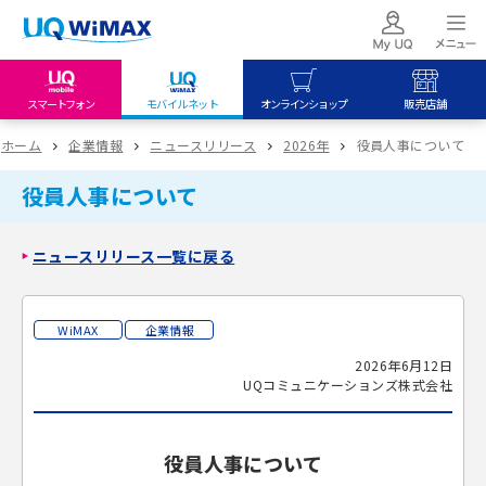
スマートフォン
モバイルネット
オンラインショップ
販売店舗
my UQ WiMAX
UQ mobile
UQ mobile
ホーム
企業情報
ニュースリリース
2026年
役員人事について
UQ WiMAX ご契約の方
オンラインショップ
販売店舗
役員人事について
My UQ mobile
UQ WiMAX
UQ WiMAX
UQ mobile ご契約の方
オンラインショップ
販売店舗
ニュースリリース一覧に戻る
UQ mobile
データチャージサイト
WiMAX
企業情報
2026年6月12日
UQコミュニケーションズ株式会社
役員人事について