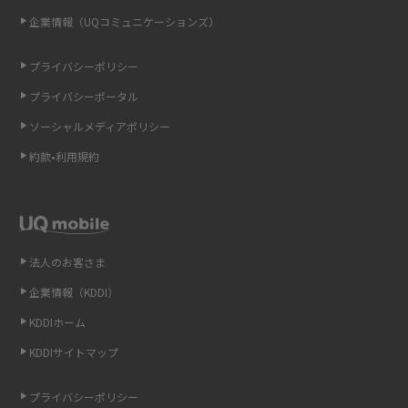
企業情報（UQコミュニケーションズ）
ONU（光回線終端装置）とは？モデム・ルーター・ホームゲートウェイと
の違いを解説
プライバシーポリシー
プライバシーポータル
ギガバイト（GB）とは？1GBの目安やギガが足りない時の対処法を紹介
ソーシャルメディアポリシー
Wi-Fi 6とは？Wi-Fi 5との違いやメリットと注意点、規格の種類も解説
約款•利用規約
テザリングはWi-Fiとどう違う？接続方法や注意点を解説！
Wi-Fiを自宅に設置する方法は？必要なことやポイントも紹介
法人のお客さま
光ファイバーとは？仕組みやメリット・デメリットを初心者向けにわかり
企業情報（KDDI）
やすく解説
KDDIホーム
ストリーミング再生とは？ダウンロードとの違いやメリット・デメリット
KDDIサイトマップ
を解説
プライバシーポリシー