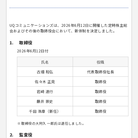
UQコミュニケーションズは、2026年6月12日に開催した定時株主総
会およびその後の取締役会において、新体制を決定しました。
1.
取締役
2026年6月12日付
氏名
役職
古畑 和弘
代表取締役社長
佐々木 正見
取締役
岩﨑 達行
取締役
藤井 崇史
取締役
千田 浩章（新任）
取締役
取締役の大阿久 一郎氏は退任しました。
2.
監査役