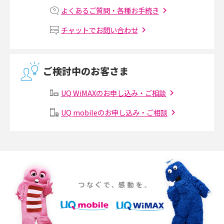
マンションで光回線の利用を始める手順は？設備状況の確認方法も解説
よくあるご質問・各種お手続き
Wi-Fiルーターの設定方法をわかりやすく解説！事前に準備すべきものも紹
チャットでお問い合わせ
介
無線LANとは？メリット・デメリットや接続方法を解説
ご検討中のお客さま
有線LANとは？無線LANとの違いやメリット・デメリットを解説
UQ WiMAXのお申し込み・ご相談
メッシュWi-Fiとは？仕組みやメリット・デメリット、中継機との違いを解
UQ mobileのお申し込み・ご相談
説
ポケット型Wi-Fiの使い方は？基本的な手順やつながらない時の対処法を紹
介
ポケット型Wi-Fiをレンタルするメリットとは？選び方や向いている方の特
徴も紹介
持ち運びできるポケット型Wi-Fiのおススメの選び方は？メリット・デメリ
ットも紹介