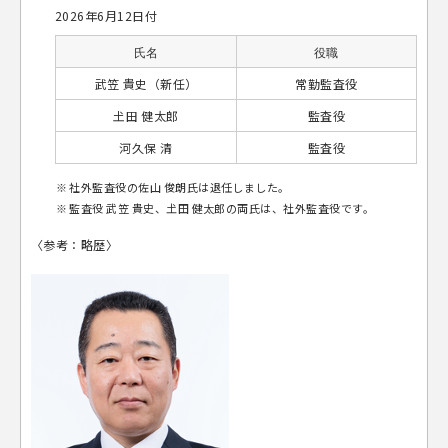
2026年6月12日付
氏名
役職
武笠 貴史（新任）
常勤監査役
𡈽田 健太郎
監査役
河久保 清
監査役
社外監査役の佐山 俊朗氏は退任しました。
監査役 武笠 貴史、𡈽田 健太郎の両氏は、社外監査役です。
〈参考：略歴〉