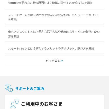
YouTubeが見れない時の原因とは？簡単に試せる7つの対処法を紹介
スマートホームとは？活用例や導入に必要なもの、メリット・デメリット
を解説
音声アシスタントとは？便利な活用方法や代表的なサービスの特徴、使い
方を解説
スマートロックとは？導入するメリットやデメリット、選び方を解説
スマートテレビとは？特徴や選び方、使い方をわかりやすく解説
もっと見る
Chromecast（クロームキャスト）とは？接続方法や基本的な使い方を解説
マンションで使えるWi-Fiは？種類ごとの特徴や選び方を紹介
サポートのご案内
光回線の速度の目安は？測定方法や遅い時の対策方法も紹介
ご利用中のお客さま