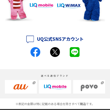
iPhone 16eとiPhone 14を徹底比較！スペック・機能の違いをわかりやすく
紹介
iPhone 16シリーズのモデルを比較！価格・サイズ・カメラ性能の違いを徹
底解説
UQ公式SNSアカウント
iPhone 16とiPhone 15の違いは？カメラ・スペック・機能を徹底比較
iPhoneの機種変更のやり方は？事前準備・手順やデータ移行方法をわかり
やすく解説
スマホが高い理由は？購入費用を抑える方法や端末を選ぶ時の注意点を解
選べる通信ブランド
説！
Androidスマホとは？特徴やメリット・デメリット、おススメ機種を紹介
高校生にスマホ制限は必要？所持率やメリット・デメリットを詳しく紹介
※表記の金額は特に記載のある場合を除きすべて
税込
です。