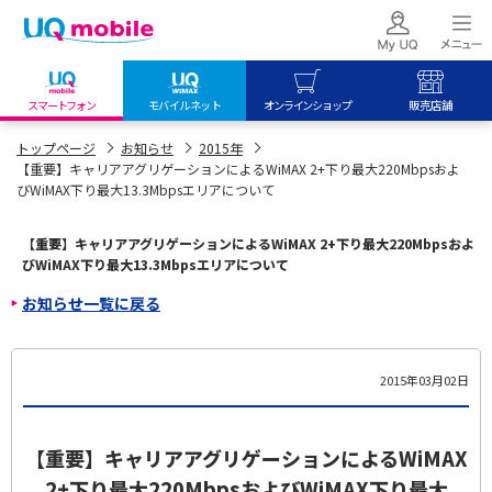
スマートフォン
モバイルネット
オンラインショップ
販売店舗
my UQ WiMAX
UQ mobile
UQ mobile
トップページ
お知らせ
2015年
【重要】キャリアアグリゲーションによるWiMAX 2+下り最大220Mbpsおよ
UQ WiMAX ご契約の方
オンラインショップ
販売店舗
びWiMAX下り最大13.3Mbpsエリアについて
My UQ mobile
UQ WiMAX
UQ WiMAX
UQ mobile ご契約の方
オンラインショップ
販売店舗
【重要】キャリアアグリゲーションによるWiMAX 2+下り最大220Mbpsおよ
びWiMAX下り最大13.3Mbpsエリアについて
UQ mobile
お知らせ一覧に戻る
データチャージサイト
2015年03月02日
【重要】キャリアアグリゲーションによるWiMAX
2+下り最大220MbpsおよびWiMAX下り最大