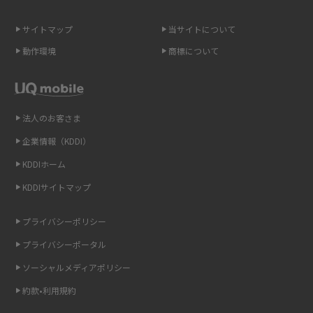
スマホのネット通信速度が遅い原因は？すぐできる対処法や見直すポイン
トを解説
サイトマップ
当サイトについて
動作環境
商標について
スマホや携帯端末の通信速度制限とは？回避のコツや解除のタイミング・
方法を解説
LINEの引き継ぎ方法は？対象データや事前準備・条件・注意点などを解説
法人のお客さま
企業情報（KDDI）
LINEの通知がこない時の原因と対処法9選！設定の確認手順も解説
KDDIホーム
非通知設定とは？184で電話をかける方法やiPhone・Androidの設定を解説
KDDIサイトマップ
iCloudの使用容量を減らす9つの方法！使用状況の確認手順も紹介
プライバシーポリシー
プライバシーポータル
スマホのウィジェットとは？iPhone・Androidの設定方法やおススメを紹
介
ソーシャルメディアポリシー
約款•利用規約
リプライ機能とは？LINE、X（旧Twitter）、Instagram、TikTokで送る方法
を解説