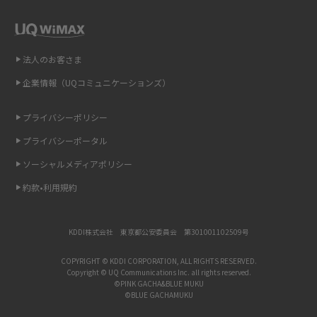
インスタのDMの送り方は？便利機能の使い方や注意点をわかりやすく解説
法人のお客さま
Bluetooth®とは？Wi-Fiとの違いやスマホ・PCとの接続方法を解説
企業情報（UQコミュニケーションズ）
LINEで送信取り消しをする方法は？相手に知られるのか、削除との違いも
紹介
プライバシーポリシー
プライバシーポータル
「iPhoneを探す」の使い方と設定方法を紹介！ブラウザやアプリから探す
方法を詳しく解説
ソーシャルメディアポリシー
約款•利用規約
Wi-Fiを快適に使うための速度はどれくらい？用途別の目安・回線ごとの平
均を紹介
KDDI株式会社 東京都公安委員会 第301001102509号
LINEの着信音や通知音の設定・変更方法を解説！鳴らない場合の対処法も
紹介
COPYRIGHT © KDDI CORPORATION, ALL RIGHTS RESERVED.
Copyright © UQ Communications Inc. all rights reserved.
©PINK GACHA&BLUE MUKU
©BLUE GACHAMUKU
着信拒否とは？設定方法やブロックした番号の確認方法を解説