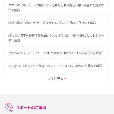
スマホのセキュリティ対策とは？必要な理由や調子が悪い場合の対処法な
どを解説
AndroidからiPhoneへデータ移行する方法は？「iOSに移行」を解説
読めない漢字を検索する方法は？スマホでの調べ方を機種ごとにわかりや
すく解説
iPhoneのキャッシュクリアとは？SafariやChromeで消去する方法を解説
Instagram（インスタグラム）のストーリーズとは？使い方や見方を解説
ASMRとは？初心者向けの代表ジャンルや楽しみ方を解説
もっと見る
スマホのアラーム設定方法を解説！鳴らない原因と対処法、便利機能も紹
介
サポートのご案内
LINEで友だちを削除する方法は？方法ごとの影響や復活・復元する方法も
解説