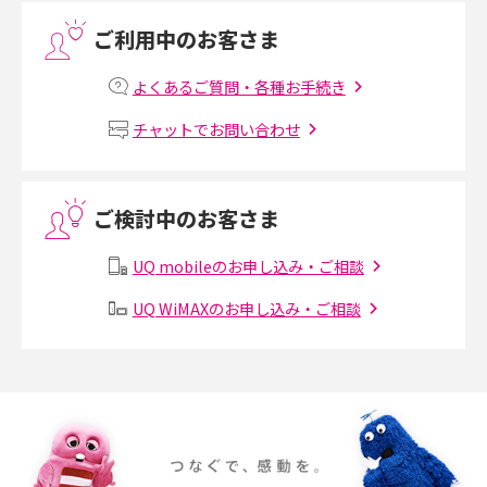
ご利用中のお客さま
プリペイドSIMとは？種類やメリット・デメリット、利用までの流れを解説
よくあるご質問・各種お手続き
MNOとは？MVNOやMVNEとの違いやメリット・デメリットを解説
チャットでお問い合わせ
VPN接続とは？仕組みや必要性、メリット・デメリット、接続方法を解説
ご検討中のお客さま
Threads（スレッズ）とは？主な機能や登録方法、投稿の仕方を解説
UQ mobileのお申し込み・ご相談
Instagram（インスタグラム）でスクショするとバレる？バレるケースや撮
り方も解説
UQ WiMAXのお申し込み・ご相談
SMSとは？料金やできること、注意点や届かない時の対処法を解説
Discord（ディスコード）とは？使い方や用語の意味、便利な機能を解説
iPhone 16eとiPhone SE（第3世代）の違いは？サイズやスペックを比較し
て解説