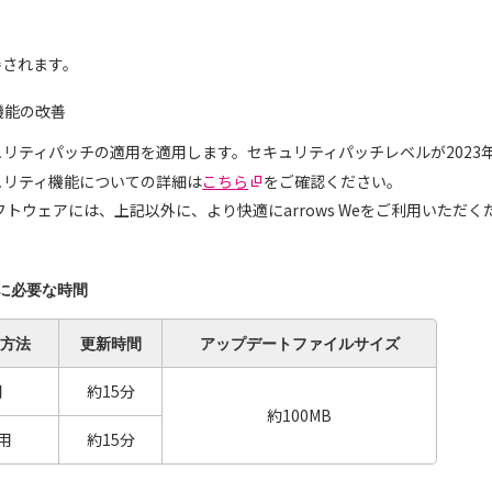
善されます。
機能の改善
セキュリティパッチの適用を適用します。セキュリティパッチレベルが2023
セキュリティ機能についての詳細は
こちら
をご確認ください。
トウェアには、上記以外に、より快適にarrows Weをご利用いただ
に必要な時間
方法
更新時間
アップデート
ファイルサイズ
用
約15分
約100MB
用
約15分