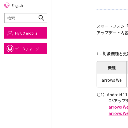
English
スマートフォン「
アップデート内
My UQ mobile
データチャージ
1．対象機種と更
機種
arrows We
注1）Android
OSアッ
arrows
arrows