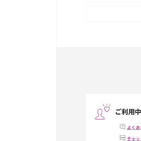
iPhone 16eとiPhone 
は？サイズやスペックを比
iPhone 16とiPhone 
ック・機能を徹底比較
Androidスマホとは？特
ット、おススメ機種を紹介
スマホや携帯端末の通信速
コツや解除のタイミング・
ご利用
非通知設定とは？184で
iPhone・Androidの設定
よくあ
チャッ