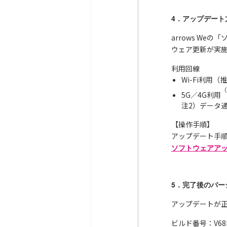
4．アップデート
arrows W
ウェア更新が実
利用回線
Wi-Fi利用（
（
5G／4G利用
注2）データ
【操作手順】
アップデート手
ソフトウェアアップ
5．完了後のバー
アップデートが
ビルド番号：V68R