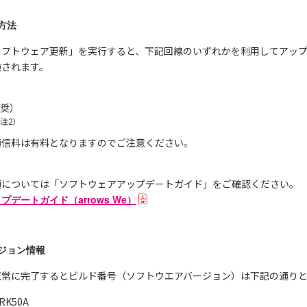
方法
eの「ソフトウェア更新」を実行すると、下記回線のいずれかを利用してア
施されます。
推奨）
注2）
通信料は有料となりますのでご注意ください。
順については「ソフトウェアアップデートガイド」をご確認ください。
デートガイド（arrows We）
ジョン情報
正常に完了するとビルド番号（ソフトウエアバージョン）は下記の通り
K50A