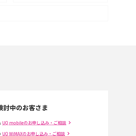
iPhone 16シリーズのモデルを比較！価格・サ
イズ・カメラ性能の違いを徹底解説
スマホが高い理由は？購入費用を抑える方法や
端末を選ぶ時の注意点を解説！
スマホのネット通信速度が遅い原因は？すぐで
きる対処法や見直すポイントを解説
LINEの通知がこない時の原因と対処法9選！設
定の確認手順も解説
検討中のお客さま
スマホのウィジェットとは？iPhone・Android
の設定方法やおススメを紹介
UQ mobileのお申し込み・ご相談
UQ WiMAXのお申し込み・ご相談