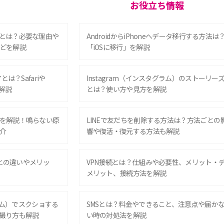
お役立ち情報
とは？必要な理由や
AndroidからiPhoneへデータ移行する方法は
どを解説
「iOSに移行」を解説
は？Safariや
Instagram（インスタグラム）のストーリー
解説
とは？使い方や見方を解説
を解説！鳴らない原
LINEで友だちを削除する方法は？方法ごとの
介
響や復活・復元する方法も解説
Eとの違いやメリッ
VPN接続とは？仕組みや必要性、メリット・
メリット、接続方法を解説
グラム）でスクショする
SMSとは？料金やできること、注意点や届か
撮り方も解説
い時の対処法を解説