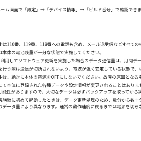
ホーム画面で「設定」→「デバイス情報」→「ビルド番号」で確認でき
中は110番、119番、118番への電話も含め、メール送受信などすべて
は本体の電池残量が十分な状態で実施してください。
信を利用してソフトウェア更新を実施した場合のデータ通信量は、月間デ
を行う際は通信が切断されないよう、電波が強く安定している状態で、
中は、絶対に本体の電源をOFFにしないでください。故障の原因となる
にて本体に登録された各種データや設定情報が変更されることはありま
可能性がありますので、大切なデータは必ずバックアップを取ってから
実施後に初めて起動したときは、データ更新処理のため、数分から数十
のデータ量により異なります。通常の動作速度に戻るまでは電源を切ら