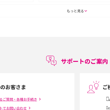
SE（第3世代）の違い
iPhone 16eとiPhone 14を徹底比較！スペッ
もっと見る
較して解説
ク・機能の違いをわかりやすく紹介
15の違いは？カメラ・スペ
iPhoneの機種変更のやり方は？事前準備・手
順やデータ移行方法をわかりやすく解説
徴やメリット・デメリ
高校生にスマホ制限は必要？所持率やメリッ
ト・デメリットを詳しく紹介
サポートのご案内
度制限とは？回避の
LINEの引き継ぎ方法は？対象データや事前準
方法を解説
備・条件・注意点などを解説
中のお客さま
ご
電話をかける方法や
iCloudの使用容量を減らす9つの方法！使用状
を解説
況の確認手順も紹介
るご質問・各種お手続き
トでお問い合わせ