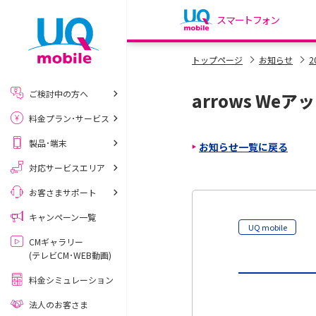
スマートフォン
my UQ WiMAX
トップページ
お知らせ
2
UQ WiMAX ご契約の方
ご検討中の方へ
arrows We
My UQ mobile
料金プラン･サービス
UQ mobile ご契約の方
製品･端末
お知らせ一覧に戻る
UQ mobile
データチャージサイト
対応サービスエリア
お客さまサポート
キャンペーン一覧
UQ mobile
CMギャラリー
(テレビCM･WEB動画)
料金シミュレーション
法人のお客さま