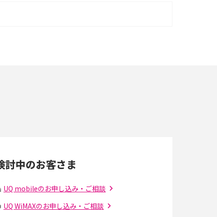
iPhone 16シリーズのモデルを比較！価格・サ
イズ・カメラ性能の違いを徹底解説
スマホが高い理由は？購入費用を抑える方法や
端末を選ぶ時の注意点を解説！
スマホのネット通信速度が遅い原因は？すぐで
きる対処法や見直すポイントを解説
LINEの通知がこない時の原因と対処法9選！設
定の確認手順も解説
検討中のお客さま
スマホのウィジェットとは？iPhone・Android
の設定方法やおススメを紹介
UQ mobileのお申し込み・ご相談
UQ WiMAXのお申し込み・ご相談