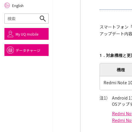
English
スマートフォン「R
アップデート内
My UQ mobile
データチャージ
1．対象機種と更
機種
Redmi Note 10
注1）
Androi
OSアッ
Redmi N
Redmi N