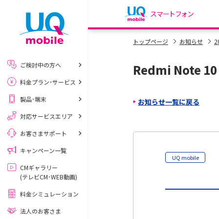
スマートフォン
my UQ WiMAX
トップページ
お知らせ
2
UQ WiMAX ご契約の方
ご検討中の方へ
Redmi Note
My UQ mobile
料金プラン･サービス
UQ mobile ご契約の方
製品･端末
お知らせ一覧に戻る
UQ mobile
データチャージサイト
対応サービスエリア
お客さまサポート
キャンペーン一覧
UQ mobile
CMギャラリー
(テレビCM･WEB動画)
料金シミュレーション
法人のお客さま