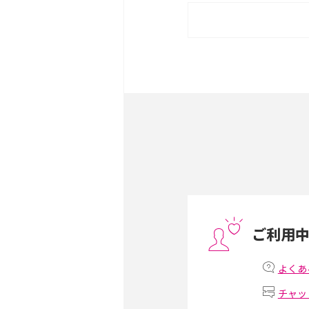
iPhone 16eとiPhone 
は？サイズやスペックを比
iPhone 16とiPhone 
ック・機能を徹底比較
Androidスマホとは？特
ット、おススメ機種を紹介
スマホや携帯端末の通信速
コツや解除のタイミング・
ご利用
非通知設定とは？184で
iPhone・Androidの設定
よくあ
チャッ