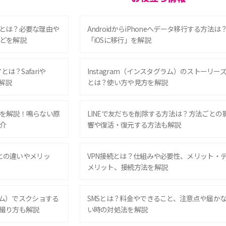
とは？必要な理由や
AndroidからiPhoneへデータ移行する方法は
どを解説
「iOSに移行」を解説
は？Safariや
Instagram（インスタグラム）のストーリー
解説
とは？使い方や見方を解説
を解説！鳴らない原
LINEで友だちを削除する方法は？方法ごとの
介
響や復活・復元する方法も解説
Eとの違いやメリッ
VPN接続とは？仕組みや必要性、メリット・
メリット、接続方法を解説
グラム）でスクショする
SMSとは？料金やできること、注意点や届か
撮り方も解説
い時の対処法を解説