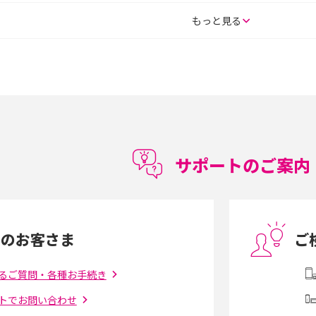
SE（第3世代）の違い
iPhone 16eとiPhone 14を徹底比較！スペッ
もっと見る
較して解説
ク・機能の違いをわかりやすく紹介
15の違いは？カメラ・スペ
iPhoneの機種変更のやり方は？事前準備・手
順やデータ移行方法をわかりやすく解説
徴やメリット・デメリ
高校生にスマホ制限は必要？所持率やメリッ
ト・デメリットを詳しく紹介
サポートのご案内
度制限とは？回避の
LINEの引き継ぎ方法は？対象データや事前準
方法を解説
備・条件・注意点などを解説
中のお客さま
ご
電話をかける方法や
iCloudの使用容量を減らす9つの方法！使用状
を解説
況の確認手順も紹介
るご質問・各種お手続き
トでお問い合わせ