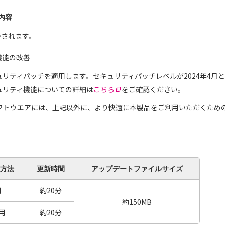
内容
善されます。
機能の改善
セキュリティパッチを適用します。セキュリティパッチレベルが2024年4月
セキュリティ機能についての詳細は
こちら
をご確認ください。
フトウエアには、上記以外に、より快適に本製品をご利用いただくため
方法
更新時間
アップデート
ファイルサイズ
用
約20分
約150MB
用
約20分