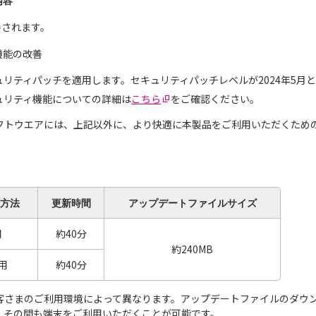
内容
善されます。
機能の改善
セキュリティパッチを適用します。セキュリティパッチレベルが2024年5月
セキュリティ機能についての詳細は
こちら
をご確認ください。
フトウエアには、上記以外に、より快適に本製品をご利用いただくため
方法
更新
時間
アップデート
ファイルサイズ
用
約40分
約240MB
用
約40分
客さまのご利用環境によって異なります。アップデートファイルのダウ
。その間も端末をご利用いただくことが可能です。