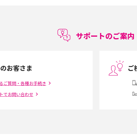
順やデータ移行方法をわかりやすく解説
徴やメリット・デメリ
高校生にスマホ制限は必要？所持率やメリッ
ト・デメリットを詳しく紹介
サポートのご案内
度制限とは？回避の
LINEの引き継ぎ方法は？対象データや事前準
方法を解説
備・条件・注意点などを解説
中のお客さま
ご
電話をかける方法や
iCloudの使用容量を減らす9つの方法！使用状
を解説
況の確認手順も紹介
るご質問・各種お手続き
トでお問い合わせ
（旧Twitter）、
インスタのDMの送り方は？便利機能の使い方
送る方法を解説
や注意点をわかりやすく解説
「iPhoneを探す」の使い方と設定方法を紹
る方法は？相手に知ら
介！ブラウザやアプリから探す方法を詳しく