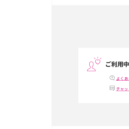
ック・機能を徹底比較
Androidスマホとは？特
ット、おススメ機種を紹介
スマホや携帯端末の通信速
コツや解除のタイミング・
ご利用
非通知設定とは？184で
iPhone・Androidの設定
よくあ
チャッ
リプライ機能とは？LINE、X
Instagram、TikTokで
LINEで送信取り消しをす