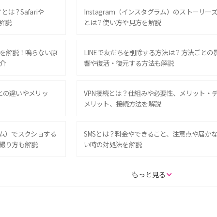
は？Safariや
Instagram（インスタグラム）のストーリー
解説
とは？使い方や見方を解説
を解説！鳴らない原
LINEで友だちを削除する方法は？方法ごとの
介
響や復活・復元する方法も解説
Eとの違いやメリッ
VPN接続とは？仕組みや必要性、メリット・
メリット、接続方法を解説
グラム）でスクショする
SMSとは？料金やできること、注意点や届か
撮り方も解説
い時の対処法を解説
SE（第3世代）の違い
iPhone 16eとiPhone 14を徹底比較！スペッ
もっと見る
較して解説
ク・機能の違いをわかりやすく紹介
15の違いは？カメラ・スペ
iPhoneの機種変更のやり方は？事前準備・手