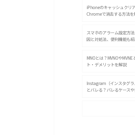
iPhoneのキャッシュクリアと
Chromeで消去する方法を
スマホのアラーム設定方法
因と対処法、便利機能も紹
MNOとは？MVNOやMVN
ト・デメリットを解説
Instagram（インスタ
とバレる？バレるケースや
iPhone 16eとiPhone 
は？サイズやスペックを比
iPhone 16とiPhone 