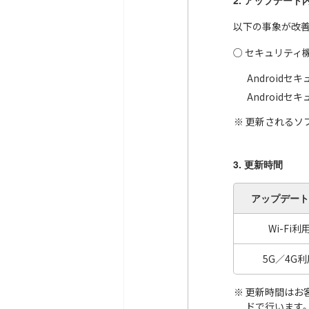
2. アップデート
以下の事象が改
○ セキュリティ
Android
Android
更新されるソ
3. 更新時間
アップデート
Wi-Fi利
5G／4G利
更新時間はお
ドで行います