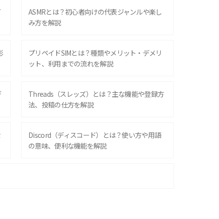
ズ
ASMRとは？初心者向けの代表ジャンルや楽し
み方を解説
影
プリペイドSIMとは？種類やメリット・デメリ
ット、利用までの流れを解説
デ
Threads（スレッズ）とは？主な機能や登録方
法、投稿の仕方を解説
な
Discord（ディスコード）とは？使い方や用語
の意味、便利な機能を解説
iPhone 16シリーズのモデルを比較！価格・サ
イズ・カメラ性能の違いを徹底解説
スマホが高い理由は？購入費用を抑える方法や