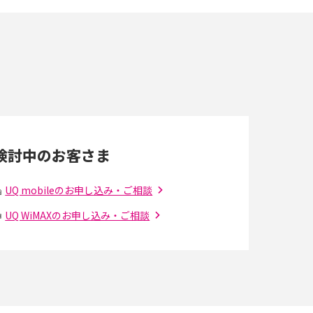
端末を選ぶ時の注意点を解説！
スマホのネット通信速度が遅い原因は？すぐで
きる対処法や見直すポイントを解説
LINEの通知がこない時の原因と対処法9選！設
定の確認手順も解説
検討中のお客さま
スマホのウィジェットとは？iPhone・Android
の設定方法やおススメを紹介
UQ mobileのお申し込み・ご相談
UQ WiMAXのお申し込み・ご相談
Bluetooth®とは？Wi-Fiとの違いやスマホ・PC
との接続方法を解説
Wi-Fiを快適に使うための速度はどれくらい？
解