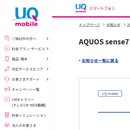
スマートフォン
my UQ WiMAX
トップページ
お知らせ
2
UQ WiMAX ご契約の方
ご検討中の方へ
AQUOS sen
My UQ mobile
料金プラン･サービス
UQ mobile ご契約の方
製品･端末
お知らせ一覧に戻る
UQ mobile
データチャージサイト
対応サービスエリア
お客さまサポート
キャンペーン一覧
UQ mobile
CMギャラリー
(テレビCM･WEB動画)
料金シミュレーション
法人のお客さま