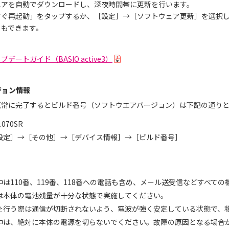
エアを自動でダウンロードし、深夜時間帯に更新を行います。
すぐ再起動」をタップするか、［設定］→［ソフトウェア更新］を選択
ともできます。
ートガイド（BASIO active3）
ジョン情報
正常に完了するとビルド番号（ソフトウエアバージョン）は下記の通り
070SR
設定］→［その他］→［デバイス情報］→［ビルド番号］
は110番、119番、118番への電話も含め、メール送受信などすべて
は本体の電池残量が十分な状態で実施してください。
を行う際は通信が切断されないよう、電波が強く安定している状態で、
中は、絶対に本体の電源を切らないでください。故障の原因となる場合