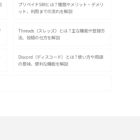
影
プリペイドSIMとは？種類やメリット・デメリ
ット、利用までの流れを解説
デ
Threads（スレッズ）とは？主な機能や登録方
法、投稿の仕方を解説
な
Discord（ディスコード）とは？使い方や用語
の意味、便利な機能を解説
iPhone 16シリーズのモデルを比較！価格・サ
イズ・カメラ性能の違いを徹底解説
スマホが高い理由は？購入費用を抑える方法や
端末を選ぶ時の注意点を解説！
スマホのネット通信速度が遅い原因は？すぐで