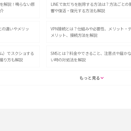
を解説！鳴らない原
LINEで友だちを削除する方法は？方法ごとの
介
響や復活・復元する方法も解説
Eとの違いやメリッ
VPN接続とは？仕組みや必要性、メリット・
メリット、接続方法を解説
グラム）でスクショする
SMSとは？料金やできること、注意点や届か
撮り方も解説
い時の対処法を解説
SE（第3世代）の違い
iPhone 16eとiPhone 14を徹底比較！スペッ
もっと見る
較して解説
ク・機能の違いをわかりやすく紹介
15の違いは？カメラ・スペ
iPhoneの機種変更のやり方は？事前準備・手
順やデータ移行方法をわかりやすく解説
徴やメリット・デメリ
高校生にスマホ制限は必要？所持率やメリッ