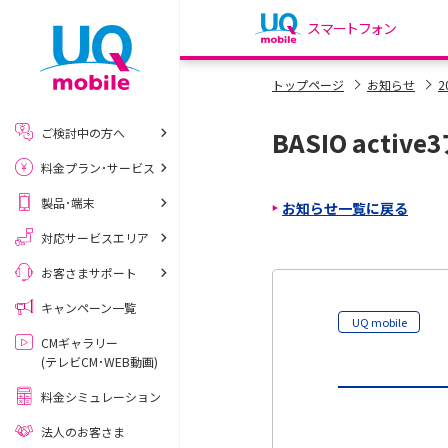
スマートフォン
my UQ WiMAX
トップページ
お知らせ
2
UQ WiMAX ご契約の方
ご検討中の方へ
BASIO acti
My UQ mobile
料金プラン･サービス
UQ mobile ご契約の方
製品･端末
お知らせ一覧に戻る
UQ mobile
データチャージサイト
対応サービスエリア
お客さまサポート
キャンペーン一覧
UQ mobile
CMギャラリー
(テレビCM･WEB動画)
料金シミュレーション
法人のお客さま