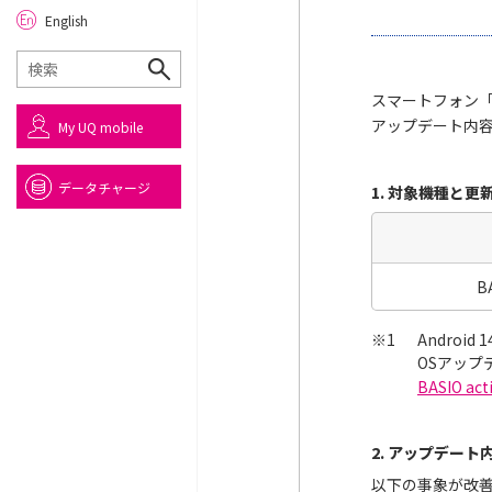
English
スマートフォン「B
アップデート内
My UQ mobile
データチャージ
1. 対象機種と更
BA
※1
Androi
OSアッ
BASIO a
2. アップデート
以下の事象が改