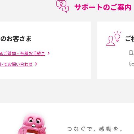
ト・デメリットを詳しく紹介
サポートのご案内
度制限とは？回避の
LINEの引き継ぎ方法は？対象データや事前準
方法を解説
備・条件・注意点などを解説
中のお客さま
ご
電話をかける方法や
iCloudの使用容量を減らす9つの方法！使用状
を解説
況の確認手順も紹介
るご質問・各種お手続き
トでお問い合わせ
（旧Twitter）、
インスタのDMの送り方は？便利機能の使い方
送る方法を解説
や注意点をわかりやすく解説
「iPhoneを探す」の使い方と設定方法を紹
る方法は？相手に知ら
介！ブラウザやアプリから探す方法を詳しく
紹介
説
設定・変更方法を解
着信拒否とは？設定方法やブロックした番号