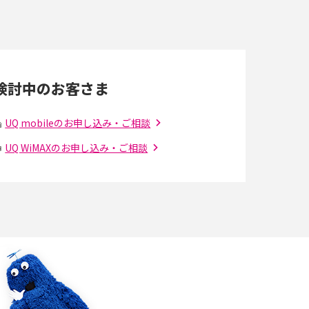
きる対処法や見直すポイントを解説
LINEの通知がこない時の原因と対処法9選！設
定の確認手順も解説
検討中のお客さま
スマホのウィジェットとは？iPhone・Android
の設定方法やおススメを紹介
UQ mobileのお申し込み・ご相談
UQ WiMAXのお申し込み・ご相談
Bluetooth®とは？Wi-Fiとの違いやスマホ・PC
との接続方法を解説
Wi-Fiを快適に使うための速度はどれくらい？
解
用途別の目安・回線ごとの平均を紹介
の
LINEでブロックされているか確認する方法は？