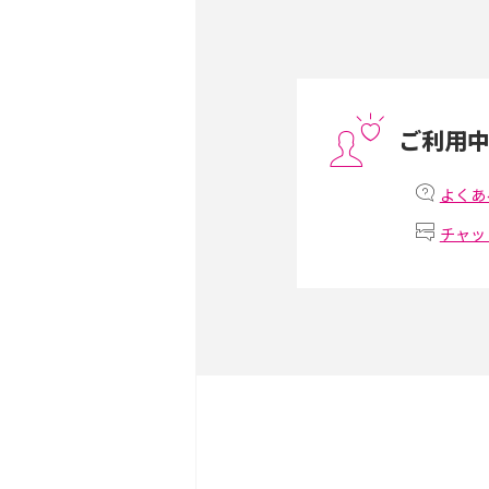
ット、おススメ機種を紹介
スマホや携帯端末の通信速
コツや解除のタイミング・
ご利用
非通知設定とは？184で
iPhone・Androidの設定
よくあ
チャッ
リプライ機能とは？LINE、X
Instagram、TikTokで
LINEで送信取り消しをす
れるのか、削除との違いも
LINEの着信音や通知音の