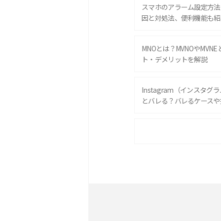
スマホのアラーム設定方法
因と対処法、便利機能も紹
MNOとは？MVNOやMVN
ト・デメリットを解説
Instagram（インスタ
とバレる？バレるケースや
iPhone 16eとiPhone 
は？サイズやスペックを比
iPhone 16とiPhone 
ック・機能を徹底比較
Androidスマホとは？特