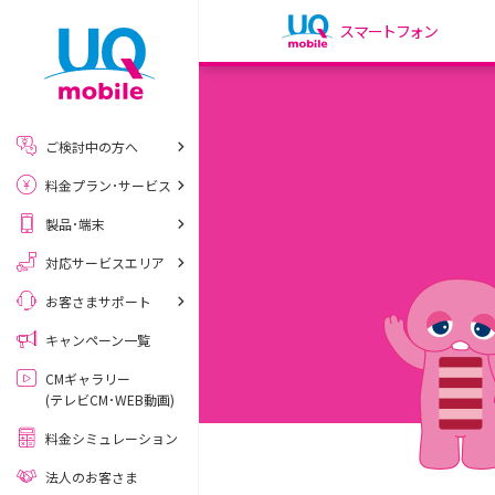
スマートフォン
my UQ WiMAX
UQ WiMAX ご契約の方
ご検討中の方へ
My UQ mobile
料金プラン･サービス
UQ mobile ご契約の方
製品･端末
UQ mobile
データチャージサイト
対応サービスエリア
お客さまサポート
キャンペーン一覧
CMギャラリー
(テレビCM･WEB動画)
料金シミュレーション
法人のお客さま