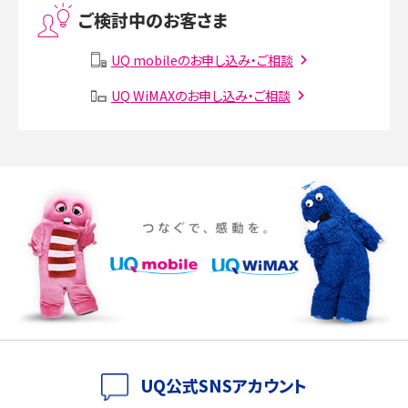
ご検討中のお客さま
Instagram（インスタグラム）でスクショするとバレる？バレるケースや撮り方も解
説
UQ mobileのお申し込み・ご相談
UQ WiMAXのお申し込み・ご相談
SMSとは？料金やできること、注意点や届かない時の対処法を解説
Discord（ディスコード）とは？使い方や用語の意味、便利な機能を解説
iPhone 16eとiPhone SE（第3世代）の違いは？サイズやスペックを比較して解説
iPhone 16eとiPhone 14を徹底比較！スペック・機能の違いをわかりやすく紹介
iPhone 16シリーズのモデルを比較！価格・サイズ・カメラ性能の違いを徹底解説
iPhone 16とiPhone 15の違いは？カメラ・スペック・機能を徹底比較
iPhoneの機種変更のやり方は？事前準備・手順やデータ移行方法をわかりやす
UQ公式SNSアカウント
く解説