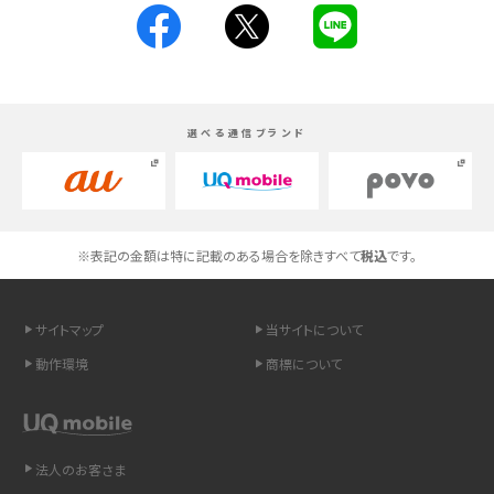
スマホが高い理由は？購入費用を抑える方法や端末を選ぶ時の注意点を解説！
Androidスマホとは？特徴やメリット・デメリット、おススメ機種を紹介
選べる通信ブランド
高校生にスマホ制限は必要？所持率やメリット・デメリットを詳しく紹介
スマホのネット通信速度が遅い原因は？すぐできる対処法や見直すポイントを解
説
※表記の金額は特に記載のある場合を除きすべて
税込
です。
スマホや携帯端末の通信速度制限とは？回避のコツや解除のタイミング・方法
を解説
サイトマップ
当サイトについて
LINEの引き継ぎ方法は？対象データや事前準備・条件・注意点などを解説
動作環境
商標について
LINEの通知がこない時の原因と対処法9選！設定の確認手順も解説
非通知設定とは？184で電話をかける方法やiPhone・Androidの設定を解説
法人のお客さま