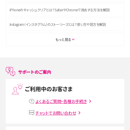
iPhoneのキャッシュクリアとは？SafariやChromeで消去する方法を解説
Instagram（インスタグラム）のストーリーズとは？使い方や見方を解説
ASMRとは？初心者向けの代表ジャンルや楽しみ方を解説
もっと見る
スマホのアラーム設定方法を解説！鳴らない原因と対処法、便利機能も紹介
LINEで友だちを削除する方法は？方法ごとの影響や復活・復元する方法も解説
サポートのご案内
プリペイドSIMとは？種類やメリット・デメリット、利用までの流れを解説
ご利用中のお客さま
MNOとは？MVNOやMVNEとの違いやメリット・デメリットを解説
よくあるご質問・各種お手続き
VPN接続とは？仕組みや必要性、メリット・デメリット、接続方法を解説
チャットでお問い合わせ
Threads（スレッズ）とは？主な機能や登録方法、投稿の仕方を解説