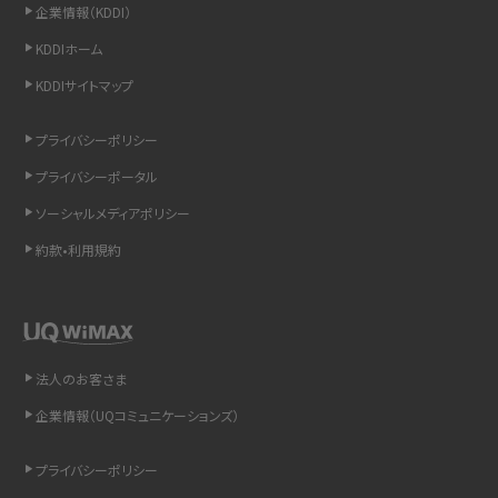
企業情報（KDDI）
iCloudの使用容量を減らす9つの方法！使用状況の確認手順も紹介
KDDIホーム
スマホのウィジェットとは？iPhone・Androidの設定方法やおススメを紹介
KDDIサイトマップ
リプライ機能とは？LINE、X（旧Twitter）、Instagram、TikTokで送る方法を解説
プライバシーポリシー
プライバシーポータル
インスタのDMの送り方は？便利機能の使い方や注意点をわかりやすく解説
ソーシャルメディアポリシー
Bluetooth®とは？Wi-Fiとの違いやスマホ・PCとの接続方法を解説
約款•利用規約
LINEで送信取り消しをする方法は？相手に知られるのか、削除との違いも紹介
「iPhoneを探す」の使い方と設定方法を紹介！ブラウザやアプリから探す方法を
詳しく解説
法人のお客さま
企業情報（UQコミュニケーションズ）
Wi-Fiを快適に使うための速度はどれくらい？用途別の目安・回線ごとの平均を
紹介
プライバシーポリシー