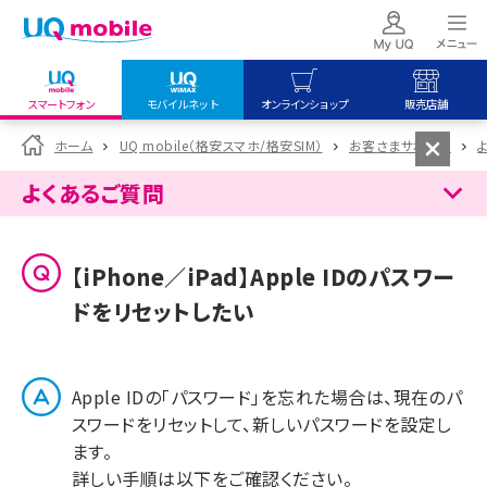
スマートフォン
モバイルネット
オンラインショップ
販売店舗
my UQ WiMAX
UQ mobile
UQ mobile
ホーム
UQ mobile（格安スマホ/格安SIM）
お客さまサポート
UQ WiMAX ご契約の方
オンラインショップ
販売店舗
よくあるご質問
My UQ mobile
UQ WiMAX
UQ WiMAX
UQ mobile ご契約の方
オンラインショップ
販売店舗
【iPhone／iPad】Apple IDのパスワー
UQ mobile
ドをリセットしたい
データチャージサイト
Apple IDの「パスワード」を忘れた場合は、現在のパ
スワードをリセットして、新しいパスワードを設定し
ます。
詳しい手順は以下をご確認ください。