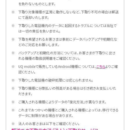
を負わないものとします。
※
下取り対象機種が正常に動作しないなど、下取り不可の場合は郵送
にて返却いたします。
※
下取りした電話機内のデータに起因するトラブルについては当社で
は一切の責任を負いません。
※
下取を希望されるお客さまは事前にデータバックアップや初期化な
どのご対応をお願いします。
※
バックアップと初期化の方法については、お客さまが下取りに出さ
れる機種の取扱説明書をご確認ください。
※
UQ mobileで販売しているAndroid機種については、
こちら
よりご確
認ください。
※
下取りした電話機の破砕処理には応じられません。
※
下取り機種に分割払いの残高がある場合は引き続きお支払いいた
だきます。
※
ご購入される機種によりデータの「復元方法」が異なります。
※
これまでおつかいの機種とご購入される機種によっては、移行できる
データに制限がある場合があります。
※
法人のお客さまは以下をご確認ください。