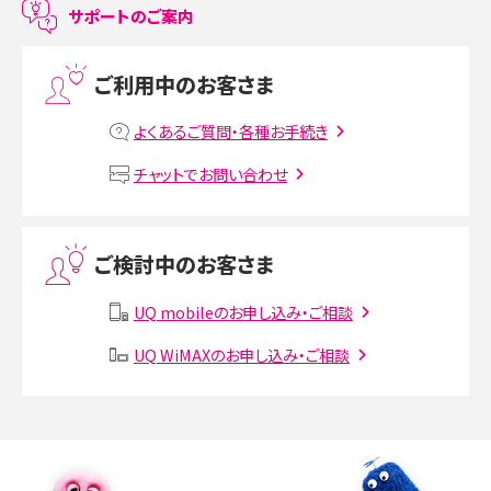
サポートのご案内
プリペイドSIMとは？種類やメリット・デメリット、利用までの流れを解説
ご利用中のお客さま
MNOとは？MVNOやMVNEとの違いやメリット・デメリットを解説
よくあるご質問・各種お手続き
VPN接続とは？仕組みや必要性、メリット・デメリット、接続方法を解説
チャットでお問い合わせ
Threads（スレッズ）とは？主な機能や登録方法、投稿の仕方を解説
ご検討中のお客さま
Instagram（インスタグラム）でスクショするとバレる？バレるケースや撮り方も解
説
UQ mobileのお申し込み・ご相談
SMSとは？料金やできること、注意点や届かない時の対処法を解説
UQ WiMAXのお申し込み・ご相談
Discord（ディスコード）とは？使い方や用語の意味、便利な機能を解説
iPhone 16eとiPhone SE（第3世代）の違いは？サイズやスペックを比較して解説