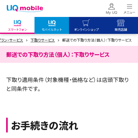
スマートフォン
モバイルネット
オンラインショップ
販売店舗
プラン・サービス
下取りサービス
郵送での下取り方法（個人）：下取りサービス
my UQ WiMAX
UQ mobile
UQ mobile
UQ WiMAX ご契約の方
オンラインショップ
販売店舗
郵送での下取り方法（個人）：下取りサービス
My UQ mobile
UQ WiMAX
UQ WiMAX
UQ mobile ご契約の方
オンラインショップ
販売店舗
下取り適用条件（対象機種・価格など）は店頭下取り
UQ mobile
と同条件です。
データチャージサイト
お手続きの流れ