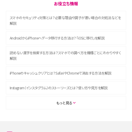
お役立ち情報
スマホのセキュリティ対策とは？必要な理由や調子が悪い場合の対処法などを
解説
AndroidからiPhoneへデータ移行する方法は？「iOSに移行」を解説
読めない漢字を検索する方法は？スマホでの調べ方を機種ごとにわかりやすく
解説
iPhoneのキャッシュクリアとは？SafariやChromeで消去する方法を解説
Instagram（インスタグラム）のストーリーズとは？使い方や見方を解説
ASMRとは？初心者向けの代表ジャンルや楽しみ方を解説
もっと見る
スマホのアラーム設定方法を解説！鳴らない原因と対処法、便利機能も紹介
LINEで友だちを削除する方法は？方法ごとの影響や復活・復元する方法も解説