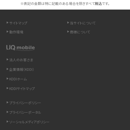
スマホや携帯端末の通信速度制限とは？回避のコツや解除のタイミング・方法
※表記の金額は特に記載のある場合を除きすべて
税込
です。
を解説
サイトマップ
当サイトについて
LINEの引き継ぎ方法は？対象データや事前準備・条件・注意点などを解説
動作環境
商標について
LINEの通知がこない時の原因と対処法9選！設定の確認手順も解説
非通知設定とは？184で電話をかける方法やiPhone・Androidの設定を解説
法人のお客さま
iCloudの使用容量を減らす9つの方法！使用状況の確認手順も紹介
企業情報（KDDI）
KDDIホーム
スマホのウィジェットとは？iPhone・Androidの設定方法やおススメを紹介
KDDIサイトマップ
リプライ機能とは？LINE、X（旧Twitter）、Instagram、TikTokで送る方法を解説
プライバシーポリシー
インスタのDMの送り方は？便利機能の使い方や注意点をわかりやすく解説
プライバシーポータル
ソーシャルメディアポリシー
Bluetooth®とは？Wi-Fiとの違いやスマホ・PCとの接続方法を解説