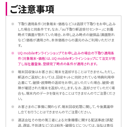
ご注意事項
※
下取り適用条件（対象端末・価格など）は店頭で下取りをお申し込み
した場合と同条件です。なお、「au下取り郵送受付センター」に到着
時点で画面が割れていた場合、お申し込み時点の破損品（画面割れ
など）価格が適用され、本体価格からの還元のみご利用いただけま
す。
※
UQ mobileオンラインショップでお申し込みの場合の下取り適用条
件（対象端末・価格）は、UQ mobileオンラインショップにて注文が完
了し当社審査後、登録完了時点の条件が適用されます。
※
端末回収後はお客さまに端末を返却することはできません。ただし、
郵送のご返却においては、回収キットに同封されている特典利用申
込書にて、破損・故障時の返却をお申し出いただいた場合、破損・故
障が確認された端末を返却いたします。なお、返却させていただく場
合も、端末内のデータを復元することはできませんのでご注意くださ
い。
※
お客さまのご事情に関わらず、端末回収処理に関して、今後異議申
し立てを行うことはできませんのでご注意ください。
※
運送会社その他の第三者による対象機種に関する配送事故（誤配
送、遅延、不到達など）又は紛失・破損などについては、当社は責任