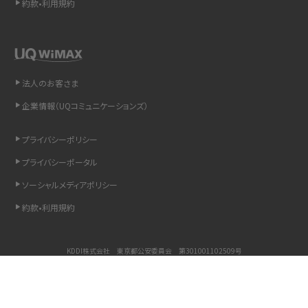
約款•利用規約
LINEで送信取り消しをする方法は？相手に知られるのか、削除との違いも紹介
「iPhoneを探す」の使い方と設定方法を紹介！ブラウザやアプリから探す方法を
詳しく解説
法人のお客さま
Wi-Fiを快適に使うための速度はどれくらい？用途別の目安・回線ごとの平均を
企業情報（UQコミュニケーションズ）
紹介
プライバシーポリシー
LINEの着信音や通知音の設定・変更方法を解説！鳴らない場合の対処法も紹介
プライバシーポータル
ソーシャルメディアポリシー
着信拒否とは？設定方法やブロックした番号の確認方法を解説
約款•利用規約
LINEでブロックされているか確認する方法は？手順や注意点を解説
KDDI株式会社 東京都公安委員会 第301001102509号
iCloudとは？バックアップ設定方法や空き容量が足りない時の対処法を紹介
COPYRIGHT © KDDI CORPORATION, ALL RIGHTS RESERVED.
ASMRとは？意味や動画の種類、楽しみ方を紹介
Copyright © UQ Communications Inc. all rights reserved.
©PINK GACHA&BLUE MUKU