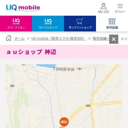
スマートフォン
モバイルネット
オンラインショップ
販売店舗
my UQ WiMAX
UQ mobile
UQ mobile
ホーム
UQ mobile（格安スマホ/格安SIM）
販売店舗一覧
ａｕ
UQ WiMAX ご契約の方
オンラインショップ
販売店舗
ａｕショップ 神辺
My UQ mobile
UQ WiMAX
UQ WiMAX
UQ mobile ご契約の方
オンラインショップ
販売店舗
UQ mobile
データチャージサイト