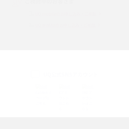
ご検討中のお客さま
Instagram（インスタグラム）でスクショするとバレる？バレるケースや撮
り方も解説
UQ mobileのお申し込み・ご相談
UQ WiMAXのお申し込み・ご相談
SMSとは？料金やできること、注意点や届かない時の対処法を解説
Discord（ディスコード）とは？使い方や用語の意味、便利な機能を解説
iPhone 16eとiPhone SE（第3世代）の違いは？サイズやスペックを比較し
て解説
UQ公式SNSアカウント
iPhone 16eとiPhone 14を徹底比較！スペック・機能の違いをわかりやすく
紹介
iPhone 16シリーズのモデルを比較！価格・サイズ・カメラ性能の違いを徹
底解説
iPhone 16とiPhone 15の違いは？カメラ・スペック・機能を徹底比較
iPhoneの機種変更のやり方は？事前準備・手順やデータ移行方法をわかり