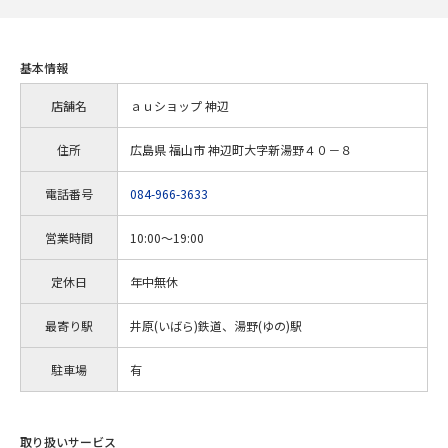
基本情報
店舗名
ａｕショップ 神辺
住所
広島県 福山市 神辺町大字新湯野４０－８
電話番号
084-966-3633
営業時間
10:00～19:00
定休日
年中無休
最寄り駅
井原(いばら)鉄道、湯野(ゆの)駅
駐車場
有
取り扱いサービス