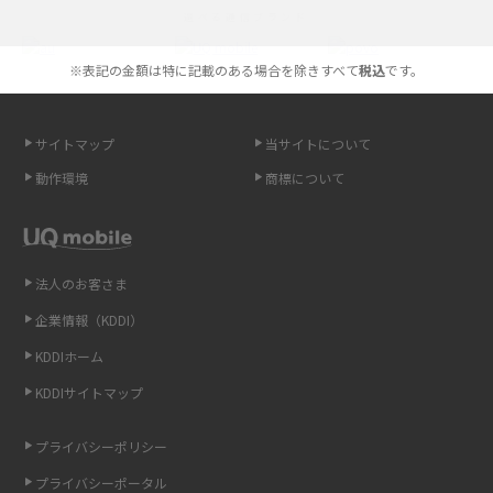
選べる通信ブランド
やすく解説
※表記の金額は特に記載のある場合を除きすべて
税込
です。
スマホが高い理由は？購入費用を抑える方法や端末を選ぶ時の注意点を解
説！
サイトマップ
当サイトについて
Androidスマホとは？特徴やメリット・デメリット、おススメ機種を紹介
動作環境
商標について
高校生にスマホ制限は必要？所持率やメリット・デメリットを詳しく紹介
スマホのネット通信速度が遅い原因は？すぐできる対処法や見直すポイン
トを解説
法人のお客さま
企業情報（KDDI）
スマホや携帯端末の通信速度制限とは？回避のコツや解除のタイミング・
KDDIホーム
方法を解説
KDDIサイトマップ
LINEの引き継ぎ方法は？対象データや事前準備・条件・注意点などを解説
プライバシーポリシー
LINEの通知がこない時の原因と対処法9選！設定の確認手順も解説
プライバシーポータル