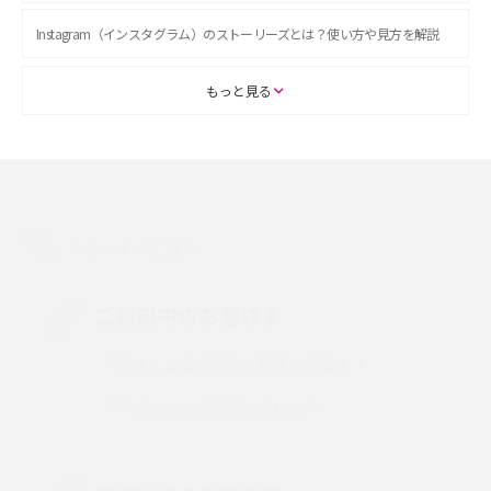
Instagram（インスタグラム）のストーリーズとは？使い方や見方を解説
ASMRとは？初心者向けの代表ジャンルや楽しみ方を解説
もっと見る
スマホのアラーム設定方法を解説！鳴らない原因と対処法、便利機能も紹
介
LINEで友だちを削除する方法は？方法ごとの影響や復活・復元する方法も
解説
サポートのご案内
プリペイドSIMとは？種類やメリット・デメリット、利用までの流れを解説
ご利用中のお客さま
MNOとは？MVNOやMVNEとの違いやメリット・デメリットを解説
よくあるご質問・各種お手続き
チャットでお問い合わせ
VPN接続とは？仕組みや必要性、メリット・デメリット、接続方法を解説
Threads（スレッズ）とは？主な機能や登録方法、投稿の仕方を解説