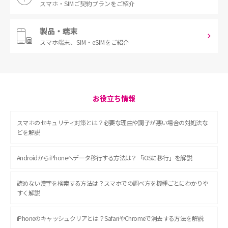
スマホ・SIM
ご契約プランをご紹介
製品・端末
スマホ端末、
SIM・eSIMをご紹介
お役立ち情報
スマホのセキュリティ対策とは？必要な理由や調子が悪い場合の対処法な
どを解説
AndroidからiPhoneへデータ移行する方法は？「iOSに移行」を解説
読めない漢字を検索する方法は？スマホでの調べ方を機種ごとにわかりや
すく解説
iPhoneのキャッシュクリアとは？SafariやChromeで消去する方法を解説