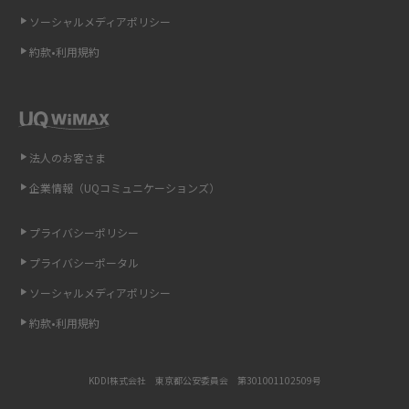
ソーシャルメディアポリシー
非通知設定とは？184で電話をかける方法やiPhone・Androidの設定を解説
約款•利用規約
iCloudの使用容量を減らす9つの方法！使用状況の確認手順も紹介
スマホのウィジェットとは？iPhone・Androidの設定方法やおススメを紹
介
法人のお客さま
リプライ機能とは？LINE、X（旧Twitter）、Instagram、TikTokで送る方法
企業情報（UQコミュニケーションズ）
を解説
プライバシーポリシー
インスタのDMの送り方は？便利機能の使い方や注意点をわかりやすく解説
プライバシーポータル
Bluetooth®とは？Wi-Fiとの違いやスマホ・PCとの接続方法を解説
ソーシャルメディアポリシー
約款•利用規約
LINEで送信取り消しをする方法は？相手に知られるのか、削除との違いも
紹介
KDDI株式会社 東京都公安委員会 第301001102509号
「iPhoneを探す」の使い方と設定方法を紹介！ブラウザやアプリから探す