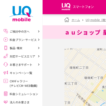
スマートフォン
my UQ WiMAX
ホーム
UQ mobile
UQ WiMAX ご契約の方
ａｕショップ 
ご検討中の方へ
My UQ mobile
料金プラン･サービス
UQ mobile ご契約の方
製品･端末
UQ mobile
データチャージサイト
対応サービスエリア
お客さまサポート
キャンペーン一覧
CMギャラリー
(テレビCM･WEB動画)
料金シミュレーション
法人のお客さま