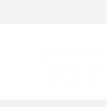
「iPhoneを探す」の使い方と設定方法を紹
る方法は？相手に知ら
介！ブラウザやアプリから探す方法を詳しく
紹介
説
設定・変更方法を解
着信拒否とは？設定方法やブロックした番号
も紹介
確認方法を解説
UQ公式SNSアカウ
ップ設定方法や空き容量
ASMRとは？意味や動画の種類、楽しみ方を紹
介
介
の特典は？料金プランやメ
スマホの位置情報機能とは？有効にした場合
法を解説
メリットや注意点などを解説
ク方法・解除に向け
インスタグラムとは？登録や投稿の方法、基
機能をわかりやすく解説