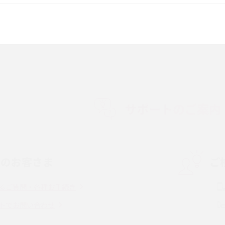
較して解説
ク・機能の違いをわかりやすく紹介
15の違いは？カメラ・スペ
iPhoneの機種変更のやり方は？事前準備・手
順やデータ移行方法をわかりやすく解説
徴やメリット・デメリ
高校生にスマホ制限は必要？所持率やメリッ
ト・デメリットを詳しく紹介
サポートのご案内
度制限とは？回避の
LINEの引き継ぎ方法は？対象データや事前準
方法を解説
備・条件・注意点などを解説
中のお客さま
ご
電話をかける方法や
iCloudの使用容量を減らす9つの方法！使用状
を解説
況の確認手順も紹介
るご質問・各種お手続き
（旧Twitter）、
インスタのDMの送り方は？便利機能の使い方
トでお問い合わせ
送る方法を解説
や注意点をわかりやすく解説