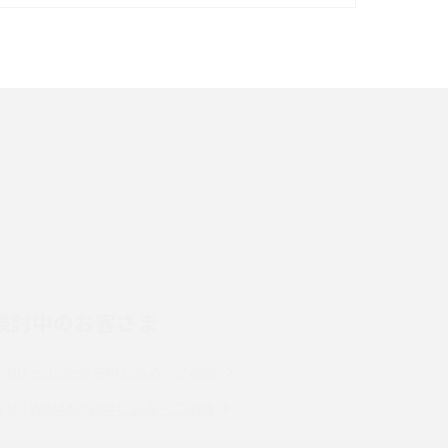
イズ・カメラ性能の違いを徹底解説
スマホが高い理由は？購入費用を抑える方法や
端末を選ぶ時の注意点を解説！
スマホのネット通信速度が遅い原因は？すぐで
きる対処法や見直すポイントを解説
LINEの通知がこない時の原因と対処法9選！設
定の確認手順も解説
検討中のお客さま
スマホのウィジェットとは？iPhone・Android
の設定方法やおススメを紹介
UQ mobileのお申し込み・ご相談
Bluetooth®とは？Wi-Fiとの違いやスマホ・PC
UQ WiMAXのお申し込み・ご相談
との接続方法を解説