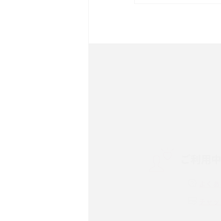
は？サイズやスペックを比
iPhone 16とiPhone 
ック・機能を徹底比較
Androidスマホとは？特
ット、おススメ機種を紹介
スマホや携帯端末の通信速
コツや解除のタイミング・
ご利用
非通知設定とは？184で
iPhone・Androidの設定
よくあ
リプライ機能とは？LINE、X
チャッ
Instagram、TikTokで