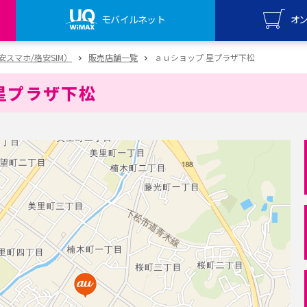
モバイルネット
オ
UQ mo
（格安スマホ/格安SIM）
販売店舗一覧
ａｕショップ 星プラザ下松
オンライ
星プラザ下松
UQ Wi
オンライ