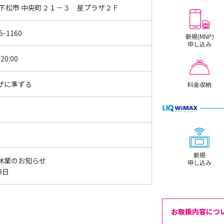
 下松市 中央町２１－３ 星プラザ２Ｆ
5-1160
新規(MNP)
申し込み
20:00
ザに準ずる
料金収納
新規
休業のお知らせ
申し込み
19日
お取扱内容につ