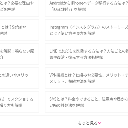
とは？必要な理由や
AndroidからiPhoneへデータ移行する方法は
どを解説
「iOSに移行」を解説
は？Safariや
Instagram（インスタグラム）のストーリー
解説
とは？使い方や見方を解説
を解説！鳴らない原
LINEで友だちを削除する方法は？方法ごとの
介
響や復活・復元する方法も解説
Eとの違いやメリッ
VPN接続とは？仕組みや必要性、メリット・
メリット、接続方法を解説
グラム）でスクショする
SMSとは？料金やできること、注意点や届か
撮り方も解説
い時の対処法を解説
SE（第3世代）の違い
iPhone 16eとiPhone 14を徹底比較！スペッ
もっと見る