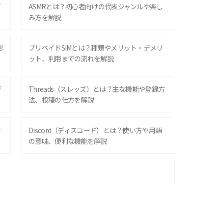
ズ
ASMRとは？初心者向けの代表ジャンルや楽し
み方を解説
影
プリペイドSIMとは？種類やメリット・デメリ
ット、利用までの流れを解説
デ
Threads（スレッズ）とは？主な機能や登録方
法、投稿の仕方を解説
な
Discord（ディスコード）とは？使い方や用語
の意味、便利な機能を解説
iPhone 16シリーズのモデルを比較！価格・サ
イズ・カメラ性能の違いを徹底解説
スマホが高い理由は？購入費用を抑える方法や