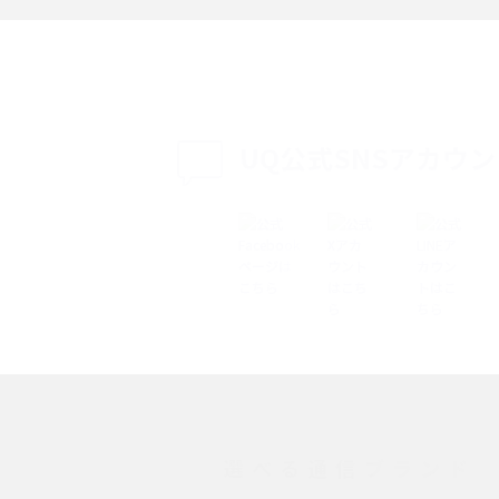
説
設定・変更方法を解
着信拒否とは？設定方法やブロックした番号
も紹介
確認方法を解説
UQ公式SNSアカウ
ップ設定方法や空き容量
ASMRとは？意味や動画の種類、楽しみ方を紹
介
介
の特典は？料金プランやメ
スマホの位置情報機能とは？有効にした場合
法を解説
メリットや注意点などを解説
ク方法・解除に向け
インスタグラムとは？登録や投稿の方法、基
機能をわかりやすく解説
選べる通信ブランド
とは？デメリットや
パケット通信料とは？どのようなサービスが
る？3Gサービスの終了についても解説