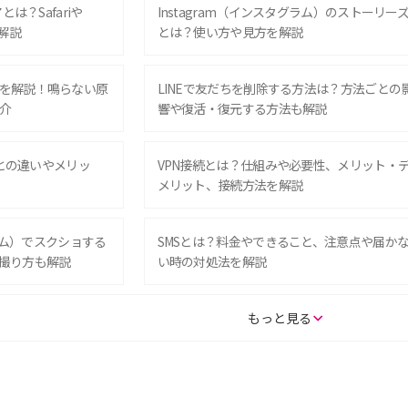
は？Safariや
Instagram（インスタグラム）のストーリー
解説
とは？使い方や見方を解説
を解説！鳴らない原
LINEで友だちを削除する方法は？方法ごとの
介
響や復活・復元する方法も解説
Eとの違いやメリッ
VPN接続とは？仕組みや必要性、メリット・
メリット、接続方法を解説
グラム）でスクショする
SMSとは？料金やできること、注意点や届か
撮り方も解説
い時の対処法を解説
SE（第3世代）の違い
iPhone 16eとiPhone 14を徹底比較！スペッ
もっと見る
較して解説
ク・機能の違いをわかりやすく紹介
15の違いは？カメラ・スペ
iPhoneの機種変更のやり方は？事前準備・手