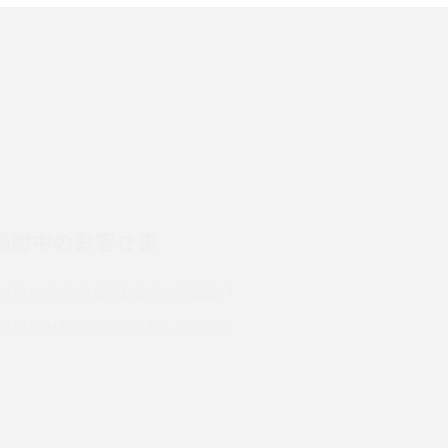
端末を選ぶ時の注意点を解説！
スマホのネット通信速度が遅い原因は？すぐで
きる対処法や見直すポイントを解説
LINEの通知がこない時の原因と対処法9選！設
定の確認手順も解説
検討中のお客さま
スマホのウィジェットとは？iPhone・Android
の設定方法やおススメを紹介
UQ mobileのお申し込み・ご相談
Bluetooth®とは？Wi-Fiとの違いやスマホ・PC
UQ WiMAXのお申し込み・ご相談
との接続方法を解説
Wi-Fiを快適に使うための速度はどれくらい？
解
用途別の目安・回線ごとの平均を紹介