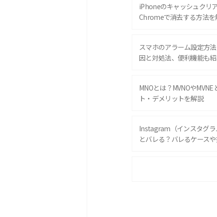
iPhoneのキャッシュクリアと
Chromeで消去する方法を
スマホのアラーム設定方法
因と対処法、便利機能も紹
MNOとは？MVNOやMVN
ト・デメリットを解説
Instagram（インスタ
とバレる？バレるケースや
iPhone 16eとiPhone 
は？サイズやスペックを比
iPhone 16とiPhone 