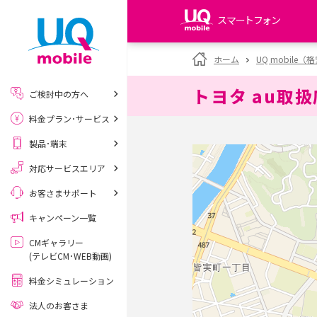
スマートフォン
my UQ WiMAX
ホーム
UQ mobile
UQ WiMAX ご契約の方
トヨタ au取
ご検討中の方へ
My UQ mobile
料金プラン･サービス
UQ mobile ご契約の方
製品･端末
UQ mobile
データチャージサイト
対応サービスエリア
お客さまサポート
キャンペーン一覧
CMギャラリー
(テレビCM･WEB動画)
料金シミュレーション
法人のお客さま