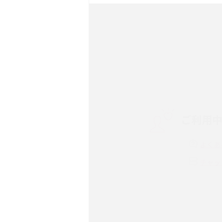
ック・機能を徹底比較
Androidスマホとは？特
ット、おススメ機種を紹介
スマホや携帯端末の通信速
コツや解除のタイミング・
ご利用
非通知設定とは？184で
iPhone・Androidの設定
よくあ
リプライ機能とは？LINE、X
チャッ
Instagram、TikTokで
LINEで送信取り消しをす
れるのか、削除との違いも