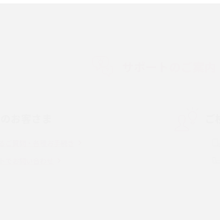
順やデータ移行方法をわかりやすく解説
徴やメリット・デメリ
高校生にスマホ制限は必要？所持率やメリッ
ト・デメリットを詳しく紹介
サポートのご案内
度制限とは？回避の
LINEの引き継ぎ方法は？対象データや事前準
方法を解説
備・条件・注意点などを解説
中のお客さま
ご
電話をかける方法や
iCloudの使用容量を減らす9つの方法！使用状
を解説
況の確認手順も紹介
るご質問・各種お手続き
（旧Twitter）、
インスタのDMの送り方は？便利機能の使い方
トでお問い合わせ
送る方法を解説
や注意点をわかりやすく解説
「iPhoneを探す」の使い方と設定方法を紹
る方法は？相手に知ら
介！ブラウザやアプリから探す方法を詳しく
紹介