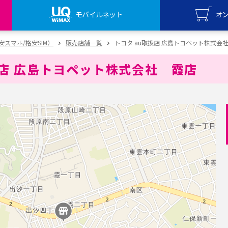
モバイルネット
オ
UQ mo
（格安スマホ/格安SIM）
販売店舗一覧
トヨタ au取扱店 広島トヨペット株式会
オンライ
扱店 広島トヨペット株式会社 霞店
UQ Wi
オンライ